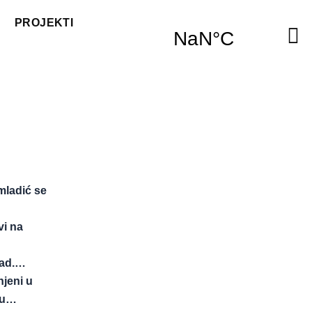
PROJEKTI
mladić se
vi na
Sad.…
njeni u
ju…