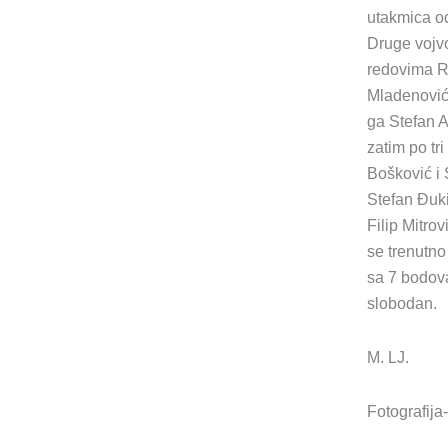
utakmica od
Druge vojvo
redovima R
Mladenović 
ga Stefan A
zatim po tri
Bošković i 
Stefan Đuki
Filip Mitrov
se trenutno
sa 7 bodov
slobodan.
M. LJ.
Fotografija