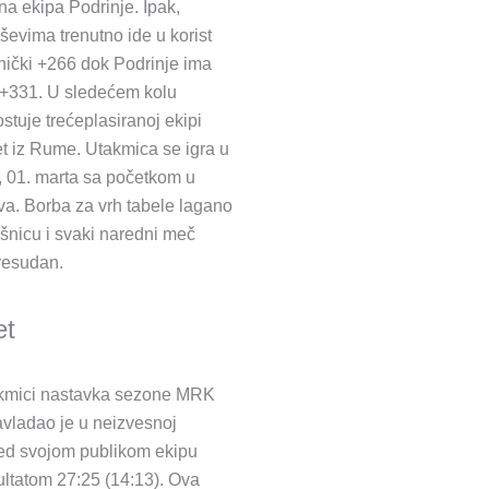
na ekipa Podrinje. Ipak,
oševima trenutno ide u korist
nički +266 dok Podrinje ima
 +331. U sledećem kolu
stuje trećeplasiranoj ekipi
t iz Rume. Utakmica se igra u
, 01. marta sa početkom u
a. Borba za vrh tabele lagano
ršnicu i svaki naredni meč
resudan.
et
akmici nastavka sezone MRK
vladao je u neizvesnoj
red svojom publikom ekipu
ltatom 27:25 (14:13). Ova