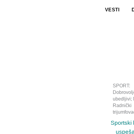
Pređi
VESTI
na
sadržaj
SPORT:
Dobrovolj
ubedljivi
Radnički
trijumfova
Sportski 
uspeša