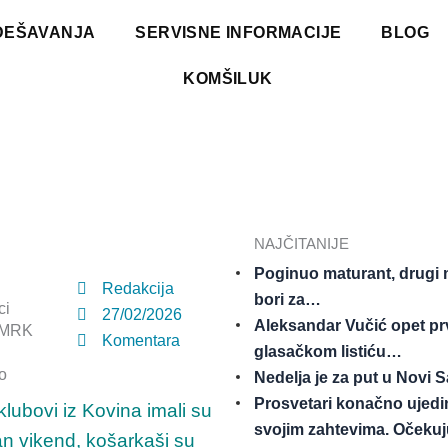
DEŠAVANJA
SERVISNE INFORMACIJE
BLOG
KOMŠILUK
NAJČITANIJE
Poginuo maturant, drugi 
Redakcija
bori za…
ci
27/02/2026
Aleksandar Vučić opet pr
; MRK
Komentara
glasačkom listiću…
o
Nedelja je za put u Novi 
Prosvetari konačno ujedi
klubovi iz Kovina imali su
svojim zahtevima. Očeku
n vikend, košarkaši su