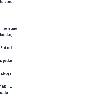
 bazena.
 ne staje
latskoj
žbi od
š jedan
skoj i
anap i…
gusta –…