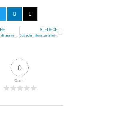
NE
SLEDEĆE
Sledeća
Za 92 miliona dinara nema podataka o realizaciji projekata
Još pola miliona za tehnički pregled na bazenu
0
Oceni