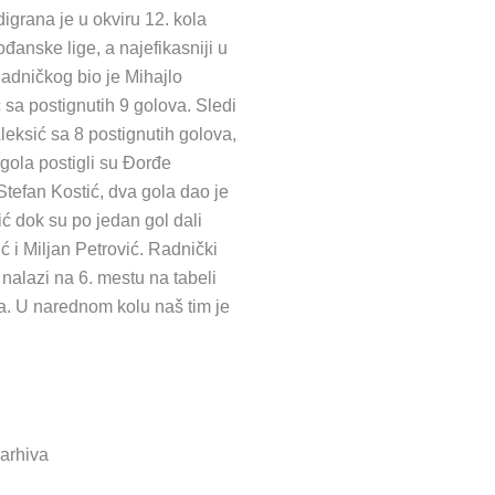
igrana je u okviru 12. kola
đanske lige, a najefikasniji u
adničkog bio je Mihajlo
sa postignutih 9 golova. Sledi
leksić sa 8 postignutih golova,
 gola postigli su Đorđe
Stefan Kostić, dva gola dao je
ć dok su po jedan gol dali
ić i Miljan Petrović. Radnički
 nalazi na 6. mestu na tabeli
a. U narednom kolu naš tim je
-arhiva