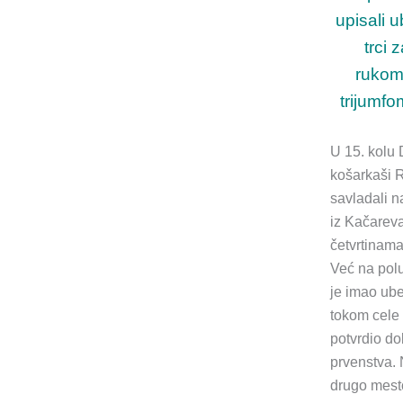
upisali u
trci 
rukom
trijumfo
U 15. kolu 
košarkaši 
savladali n
iz Kačareva
četvrtinama
Već na pol
je imao ube
tokom cele 
potvrdio do
prvenstva. 
drugo mesto