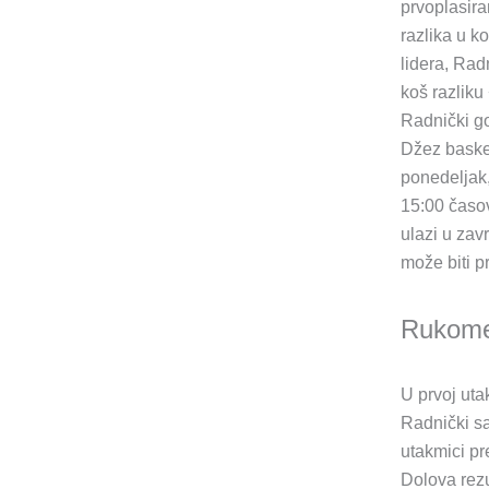
prvoplasira
razlika u k
lidera, Rad
koš razliku
Radnički go
Džez baske
ponedeljak
15:00 časov
ulazi u zav
može biti p
Rukom
U prvoj ut
Radnički sa
utakmici p
Dolova rezu