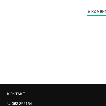
0
KOMENT
KONTAKT
📞
063 355164