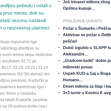
Još trinaest miliona zbog
bedljivu pobedu i ostali u
Opština kupuje…
za prvo mesto, dok su
etaši sezonu nastavili
POSLEDNJE DODATO
m u neizvesnoj utakmici.
Požar u Šumarku i Peščari
Aktivirao se požar u Delib
peščari
Druge regionalne lige
Dukić izgubio u SLAPP tu
Radničkog ubedljivo su
Aleksandre…
a svom terenu ekipu Jedinstvo
„Gradcom build“ dobio jo
 rezultatom 92:71 po
milionski posao
 30:17, 22:19, 19:21 i 21:14.
Uspeh KUD-a Gaj u Bugar
uvremenu (52:36) domaći tim
Humano…
dljivu prednost. Radnički je
Deset miliona za štap i k
utakmice kontrolisao igru i
3×3 turnir u Kovinu 8. av
bru formu u nastavku
Na tabeli Radnički zauzima
 sa 28 bodova koliko ima i