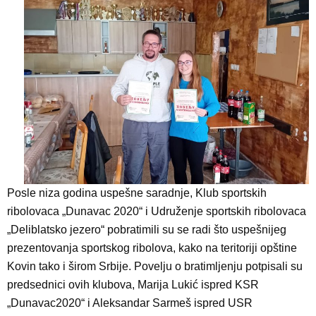
Posle niza godina uspešne saradnje, Klub sportskih
ribolovaca „Dunavac 2020“ i Udruženje sportskih ribolovaca
„Deliblatsko jezero“ pobratimili su se radi što uspešnijeg
prezentovanja sportskog ribolova, kako na teritoriji opštine
Kovin tako i širom Srbije. Povelju o bratimljenju potpisali su
predsednici ovih klubova, Marija Lukić ispred KSR
„Dunavac2020“ i Aleksandar Sarmeš ispred USR