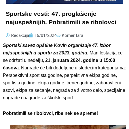
Sportske vesti: 47. proglašenje
najuspešnijih. Pobratimili se ribolovci
Redakcija
16/01/2024
Komentara
Sportski savez opštine Kovin organizuje 47. izbor
najuspešnijih u sportu za 2023. godinu.
Manifestacija će
se održati u nedelju,
21. januara 2024. godine u 15:00
časov
a. Nagrade će biti dodeljene u sledećim kategorijama:
Perspektivni sportista godine, perpektivna ekipa godine,
sportista godine, ekipa godine, trener godine, zaboravljeni
asovi, ekipa za sećanje, nagrada za životno delo, specijalne
nagrade i nagrade za školski sport.
Pobratimili se ribolovci, ribe nek se spreme!