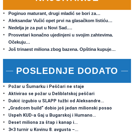
Poginuo maturant, drugi mladić se bori za…
Aleksandar Vučić opet prvi na glasačkom listiću…
Nedelja je za put u Novi Sad.…
Prosvetari konačno ujedinjeni u svojim zahtevima.
Očekuju…
Još trinaest miliona zbog bazena. Opština kupuje…
POSLEDNJE DODATO
Požar u Šumarku i Peščari ne staje
Aktivirao se požar u Deliblatskoj peščari
Dukić izgubio u SLAPP tužbi od Aleksandre…
„Gradcom build“ dobio još jedan milionski posao
Uspeh KUD-a Gaj u Bugarskoj i Humano…
Deset miliona za štap i kanap i…
3×3 turnir u Kovinu 8. avgusta –…