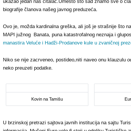
ukazao jedan naš čitalac.Umesto što sad znamo sve o čl
biografije članova našeg javnog preduzeća.
Ovo je, možda kardinalna greška, ali još je strašnije što
MAPI južnog Banata, puna katastrofalnog neznaja i glupos
manastira Veluće i Hadži-Prodanove kule u zvaničnoj preze
Niko se nije zacrveneo, postideo,niti naveo onu klauzulu
o
neko preuzeti podatke.
Kovin na Tamišu
Eur
U brzinskoj pretrazi sajtova javnih institucija na sajtu Tur
informacija. Mučeni Euro velo 6 stoji u odeljku Turističke at