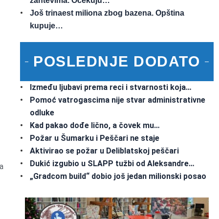
zahtevima. Očekuju…
Još trinaest miliona zbog bazena. Opština
kupuje…
POSLEDNJE DODATO
Između ljubavi prema reci i stvarnosti koja…
Pomoć vatrogascima nije stvar administrativne
odluke
Kad pakao dođe lično, a čovek mu…
Požar u Šumarku i Peščari ne staje
Aktivirao se požar u Deliblatskoj peščari
Dukić izgubio u SLAPP tužbi od Aleksandre…
a
„Gradcom build“ dobio još jedan milionski posao