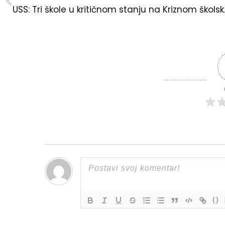
USS: Tri ško
{}