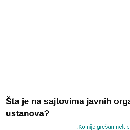
Šta je na sajtovima javnih org
ustanova?
„Ko nije grešan nek pr