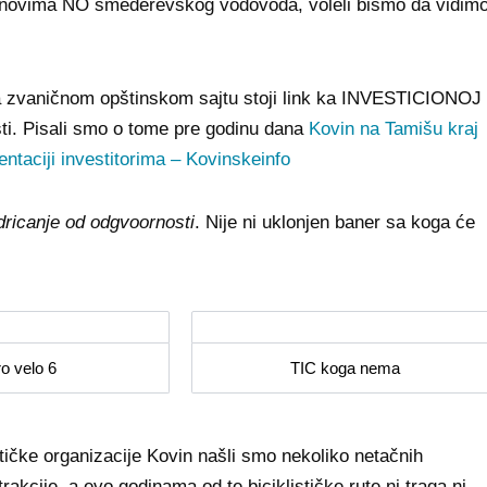
anovima NO smederevskog vodovoda, voleli bismo da vidim
 na zvaničnom opštinskom sajtu stoji link ka INVESTICIONOJ
ti. Pisali smo o tome pre godinu dana
Kovin na Tamišu kraj
ntaciji investitorima – Kovinskeinfo
dricanje od odgvoornosti
. Nije ni uklonjen baner sa koga će
o velo 6
TIC koga nema
ističke organizacije Kovin našli smo nekoliko netačnih
rakcije, a evo godinama od te biciklističke rute ni traga ni