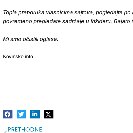
Topla preporuka vlasnicima sajtova, pogledajte po n
povremeno pregledate sadržaje u frižideru. Bajato tr
Mi smo očistili oglase.
Kovinske info
PRETHODNE
Prev