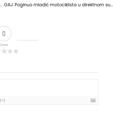
le u kritičnom stanju na Kriznom školskom semaforu
GAJ: Poginuo mladić motociklista u direktnom sudaru
0
Oceni
[+]