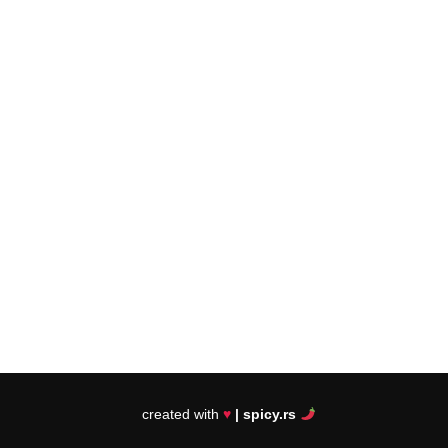
created with
♥
| spicy.rs