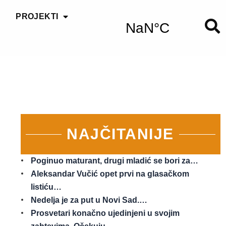
PROJEKTI
NAJČITANIJE
Poginuo maturant, drugi mladić se bori za…
Aleksandar Vučić opet prvi na glasačkom
listiću…
Nedelja je za put u Novi Sad.…
Prosvetari konačno ujedinjeni u svojim