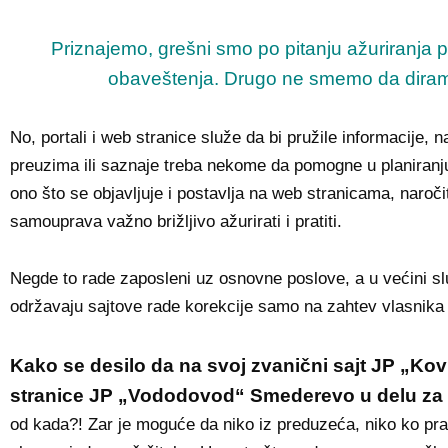
Priznajemo, grešni smo po pitanju ažuriranja po
obaveštenja. Drugo ne smemo da diram
No, portali i web stranice služe da bi pružile informacije, 
preuzima ili saznaje treba nekome da pomogne u planiranju,
ono što se objavljuje i postavlja na web stranicama, naroči
samouprava važno brižljivo ažurirati i pratiti.
Negde to rade zaposleni uz osnovne poslove, a u većini slu
održavaju sajtove rade korekcije samo na zahtev vlasnika sa
Kako se desilo da na svoj zvanični sajt JP „Ko
stranice JP „Vododovod“ Smederevo u delu za 
od kada?! Zar je moguće da niko iz preduzeća, niko ko prati