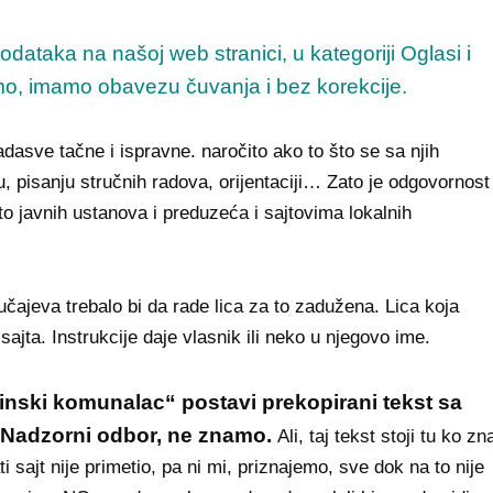
dataka na našoj web stranici, u kategoriji Oglasi i
o, imamo obavezu čuvanja i bez korekcije.
nadasve tačne i ispravne. naročito ako to što se sa njih
 pisanju stručnih radova, orijentaciji… Zato je odgovornost
to javnih ustanova i preduzeća i sajtovima lokalnih
čajeva trebalo bi da rade lica za to zadužena. Lica koja
jta. Instrukcije daje vlasnik ili neko u njegovo ime.
vinski komunalac“ postavi prekopirani tekst sa
Nadzorni odbor, ne znamo.
Ali, taj tekst stoji tu ko zn
 sajt nije primetio, pa ni mi, priznajemo, sve dok na to nije