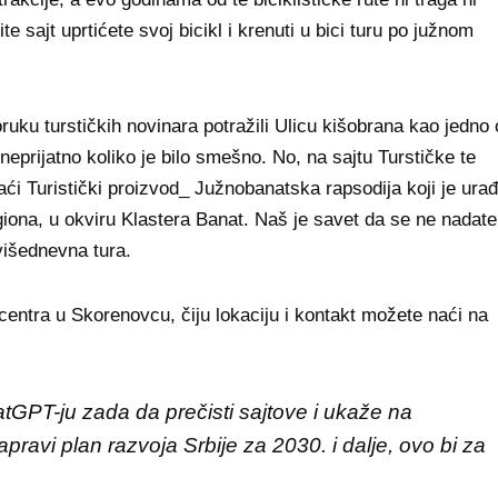
 sajt uprtićete svoj bicikl i krenuti u bici turu po južnom
oruku turstičkih novinara potražili Ulicu kišobrana kao jedno
neprijatno koliko je bilo smešno. No, na sajtu Turstičke te
aći Turistički proizvod_ Južnobanatska rapsodija koji je ura
egiona, u okviru Klastera Banat. Naš je savet da se ne nadate
višednevna tura.
centra u Skorenovcu, čiju lokaciju i kontakt možete naći na
tGPT-ju zada da prečisti sajtove i ukaže na
apravi plan razvoja Srbije za 2030. i dalje, ovo bi za