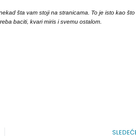
ekad šta vam stoji na stranicama. To je isto kao što
eba baciti, kvari miris i svemu ostalom.
SLEDEĆ