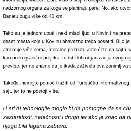
nadzornog organa za koga se planiraju pare. No, ako otvorite
Banatu dugu više od 40 km.
Tako su je jednom uputili neki mladi ljudi u Kovin i na prep
deset mesta koje u Kovinu obavezno treba posetiti. Bilo je 
atrakcije više nema, moramo priznati. Zato ćete na sajtu n
kao prekogranični projekat turističkih organizacija ovog r
previše, jer ne znamo da je ikada zaživela ova zanimljiva 
Takođe, nemojte pomoć tražiti od Turističko informativnog 
sajt, jer to ne postoji više.
U eri AI tehnologije moglo bi da pomogne da se cha
zastarelosti, netačnosti i drugo jer ako je znao da n
njega bila lagana zabava.