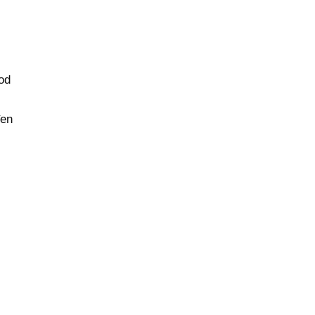
 od
đen