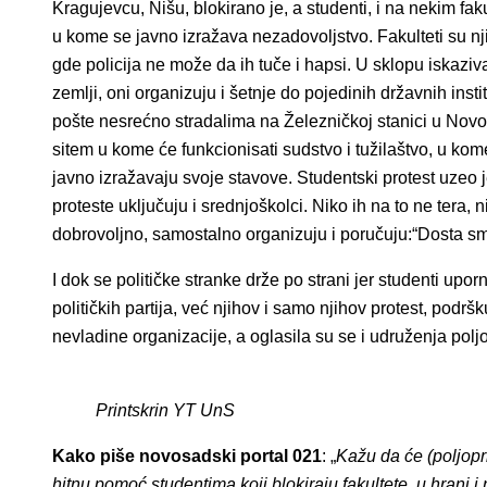
Kragujevcu, Nišu, blokirano je, a studenti, i na nekim faku
u kome se javno izražava nezadovoljstvo. Fakulteti su nj
gde policija ne može da ih tuče i hapsi. U sklopu iskazi
zemlji, oni organizuju i šetnje do pojedinih državnih insti
pošte nesrećno stradalima na Železničkoj stanici u Novo
sitem u kome će funkcionisati sudstvo i tužilaštvo, u kome
javno izražavaju svoje stavove. Studentski protest uzeo 
proteste uključuju i srednjoškolci. Niko ih na to ne tera, n
dobrovoljno, samostalno organizuju i poručuju:“Dosta smo
I dok se političke stranke drže po strani jer studenti upor
političkih partija, već njihov i samo njihov protest, podršk
nevladine organizacije, a oglasila su se i udruženja polj
Printskrin YT UnS
Kako piše novosadski portal 021
: „
Kažu da će (poljopri
hitnu pomoć studentima koji blokiraju fakultete, u hrani