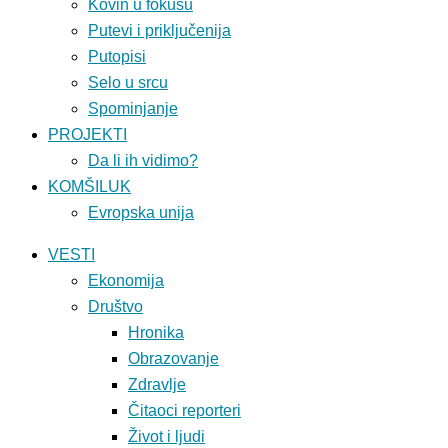
Kovin u fokusu
Putevi i priključenija
Putopisi
Selo u srcu
Spominjanje
PROJEKTI
Da li ih vidimo?
KOMŠILUK
Evropska unija
VESTI
Ekonomija
Društvo
Hronika
Obrazovanje
Zdravlje
Čitaoci reporteri
Život i ljudi