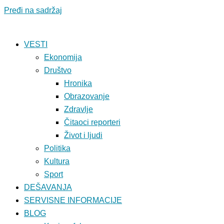
Pređi na sadržaj
VESTI
Ekonomija
Društvo
Hronika
Obrazovanje
Zdravlje
Čitaoci reporteri
Život i ljudi
Politika
Kultura
Sport
DEŠAVANJA
SERVISNE INFORMACIJE
BLOG