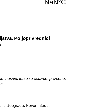
stva. Poljoprivrednici
e
om nasipu, traže se ostavke, promene,
!“
ate, u Beogradu, Novom Sadu,