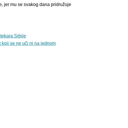
ne, jer mu se svakog dana pridružuje
otekara Srbije
 koji se ne uči ni na jednom