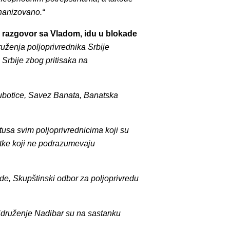
ehanizovano.“
ju razgovor sa Vladom, idu u blokade
uženja poljoprivrednika Srbije
Srbije zbog pritisaka na
Subotice, Savez Banata, Banatska
usa svim poljoprivrednicima koji su
atke koji ne podrazumevaju
de, Skupštinski odbor za poljoprivredu
Udruženje Nadibar su na sastanku