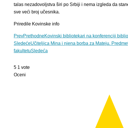
talas nezadovoljstva širi po Srbiji i nema izgleda da sta
sve veći broj učesnika.
Priredile Kovinske info
Prev
Prethodne
Kovinski bibliotekari na konferenciji bibli
Sledeće
Učiteljica Mina i njena borba za Mateju. Predmet
fakultetu
Sledeća
5
1
vote
Oceni