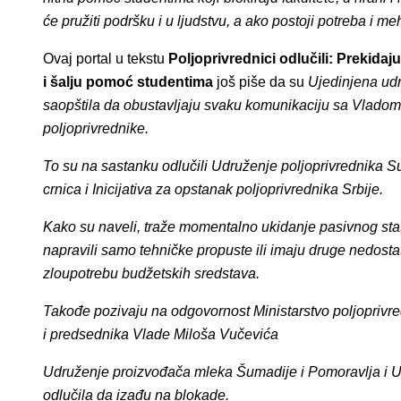
će pružiti podršku i u ljudstvu, a ako postoji potreba i m
Ovaj portal u tekstu
Poljoprivrednici odlučili: Prekida
i šalju pomoć studentima
još piše da su
Ujedinjena udr
saopštila da obustavljaju svaku komunikaciju sa Vladom 
poljoprivrednike.
To su na sastanku odlučili Udruženje poljoprivrednika 
crnica i Inicijativa za opstanak poljoprivrednika Srbije.
Kako su naveli, traže momentalno ukidanje pasivnog stat
napravili samo tehničke propuste ili imaju druge nedost
zloupotrebu budžetskih sredstava.
Takođe pozivaju na odgovornost Ministarstvo poljoprivre
i predsednika Vlade Miloša Vučevića
Udruženje proizvođača mleka Šumadije i Pomoravlja i 
odlučila da izađu na blokade.