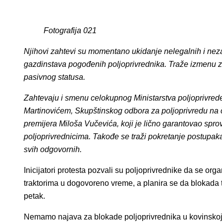
Fotografija 021
Njihovi zahtevi su momentano ukidanje nelegalnih i nez
gazdinstava pogođenih poljoprivrednika. Traže izmenu za
pasivnog statusa.
Zahtevaju i smenu celokupnog Ministarstva poljoprivred
Martinovićem, Skupštinskog odbora za poljoprivredu na 
premijera Miloša Vučevića, koji je lično garantovao sp
poljoprivrednicima. Takođe se traži pokretanje postupaka
svih odgovornih.
Inicijatori protesta pozvali su poljoprivrednike da se org
traktorima u dogovoreno vreme, a planira se da blokada t
petak.
Nemamo najava za blokade poljoprivrednika u kovinskoj op