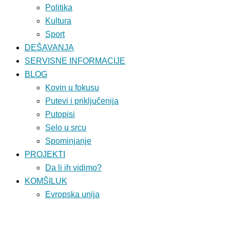
Politika
Kultura
Sport
DEŠAVANJA
SERVISNE INFORMACIJE
BLOG
Kovin u fokusu
Putevi i priključenija
Putopisi
Selo u srcu
Spominjanje
PROJEKTI
Da li ih vidimo?
KOMŠILUK
Evropska unija