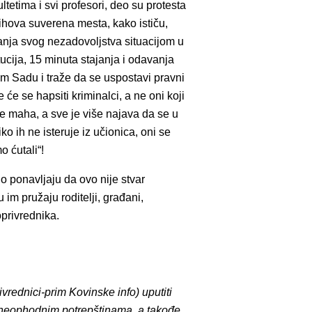
ltetima i svi profesori, deo su protesta
ihova suverena mesta, kako ističu,
vanja svog nezadovoljstva situacijom u
tucija, 15 minuta stajanja i odavanja
m Sadu i traže da se uspostavi pravni
 će se hapsiti kriminalci, a ne oni koji
je maha, a sve je više najava da se u
iko ih ne isteruje iz učionica, oni se
 ćutali“!
no ponavljaju da ovo nije stvar
u im pružaju roditelji, građani,
oprivrednika.
vrednici-prim Kovinske info) uputiti
 i neophodnim potrepštinama, a takođe