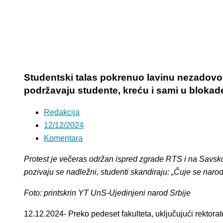
Studentski talas pokrenuo lavinu nezadovolj
podržavaju studente, kreću i sami u blokad
Redakcija
12/12/2024
Komentara
Protest je večeras održan ispred zgrade RTS i na Savsk
pozivaju se nadležni, studenti skandiraju: „Čuje se narod
Foto: printskrin YT UnS-Ujedinjeni narod Srbije
12.12.2024- Preko pedeset fakulteta, uključujući rektor