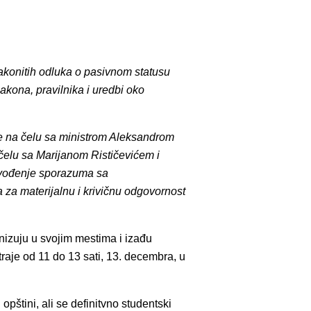
akonitih odluka o pasivnom statusu
kona, pravilnika i uredbi oko
e na čelu sa ministrom Aleksandrom
čelu sa Marijanom Rističevićem i
rovođenje sporazuma sa
 za materijalnu i krivičnu odgovornost
anizuju u svojim mestima i izađu
raje od 11 do 13 sati, 13. decembra, u
štini, ali se definitvno studentski