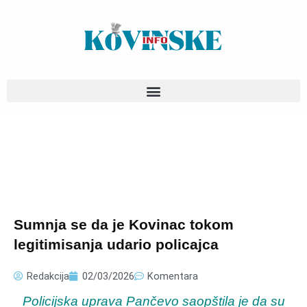
Pređi
na
sadržaj
Sumnja se da je Kovinac tokom
legitimisanja udario policajca
Redakcija
02/03/2026
Komentara
Policijska uprava Pančevo saopštila je da su