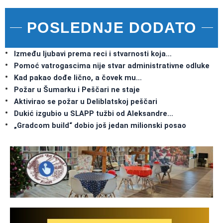
POSLEDNJE DODATO
Između ljubavi prema reci i stvarnosti koja…
Pomoć vatrogascima nije stvar administrativne odluke
Kad pakao dođe lično, a čovek mu…
Požar u Šumarku i Peščari ne staje
Aktivirao se požar u Deliblatskoj peščari
Dukić izgubio u SLAPP tužbi od Aleksandre…
„Gradcom build“ dobio još jedan milionski posao