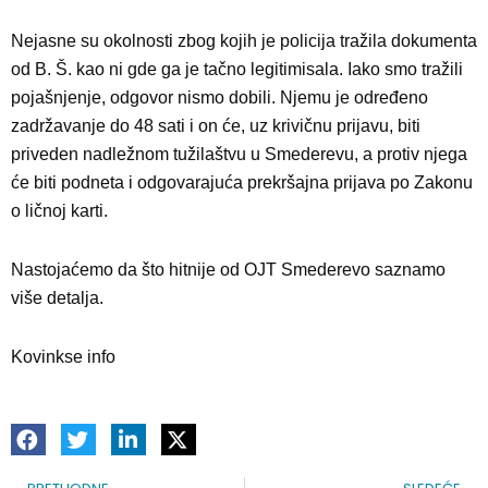
Nejasne su okolnosti zbog kojih je policija tražila dokumenta
od B. Š. kao ni gde ga je tačno legitimisala. Iako smo tražili
pojašnjenje, odgovor nismo dobili. Njemu je određeno
zadržavanje do 48 sati i on će, uz krivičnu prijavu, biti
priveden nadležnom tužilaštvu u Smederevu, a protiv njega
će biti podneta i odgovarajuća prekršajna prijava po Zakonu
o ličnoj karti.
Nastojaćemo da što hitnije od OJT Smederevo saznamo
više detalja.
Kovinkse info