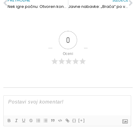
PRETHODNE
SLEDEĆE
Prev
S
Nek igre počnu: Otvoren konkurs za medije
Javne nabavke: „Braća“ po vlasti!
0
Oceni
{}
[+]