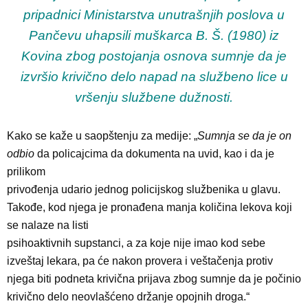
pripadnici Ministarstva unutrašnjih poslova u
Pančevu uhapsili muškarca B. Š. (1980) iz
Kovina zbog postojanja osnova sumnje da je
izvršio krivično delo napad na službeno lice u
vršenju službene dužnosti.
Kako se kaže u saopštenju za medije: „
Sumnja se da je on
odbio
da policajcima da dokumenta na uvid, kao i da je
prilikom
privođenja udario jednog policijskog službenika u glavu.
Takođe, kod njega je pronađena manja količina lekova koji
se nalaze na listi
psihoaktivnih supstanci, a za koje nije imao kod sebe
izveštaj lekara, pa će nakon provera i veštačenja protiv
njega biti podneta krivična prijava zbog sumnje da je počinio
krivično delo neovlašćeno držanje opojnih droga.“