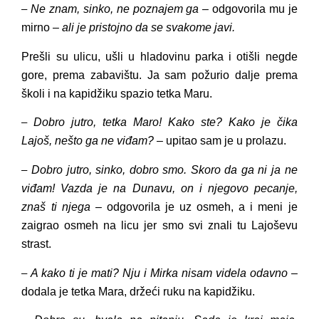
Ne znam, sinko, ne poznajem ga
– odgovorila mu je
–
mirno –
ali je pristojno da se svakome javi.
Prešli su ulicu, ušli u hladovinu parka i otišli negde
gore, prema zabavištu. Ja sam požurio dalje prema
školi i na kapidžiku spazio tetka Maru.
Dobro jutro, tetka Maro! Kako ste? Kako je čika
–
Lajoš, nešto ga ne viđam?
– upitao sam je u prolazu.
Dobro jutro, sinko, dobro smo. Skoro da ga ni ja ne
–
viđam! Vazda je na Dunavu, on i njegovo pecanje,
znaš ti njega
– odgovorila je uz osmeh, a i meni je
zaigrao osmeh na licu jer smo svi znali tu Lajoševu
strast.
A kako ti je mati? Nju i Mirka nisam videla odavno
–
–
dodala je tetka Mara, držeći ruku na kapidžiku.