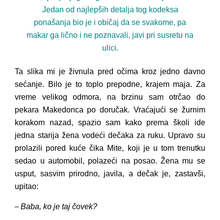
Jedan od najlepših detalja tog kodeksa
ponašanja bio je i običaj da se svakome, pa
makar ga lično i ne poznavali, javi pri susretu na
ulici.
Ta slika mi je živnula pred očima kroz jedno davno
sećanje. Bilo je to toplo prepodne, krajem maja. Za
vreme velikog odmora, na brzinu sam otrčao do
pekara Makedonca po doručak. Vraćajući se žurnim
korakom nazad, spazio sam kako prema školi ide
jedna starija žena vodeći dečaka za ruku. Upravo su
prolazili pored kuće čika Mite, koji je u tom trenutku
sedao u automobil, polazeći na posao. Žena mu se
usput, sasvim prirodno, javila, a dečak je, zastavši,
upitao:
Baba, ko je taj čovek?
–