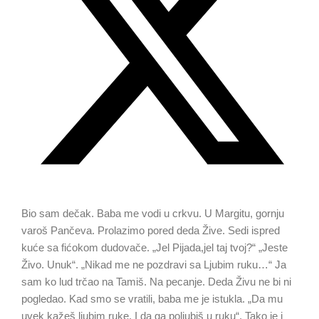
Bio sam dečak. Baba me vodi u crkvu. U Margitu, gornju
varoš Pančeva. Prolazimo pored deda Žive. Sedi ispred
kuće sa fićokom dudovače. „Jel Pijada,jel taj tvoj?“ „Jeste
Živo. Unuk“. „Nikad me ne pozdravi sa Ljubim ruku…“ Ja
sam ko lud trčao na Tamiš. Na pecanje. Deda Živu ne bi ni
pogledao. Kad smo se vratili, baba me je istukla. „Da mu
uvek kažeš ljubim ruke. I da ga poljubiš u ruku“. Tako je i