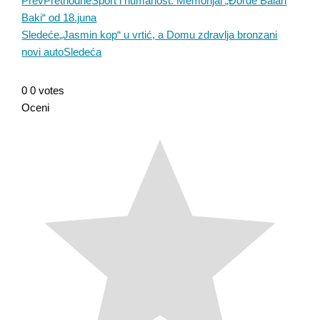
Prev
Prethodne
Sport i humanost: Memorijal „Đorđe Balan
Baki“ od 18.juna
Sledeće
„Jasmin kop“ u vrtić, a Domu zdravlja bronzani
novi auto
Sledeća
0
0
votes
Oceni