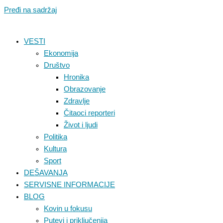
Pređi na sadržaj
VESTI
Ekonomija
Društvo
Hronika
Obrazovanje
Zdravlje
Čitaoci reporteri
Život i ljudi
Politika
Kultura
Sport
DEŠAVANJA
SERVISNE INFORMACIJE
BLOG
Kovin u fokusu
Putevi i priključenija