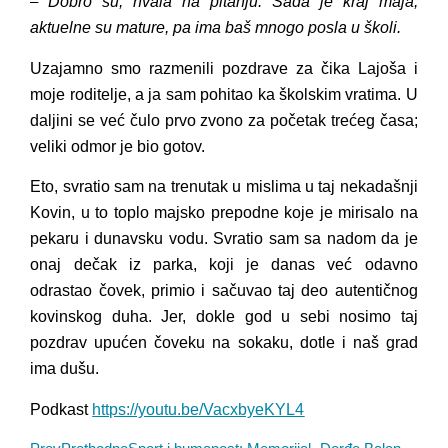
Dobro su, hvala na pitanju. Sada je kraj maja,
–
aktuelne su mature, pa ima baš mnogo posla u školi.
Uzajamno smo razmenili pozdrave za čika Lajoša i
moje roditelje, a ja sam pohitao ka školskim vratima. U
daljini se već čulo prvo zvono za početak trećeg časa;
veliki odmor je bio gotov.
Eto, svratio sam na trenutak u mislima u taj nekadašnji
Kovin, u to toplo majsko prepodne koje je mirisalo na
pekaru i dunavsku vodu. Svratio sam sa nadom da je
onaj dečak iz parka, koji je danas već odavno
odrastao čovek, primio i sačuvao taj deo autentičnog
kovinskog duha. Jer, dokle god u sebi nosimo taj
pozdrav upućen čoveku na sokaku, dotle i naš grad
ima dušu.
Podkast
https://youtu.be/VacxbyeKYL4