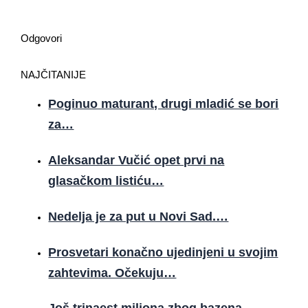
Odgovori
NAJČITANIJE
Poginuo maturant, drugi mladić se bori
za…
Aleksandar Vučić opet prvi na
glasačkom listiću…
Nedelja je za put u Novi Sad.…
Prosvetari konačno ujedinjeni u svojim
zahtevima. Očekuju…
Još trinaest miliona zbog bazena.