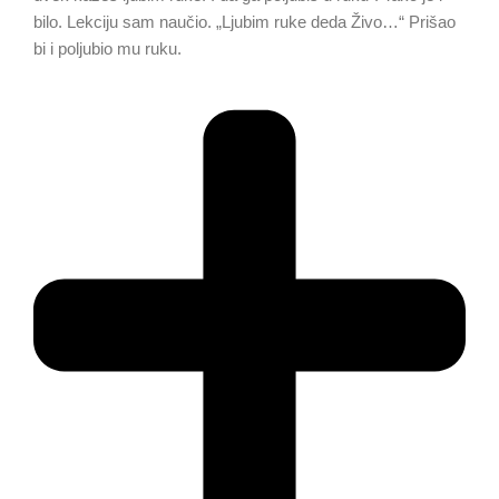
bilo. Lekciju sam naučio. „Ljubim ruke deda Živo…“ Prišao
bi i poljubio mu ruku.