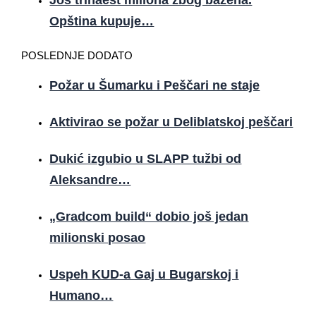
Opština kupuje…
POSLEDNJE DODATO
Požar u Šumarku i Peščari ne staje
Aktivirao se požar u Deliblatskoj peščari
Dukić izgubio u SLAPP tužbi od
Aleksandre…
„Gradcom build“ dobio još jedan
milionski posao
Uspeh KUD-a Gaj u Bugarskoj i
Humano…