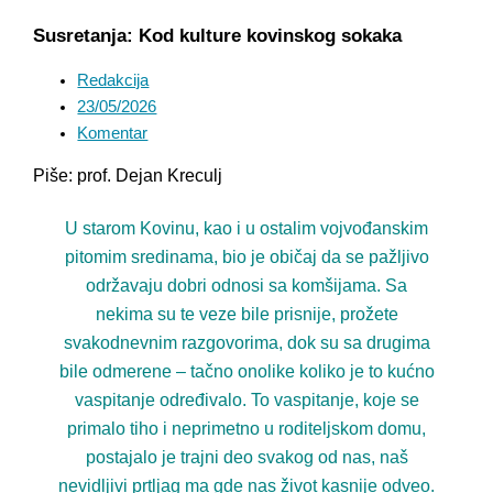
Susretanja: Kod kulture kovinskog sokaka
Redakcija
23/05/2026
Komentar
Piše: prof. Dejan Kreculj
U starom Kovinu, kao i u ostalim vojvođanskim
pitomim sredinama, bio je običaj da se pažljivo
održavaju dobri odnosi sa komšijama. Sa
nekima su te veze bile prisnije, prožete
svakodnevnim razgovorima, dok su sa drugima
bile odmerene – tačno onolike koliko je to kućno
vaspitanje određivalo. To vaspitanje, koje se
primalo tiho i neprimetno u roditeljskom domu,
postajalo je trajni deo svakog od nas, naš
nevidljivi prtljag ma gde nas život kasnije odveo.