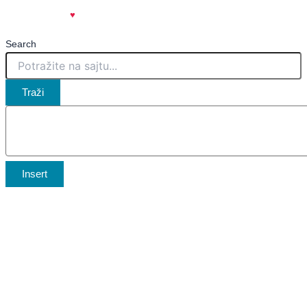
created with
♥
| spicy.rs
🌶️
Search
Traži
Insert