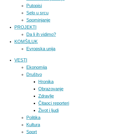
Putopisi
Selo u srcu
Spominjanje
PROJEKTI
Da li ih vidimo?
KOMŠILUK
Evropska unija
VESTI
Ekonomija
Društvo
Hronika
Obrazovanje
Zdravlje
Čitaoci reporteri
Život i ljudi
Politika
Kultura
Sport