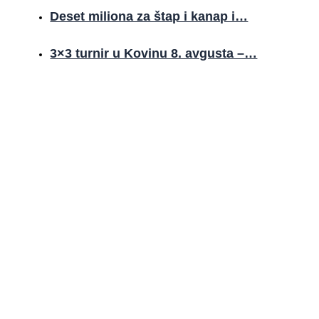
Deset miliona za štap i kanap i…
3×3 turnir u Kovinu 8. avgusta –…