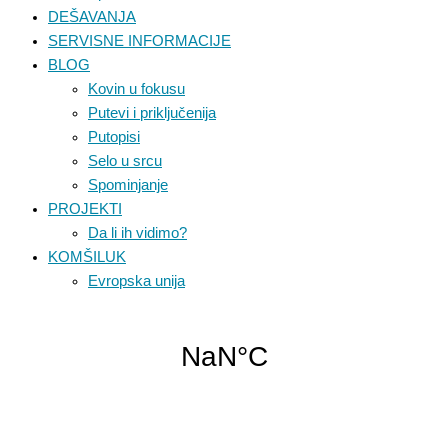
DEŠAVANJA
SERVISNE INFORMACIJE
BLOG
Kovin u fokusu
Putevi i priključenija
Putopisi
Selo u srcu
Spominjanje
PROJEKTI
Da li ih vidimo?
KOMŠILUK
Evropska unija