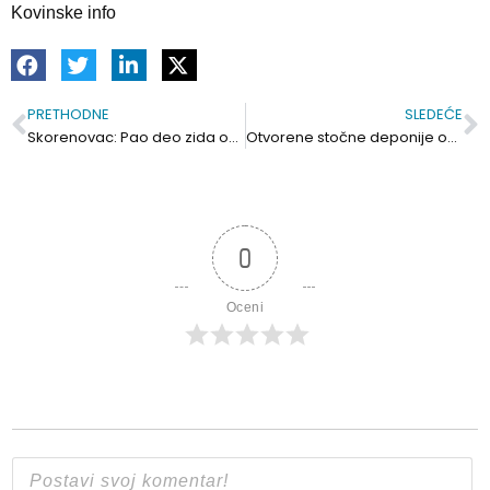
Kovinske info
PRETHODNE
SLEDEĆE
Prev
S
Skorenovac: Pao deo zida od stiropora, sve odmah sanirano
Otvorene stočne deponije opasne po okolinu
0
Oceni