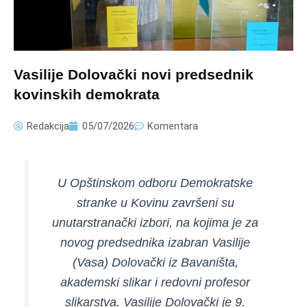
Vasilije Dolovački novi predsednik
kovinskih demokrata
Redakcija
05/07/2026
Komentara
U Opštinskom odboru Demokratske
stranke u Kovinu završeni su
unutarstranački izbori, na kojima je za
novog predsednika izabran Vasilije
(Vasa) Dolovački iz Bavaništa,
akademski slikar i redovni profesor
slikarstva. Vasilije Dolovački je 9.