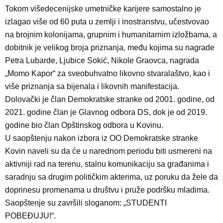
Tokom višedecenijske umetničke karijere samostalno je
izlagao više od 60 puta u zemlji i inostranstvu, učestvovao
na brojnim kolonijama, grupnim i humanitarnim izložbama, a
dobitnik je velikog broja priznanja, među kojima su nagrade
Petra Lubarde, Ljubice Sokić, Nikole Graovca, nagrada
„Momo Kapor“ za sveobuhvatno likovno stvaralaštvo, kao i
više priznanja sa bijenala i likovnih manifestacija.
Dolovački je član Demokratske stranke od 2001. godine, od
2021. godine član je Glavnog odbora DS, dok je od 2019.
godine bio član Opštinskog odbora u Kovinu.
U saopštenju nakon izbora iz OO Demokratske stranke
Kovin naveli su da će u narednom periodu biti usmereni na
aktivniji rad na terenu, stalnu komunikaciju sa građanima i
saradnju sa drugim političkim akterima, uz poruku da žele da
doprinesu promenama u društvu i pruže podršku mladima.
Saopštenje su završili sloganom: „STUDENTI
POBEĐUJU!“.