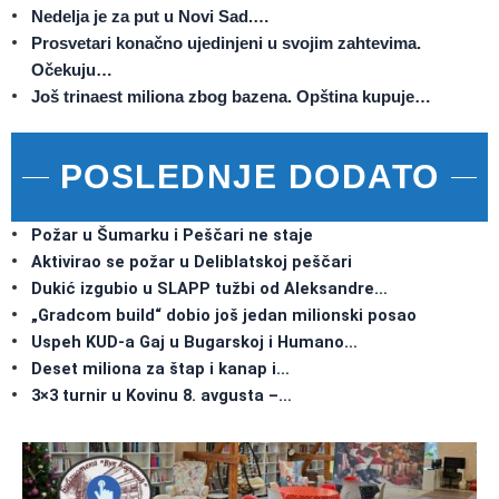
Nedelja je za put u Novi Sad.…
Prosvetari konačno ujedinjeni u svojim zahtevima.
Očekuju…
Još trinaest miliona zbog bazena. Opština kupuje…
POSLEDNJE DODATO
Požar u Šumarku i Peščari ne staje
Aktivirao se požar u Deliblatskoj peščari
Dukić izgubio u SLAPP tužbi od Aleksandre…
„Gradcom build“ dobio još jedan milionski posao
Uspeh KUD-a Gaj u Bugarskoj i Humano…
Deset miliona za štap i kanap i…
3×3 turnir u Kovinu 8. avgusta –…