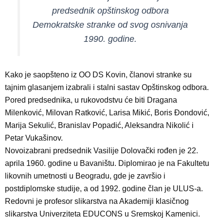
predsednik opštinskog odbora
Demokratske stranke od svog osnivanja
1990. godine.
Kako je saopšteno iz OO DS Kovin, članovi stranke su
tajnim glasanjem izabrali i stalni sastav Opštinskog odbora.
Pored predsednika, u rukovodstvu će biti Dragana
Milenković, Milovan Ratković, Larisa Mikić, Boris Đondović,
Marija Sekulić, Branislav Popadić, Aleksandra Nikolić i
Petar Vukašinov.
Novoizabrani predsednik Vasilije Dolovački rođen je 22.
aprila 1960. godine u Bavaništu. Diplomirao je na Fakultetu
likovnih umetnosti u Beogradu, gde je završio i
postdiplomske studije, a od 1992. godine član je ULUS-a.
Redovni je profesor slikarstva na Akademiji klasičnog
slikarstva Univerziteta EDUCONS u Sremskoj Kamenici.