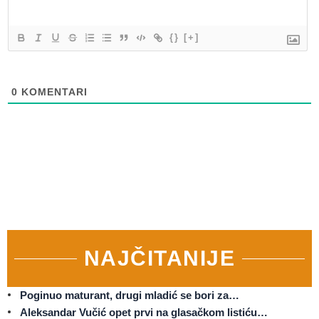
{}
[+]
0
KOMENTARI
NAJČITANIJE
Poginuo maturant, drugi mladić se bori za…
Aleksandar Vučić opet prvi na glasačkom listiću…