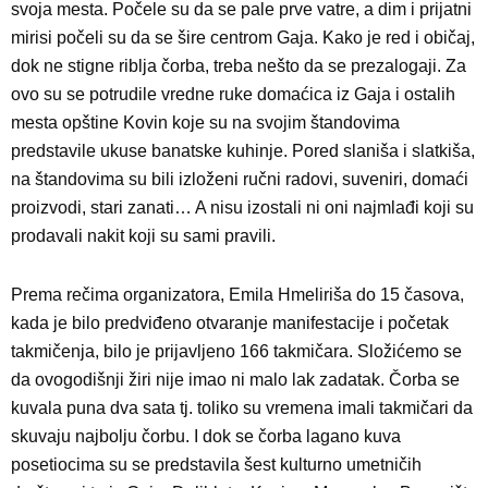
svoja mesta. Počele su da se pale prve vatre, a dim i prijatni
mirisi počeli su da se šire centrom Gaja. Kako je red i običaj,
dok ne stigne riblja čorba, treba nešto da se prezalogaji. Za
ovo su se potrudile vredne ruke domaćica iz Gaja i ostalih
mesta opštine Kovin koje su na svojim štandovima
predstavile ukuse banatske kuhinje. Pored slaniša i slatkiša,
na štandovima su bili izloženi ručni radovi, suveniri, domaći
proizvodi, stari zanati… A nisu izostali ni oni najmlađi koji su
prodavali nakit koji su sami pravili.
Prema rečima organizatora, Emila Hmeliriša do 15 časova,
kada je bilo predviđeno otvaranje manifestacije i početak
takmičenja, bilo je prijavljeno 166 takmičara. Složićemo se
da ovogodišnji žiri nije imao ni malo lak zadatak. Čorba se
kuvala puna dva sata tj. toliko su vremena imali takmičari da
skuvaju najbolju čorbu. I dok se čorba lagano kuva
posetiocima su se predstavila šest kulturno umetničih