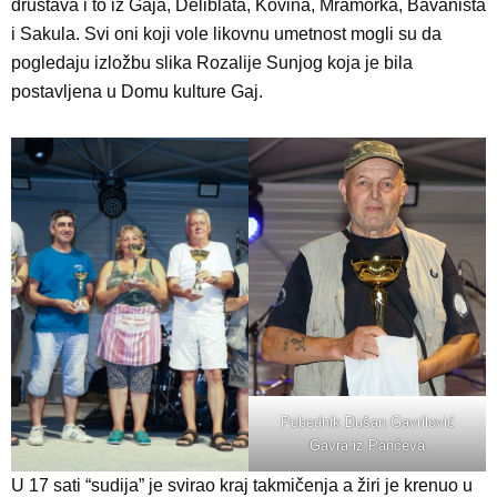
društava i to iz Gaja, Deliblata, Kovina, Mramorka, Bavaništa
i Sakula. Svi oni koji vole likovnu umetnost mogli su da
pogledaju izložbu slika Rozalije Sunjog koja je bila
postavljena u Domu kulture Gaj.
Pobednik Dušan Gavrilović
Gavra iz Pančeva
U 17 sati “sudija” je svirao kraj takmičenja a žiri je krenuo u