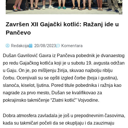
Završen XII Gajački kotlić: Ražanj ide u
Pančevo
Redakcija
20/08/2023
Komentara
Dušan Gavrilović Gavra iz Pančeva pobednik je dvanaestog
po redu Gajačkog kotlića koji je u subotu 19. avgusta održan
u Gaju. On je, po mišljenju žirija, skuvao najbolju riblju
čorbu. Ocenjivali su se opšti izgled čorbe (boja i gustina),
slanoća, kiselot, ljutina. Pored titule pobednika i ražnja kao
nagrade za prvo mesto, Dušan se kvalifikovao za
pokrajinsko takmičenje “Zlatni kotlić” Vojvodine.
Dobra atmosfera zavladala je još u prepodnevnim časovima,
kada su takmičari počeli da se okupljaju i da zauzimaju