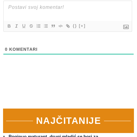
{}
[+]
0
KOMENTARI
NAJČITANIJE
Poginuo maturant, drugi mladić se bori za…