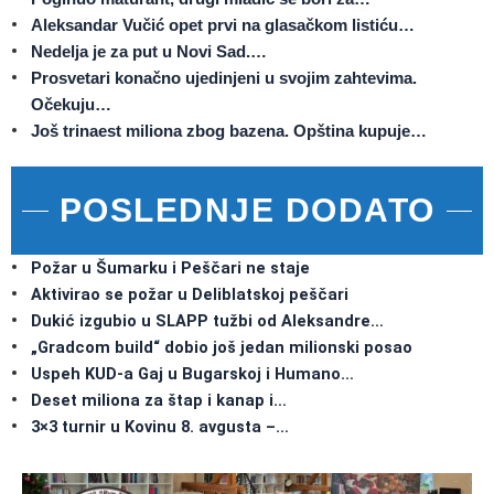
Aleksandar Vučić opet prvi na glasačkom listiću…
Nedelja je za put u Novi Sad.…
Prosvetari konačno ujedinjeni u svojim zahtevima.
Očekuju…
Još trinaest miliona zbog bazena. Opština kupuje…
POSLEDNJE DODATO
Požar u Šumarku i Peščari ne staje
Aktivirao se požar u Deliblatskoj peščari
Dukić izgubio u SLAPP tužbi od Aleksandre…
„Gradcom build“ dobio još jedan milionski posao
Uspeh KUD-a Gaj u Bugarskoj i Humano…
Deset miliona za štap i kanap i…
3×3 turnir u Kovinu 8. avgusta –…