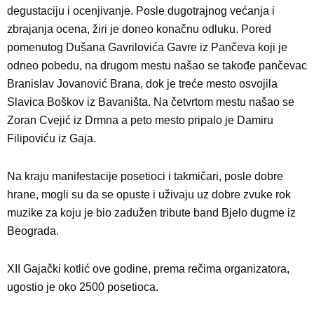
degustaciju i ocenjivanje. Posle dugotrajnog većanja i
zbrajanja ocena, žiri je doneo konačnu odluku. Pored
pomenutog Dušana Gavrilovića Gavre iz Pančeva koji je
odneo pobedu, na drugom mestu našao se takođe pančevac
Branislav Jovanović Brana, dok je treće mesto osvojila
Slavica Boškov iz Bavaništa. Na četvrtom mestu našao se
Zoran Cvejić iz Drmna a peto mesto pripalo je Damiru
Filipoviću iz Gaja.
Na kraju manifestacije posetioci i takmičari, posle dobre
hrane, mogli su da se opuste i uživaju uz dobre zvuke rok
muzike za koju je bio zadužen tribute band Bjelo dugme iz
Beograda.
XII Gajački kotlić ove godine, prema rečima organizatora,
ugostio je oko 2500 posetioca.