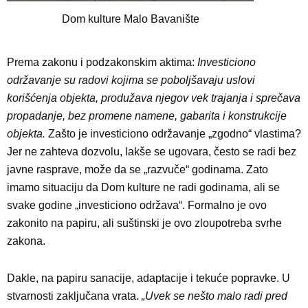
Dom kulture Malo Bavanište
Prema zakonu i podzakonskim aktima:
Investiciono
održavanje su radovi kojima se poboljšavaju uslovi
korišćenja objekta, produžava njegov vek trajanja i sprečava
propadanje, bez promene namene, gabarita i konstrukcije
objekta.
Zašto je investiciono održavanje „zgodno“ vlastima?
Jer
ne zahteva dozvolu,
lakše se ugovara,
često se radi bez
javne rasprave,
može da se „razvuče“ godinama.
Zato
imamo situaciju
da Dom kulture ne radi godinama, ali se
svake godine „investiciono održava“. Formalno je ovo
zakonito na papiru, ali suštinski je ovo zloupotreba svrhe
zakona.
Dakle, na papiru sanacije, adaptacije i tekuće popravke. U
stvarnosti zaključana vrata.
„Uvek se nešto malo radi pred