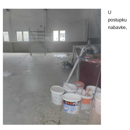
U
postupku
nabavke,