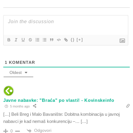
{}
[+]
1
KOMENTAR
Oldest
Javne nabavke: "Braća" po vlasti! - Kovinskeinfo
5 months ago
[…] Beli Breg i Malo Bavanište: Dobitna kombinacija u javnoj
nabavci je kad nemaš konkurenciju –… […]
Odgovori
0