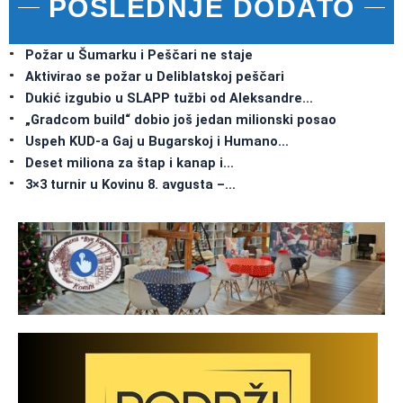
POSLEDNJE DODATO
Požar u Šumarku i Peščari ne staje
Aktivirao se požar u Deliblatskoj peščari
Dukić izgubio u SLAPP tužbi od Aleksandre…
„Gradcom build“ dobio još jedan milionski posao
Uspeh KUD-a Gaj u Bugarskoj i Humano…
Deset miliona za štap i kanap i…
3×3 turnir u Kovinu 8. avgusta –…