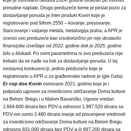
koje je osnovano oktobra 2024. godine blokiran
po osnovu
prinudne naplate. Drugo preduzeće kome je poslat poziv za
dostavljanje ponuda je
Inter produkt Kovin
koje je
registrovano pod šifrom 2550 – kovanje, presovanje,
štancovanje i valjanje metala, metalurgija praha, a A
PR je
ocenio ovo preduzeće kao visokorizično jer nije dostavilo
finansijske izveštaje od 2022.
godine
dok je 2025. godine
bilo u blokadi.
Po ovim parametrima ni ovo preduzeće nije
trebalo da se nađe na listi za dostavljanje ponuda. U toj
neslavnoj konkurenciji, jedino preduzeće koje je
registrovano u APR-u za građevinske radove je (gle čuda)
Er cop doo Kovin
osnovano 2021. godine koje je i
potpisalo ugovore za investiciono održavanje Doma kulture
na Belom Bregu i u Malom Bavaništu. Ugovor vredan
1.664.600 dinara bez PDV-a odnosno 1.997.520 dinara sa
PDV-om samo 2.480 dinara manje od procenjene vrednosti
za investiciono održavanje Doma kulture na Belom Bregu
odnosno 831.000 dinara bez PDV-a ili 997.200 dinara sa