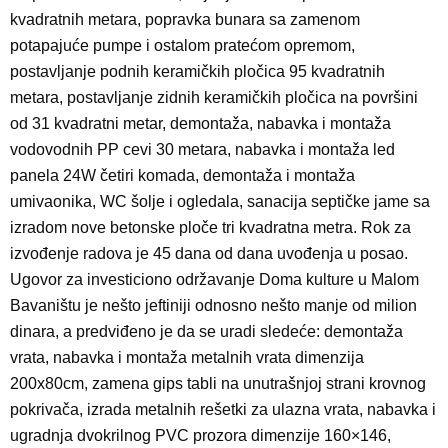
kvadratnih metara, popravka bunara sa zamenom
potapajuće pumpe i ostalom pratećom opremom,
postavljanje podnih keramičkih pločica 95 kvadratnih
metara, postavljanje zidnih keramičkih pločica na površini
od 31 kvadratni metar, demontaža, nabavka i montaža
vodovodnih PP cevi 30 metara, nabavka i montaža led
panela 24W četiri komada, demontaža i montaža
umivaonika, WC šolje i ogledala, sanacija septičke jame sa
izradom nove betonske ploče tri kvadratna metra. Rok za
izvođenje radova je 45 dana od dana uvođenja u posao.
Ugovor za investiciono održavanje Doma kulture u Malom
Bavaništu je nešto jeftiniji odnosno nešto manje od milion
dinara, a predviđeno je da se uradi sledeće: demontaža
vrata, nabavka i montaža metalnih vrata dimenzija
200x80cm, zamena gips tabli na unutrašnjoj strani krovnog
pokrivača, izrada metalnih rešetki za ulazna vrata, nabavka i
ugradnja dvokrilnog PVC prozora dimenzije 160×146,