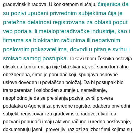
činjenica da
građevinskih radova.
U konkretnom slučaju,
su pozivi upućeni privrednim subjektima čija je
pretežna delatnost registrovana za oblasti poput
veb portala ili metaloprerađivačke industrije, kao i
firmama sa blokiranim računima ili negativnim
poslovnim pokazateljima, dovodi u pitanje svrhu i
smisao samog postupka.
Takav izbor učesnika ostavlja
utisak da konkurencija nije bila stvarna, već samo formalno
obezbeđena, čime je ponuđač koji ispunjava osnovne
uslove doveden u povlašćen položaj.
Da bi postupak bio
transparentan i oslobođen sumnje u nameštanje,
neophodno je da se pre slanja poziva
izvrši provera
podataka u Agenciji za privredne registre,
odaberu privredni
subjekti registrovani za građevinske radove,
utvrdi da
pozvani ponuđači imaju aktivne račune i uredno poslovanje,
dokumentuju jasni i proverljivi razlozi za izbor firmi kojima su