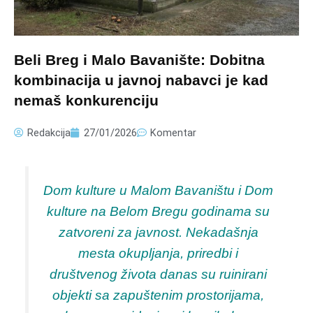
Beli Breg i Malo Bavanište: Dobitna
kombinacija u javnoj nabavci je kad
nemaš konkurenciju
Redakcija
27/01/2026
Komentar
Dom kulture u Malom Bavaništu i Dom
kulture na Belom Bregu godinama su
zatvoreni za javnost. Nekadašnja
mesta okupljanja, priredbi i
društvenog života danas su ruinirani
objekti sa zapuštenim prostorijama,