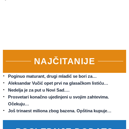
NAJČITANIJE
Poginuo maturant, drugi mladić se bori za…
Aleksandar Vučić opet prvi na glasačkom listiću…
Nedelja je za put u Novi Sad.…
Prosvetari konačno ujedinjeni u svojim zahtevima.
Očekuju…
Još trinaest miliona zbog bazena. Opština kupuje…