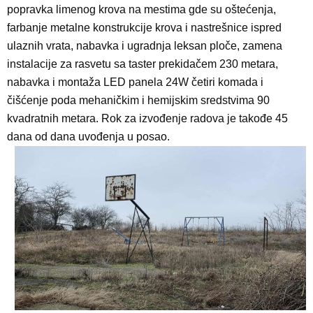
popravka limenog krova na mestima gde su oštećenja,
farbanje metalne konstrukcije krova i nastrešnice ispred
ulaznih vrata, nabavka i ugradnja leksan ploče, zamena
instalacije za rasvetu sa taster prekidačem 230 metara,
nabavka i montaža LED panela 24W četiri komada i
čišćenje poda mehaničkim i hemijskim sredstvima 90
kvadratnih metara. Rok za izvođenje radova je takođe 45
dana od dana uvođenja u posao.