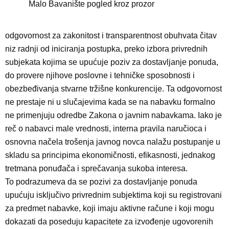
Malo Bavanište pogled kroz prozor
odgovornost za zakonitost i transparentnost obuhvata čitav
niz radnji od iniciranja postupka, preko izbora privrednih
subjekata kojima se upućuje poziv za dostavljanje ponuda,
do provere njihove poslovne i tehničke sposobnosti i
obezbeđivanja stvarne tržišne konkurencije. Ta odgovornost
ne prestaje ni u slučajevima kada se na nabavku formalno
ne primenjuju odredbe Zakona o javnim nabavkama.
Iako je
reč o nabavci male vrednosti, interna pravila naručioca i
osnovna načela trošenja javnog novca nalažu postupanje u
skladu sa principima ekonomičnosti, efikasnosti, jednakog
tretmana ponuđača i sprečavanja sukoba interesa.
To podrazumeva da se pozivi za dostavljanje ponuda
upućuju isključivo privrednim subjektima koji su registrovani
za predmet nabavke, koji imaju aktivne račune i koji mogu
dokazati da poseduju kapacitete za izvođenje ugovorenih