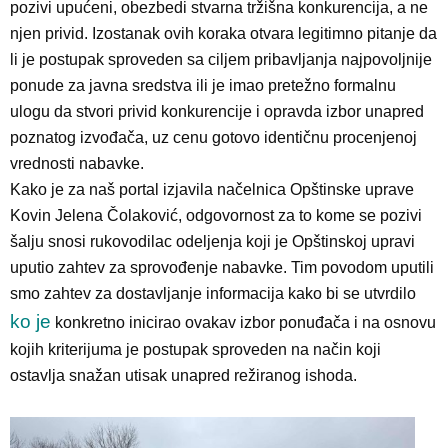
pozivi upućeni,
obezbedi stvarna tržišna konkurencija, a ne
njen privid.
Izostanak ovih koraka otvara legitimno pitanje da
li je postupak sproveden sa ciljem pribavljanja najpovoljnije
ponude za javna sredstva ili je imao pretežno formalnu
ulogu da stvori privid konkurencije i opravda izbor unapred
poznatog izvođača, uz cenu gotovo identičnu procenjenoj
vrednosti nabavke.
Kako je za naš portal izjavila načelnica Opštinske uprave
Kovin Jelena Čolaković, odgovornost za to kome se pozivi
šalju snosi rukovodilac odeljenja koji je Opštinskoj upravi
uputio zahtev za sprovođenje nabavke. Tim povodom uputili
smo zahtev za dostavljanje informacija kako bi se utvrdilo
ko je
konkretno inicirao ovakav izbor ponuđača i na osnovu
kojih kriterijuma je postupak sproveden na način koji
ostavlja snažan utisak unapred režiranog ishoda.