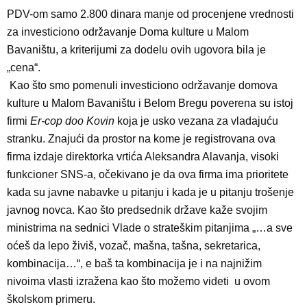
PDV-om samo 2.800 dinara manje od procenjene vrednosti
za investiciono održavanje Doma kulture u Malom
Bavaništu, a kriterijumi za dodelu ovih ugovora bila je
„cena“.
Kao što smo pomenuli investiciono održavanje domova
kulture u Malom Bavaništu i Belom Bregu poverena su istoj
firmi
Er-cop doo Kovin
koja je usko vezana za vladajuću
stranku. Znajući da prostor na kome je registrovana ova
firma izdaje direktorka vrtića Aleksandra Alavanja, visoki
funkcioner SNS-a, očekivano je da ova firma ima prioritete
kada su javne nabavke u pitanju i kada je u pitanju trošenje
javnog novca. Kao što predsednik države kaže svojim
ministrima na sednici Vlade o strateškim pitanjima „…a sve
oćeš da lepo živiš, vozač, mašna, tašna, sekretarica,
kombinacija…“, e baš ta kombinacija je i na najnižim
nivoima vlasti izražena kao što možemo videti u ovom
školskom primeru.