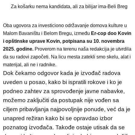
Za košarku nema kandidata, ali za bilijar ima-Beli Breg
Oba ugovora za investiciono održavanje domova kulture u
Malom Bavaništu i Belom Bregu, između
Er-cop doo Kovin
i opštinske uprave Kovin, potpisana su 10. novembra
2025. godine.
Proverom na terenu naša redakcija je utvrdila
da su radovi započeti. Na licu mesta zatekli smo skelu, alat i
materijal, ali ne i radnike.
Dok čekamo odgovor kada je izvođač radova
uveden u posao, kako bi ispratili rokove i ko je
podneo zahtev za sprovođenje javne nabavke,
možemo zaključiti da postupak nije vođen sa
ciljem pribavljanja najpovoljnije ponude, već da je
unapred režiran kako bi se opravdao izbor
poznatog izvođača. Takođe ostaje utisak da se