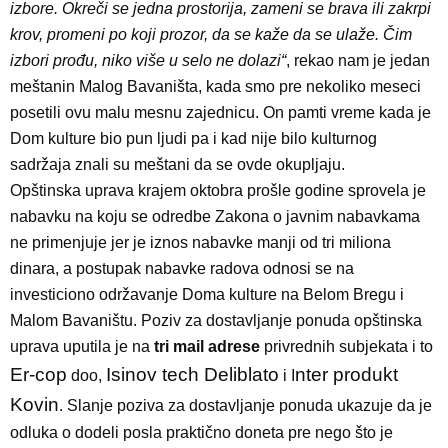
izbore. Okreči se jedna prostorija, zameni se brava ili zakrpi
krov, promeni po koji prozor, da se kaže da se ulaže. Čim
izbori prođu, niko više u selo ne dolazi“
, rekao nam je jedan
meštanin Malog Bavaništa, kada smo pre nekoliko meseci
posetili ovu malu mesnu zajednicu. On pamti vreme kada je
Dom kulture bio pun ljudi pa i kad nije bilo kulturnog
sadržaja znali su meštani da se ovde okupljaju.
Opštinska uprava krajem oktobra prošle godine sprovela je
nabavku na koju se odredbe Zakona o javnim nabavkama
ne primenjuje jer je iznos nabavke manji od tri miliona
dinara, a postupak nabavke radova odnosi se na
investiciono održavanje Doma kulture na Belom Bregu i
Malom Bavaništu. Poziv za dostavljanje ponuda opštinska
uprava uputila je na
tri mail adrese
privrednih subjekata i to
Er-cop
Isinov tech Deliblato
nter produkt
doo,
i I
Kovin
. Slanje poziva za dostavljanje ponuda ukazuje da je
odluka o dodeli posla praktično doneta pre nego što je