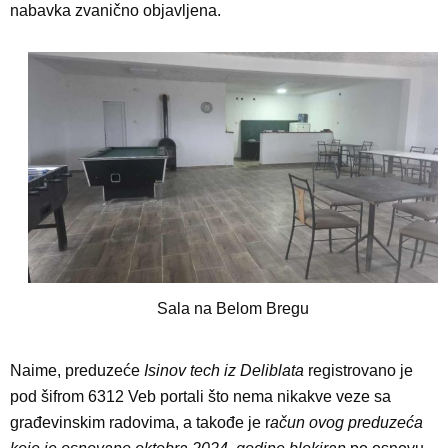
nabavka zvanično objavljena.
Sala na Belom Bregu
Naime, preduzeće
Isinov tech iz Deliblata
registrovano je
pod šifrom 6312 Veb portali što nema nikakve veze sa
građevinskim radovima, a takođe je r
ačun ovog preduzeća