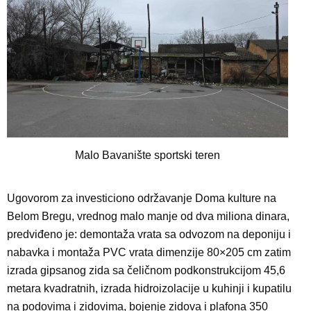
Malo Bavanište sportski teren
Ugovorom za investiciono održavanje Doma kulture na
Belom Bregu, vrednog malo manje od dva miliona dinara,
predviđeno je: demontaža vrata sa odvozom na deponiju i
nabavka i montaža PVC vrata dimenzije 80×205 cm zatim
izrada gipsanog zida sa čeličnom podkonstrukcijom 45,6
metara kvadratnih, izrada hidroizolacije u kuhinji i kupatilu
na podovima i zidovima, bojenje zidova i plafona 350