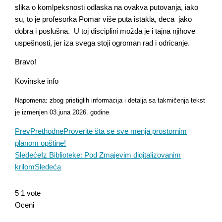
slika o komlpeksnosti odlaska na ovakva putovanja, iako
su, to je profesorka Pomar više puta istakla, deca jako
dobra i poslušna. U toj disciplini možda je i tajna njihove
uspešnosti, jer iza svega stoji ogroman rad i odricanje.
Bravo!
Kovinske info
Napomena: zbog pristiglih informacija i detalja sa takmičenja tekst
je izmenjen 03.juna 2026. godine
Prev
Prethodne
Proverite šta se sve menja prostornim
planom opštine!
Sledeće
Iz Biblioteke: Pod Zmajevim digitalizovanim
krilom
Sledeća
5
1
vote
Oceni