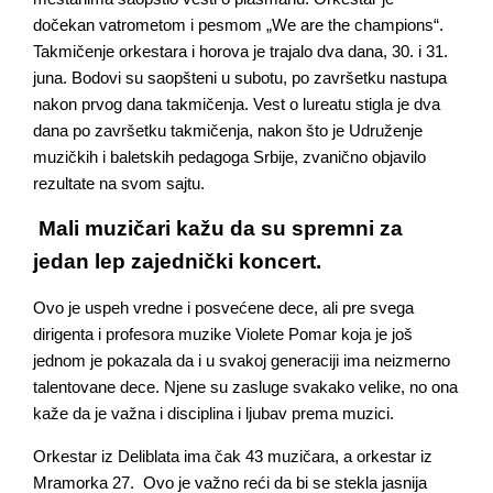
dočekan vatrometom i pesmom „We are the champions“.
Takmičenje orkestara i horova je trajalo dva dana, 30. i 31.
juna. Bodovi su saopšteni u subotu, po završetku nastupa
nakon prvog dana takmičenja. Vest o lureatu stigla je dva
dana po završetku takmičenja, nakon što je Udruženje
muzičkih i baletskih pedagoga Srbije, zvanično objavilo
rezultate na svom sajtu.
Mali muzičari kažu da su spremni za
jedan lep zajednički koncert.
Ovo je uspeh vredne i posvećene dece, ali pre svega
dirigenta i profesora muzike Violete Pomar koja je još
jednom je pokazala da i u svakoj generaciji ima neizmerno
talentovane dece. Njene su zasluge svakako velike, no ona
kaže da je važna i disciplina i ljubav prema muzici.
Orkestar iz Deliblata ima čak 43 muzičara, a orkestar iz
Mramorka 27. Ovo je važno reći da bi se stekla jasnija