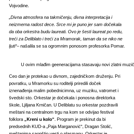
Vojvodine.
„Divna atmosfera na takmičenju, divna interpretacija i
neizmerna radost dece. Srce mi je puno jer sam dočekala
da oba orkestra budu laureati. Ovo je šesti laureat po redu,
treći za Deliblato i treći za Mramorak, taman da se niko ne
ljuti“
– našalila se sa ogromnim ponosom profesorka Pomar.
U ovim mlađim geeneracijama stasavaju novi zlatni muzič
Ceo dan je protekao u divnom, zajedničkom druženju. Pri
povratku, u Mramorku su roditelji priredili doček
iznenađenja malim pobednicimna, uz muziku, vatromet i
švedski sto. Orkestar je dočekala i ponosna direktorka
škole, Ljiljana Krničan. U Deliblatu su orkestar pozdravili
meštani na centralnom trgu na kom se odvijao festival
folklora
„Kreni u kolo“
. Program je prekinut da bi
predsednih KUD-a „Paja Marganović“, Dragan Stolić,
meštanima saopštio vesti o plasmanu. Orkestar je