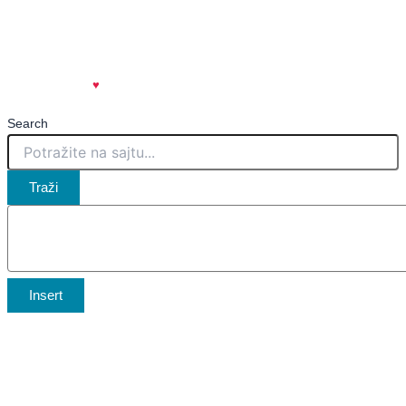
Marketing
Kontakt
created with
♥
| spicy.rs
🌶️
Search
Traži
Insert