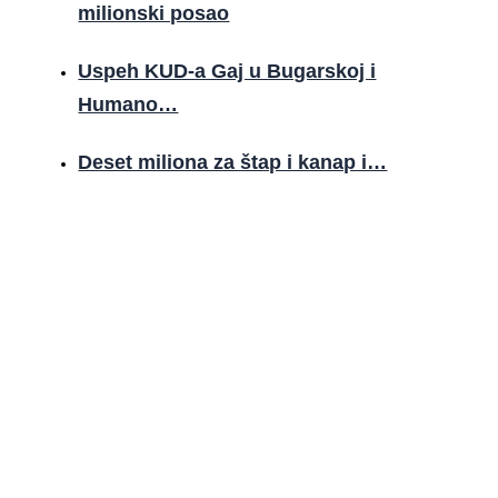
milionski posao
Uspeh KUD-a Gaj u Bugarskoj i
Humano…
Deset miliona za štap i kanap i…