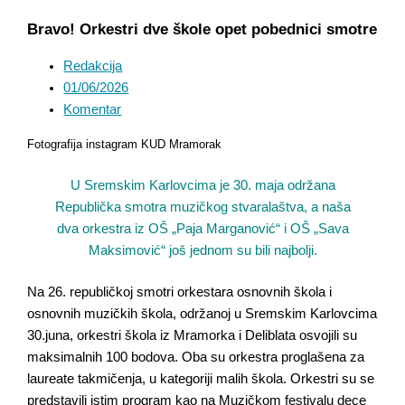
Bravo! Orkestri dve škole opet pobednici smotre
Redakcija
01/06/2026
Komentar
Fotografija instagram KUD Mramorak
U Sremskim Karlovcima je 30. maja održana
Republička smotra muzičkog stvaralaštva, a naša
dva orkestra iz OŠ „Paja Marganović“ i OŠ „Sava
Maksimović“ još jednom su bili najbolji.
Na 26. republičkoj smotri orkestara osnovnih škola i
osnovnih muzičkih škola, održanoj u Sremskim Karlovcima
30.juna, orkestri škola iz Mramorka i Deliblata osvojili su
maksimalnih 100 bodova. Oba su orkestra proglašena za
laureate takmičenja, u kategoriji malih škola. Orkestri su se
predstavili istim program kao na Muzičkom festivalu dece