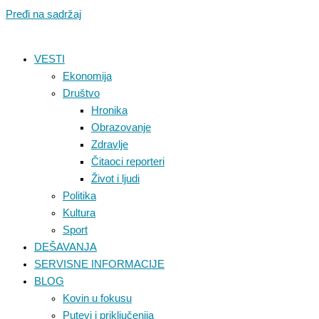
Pređi na sadržaj
VESTI
Ekonomija
Društvo
Hronika
Obrazovanje
Zdravlje
Čitaoci reporteri
Život i ljudi
Politika
Kultura
Sport
DEŠAVANJA
SERVISNE INFORMACIJE
BLOG
Kovin u fokusu
Putevi i priključenija