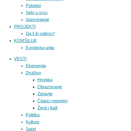
Putopisi
Selo u srcu
Spominjanje
PROJEKTI
Da li ih vidimo?
KOMŠILUK
Evropska unija
VESTI
Ekonomija
Društvo
Hronika
Obrazovanje
Zdravlje
Čitaoci reporteri
Život i ljudi
Politika
Kultura
Sport