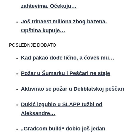
zahtevima. Očekuju…
Još trinaest miliona zbog bazena.
Opština kupuje…
POSLEDNJE DODATO
Kad pakao dođe lično, a čovek mu…
Požar u Šumarku i Peščari ne staje
Aktivirao se požar u Deliblatskoj peščari
Dukić izgubio u SLAPP tužbi od
Aleksandre…
„Gradcom build“ dobio još jedan