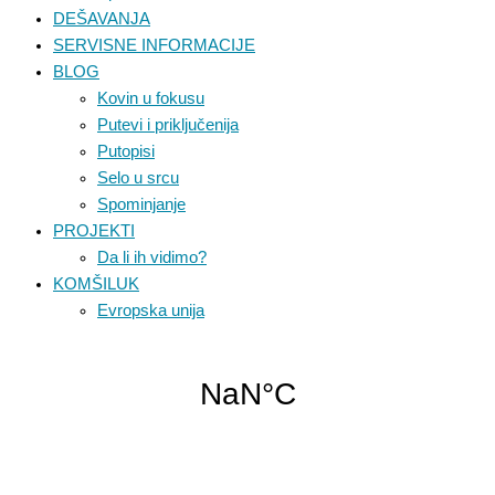
DEŠAVANJA
SERVISNE INFORMACIJE
BLOG
Kovin u fokusu
Putevi i priključenija
Putopisi
Selo u srcu
Spominjanje
PROJEKTI
Da li ih vidimo?
KOMŠILUK
Evropska unija