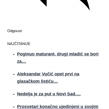
Odgovori
NAJČITANIJE
Poginuo maturant, drugi mladić se bori
za…
Aleksandar Vučić opet prvi na
glasačkom listiću…
Nedelja je za put u Novi Sad.…
Prosvetari konačno ujedinjeni u svojim