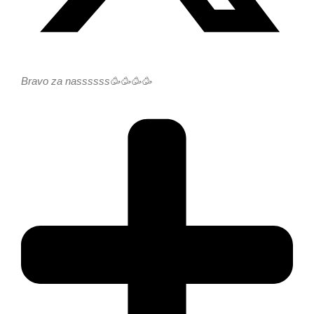
Bravo za nassssss🥳🥳🥳🥳