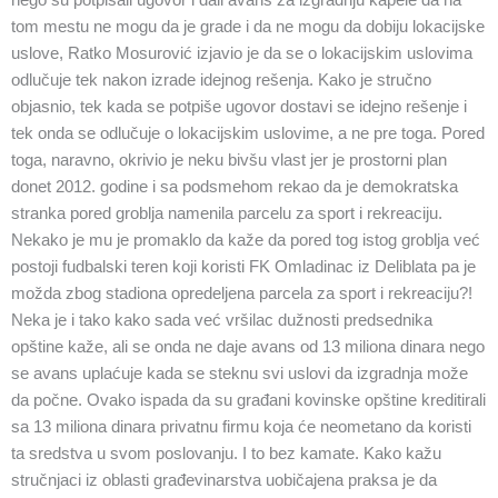
nego su potpisali ugovor i dali avans za izgradnju kapele da na
tom mestu ne mogu da je grade i da ne mogu da dobiju lokacijske
uslove, Ratko Mosurović izjavio je da se o lokacijskim uslovima
odlučuje tek nakon izrade idejnog rešenja. Kako je stručno
objasnio, tek kada se potpiše ugovor dostavi se idejno rešenje i
tek onda se odlučuje o lokacijskim uslovime, a ne pre toga. Pored
toga, naravno, okrivio je neku bivšu vlast jer je prostorni plan
donet 2012. godine i sa podsmehom rekao da je demokratska
stranka pored groblja namenila parcelu za sport i rekreaciju.
Nekako je mu je promaklo da kaže da pored tog istog groblja već
postoji fudbalski teren koji koristi FK Omladinac iz Deliblata pa je
možda zbog stadiona opredeljena parcela za sport i rekreaciju?!
Neka je i tako kako sada već vršilac dužnosti predsednika
opštine kaže, ali se onda ne daje avans od 13 miliona dinara nego
se avans uplaćuje kada se steknu svi uslovi da izgradnja može
da počne. Ovako ispada da su građani kovinske opštine kreditirali
sa 13 miliona dinara privatnu firmu koja će neometano da koristi
ta sredstva u svom poslovanju. I to bez kamate. Kako kažu
stručnjaci iz oblasti građevinarstva uobičajena praksa je da