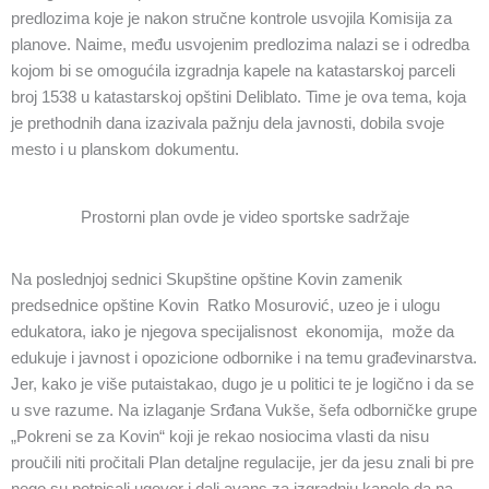
predlozima koje je nakon stručne kontrole usvojila Komisija za
planove. Naime, među usvojenim predlozima nalazi se i odredba
kojom bi se omogućila izgradnja kapele na katastarskoj parceli
broj 1538 u katastarskoj opštini Deliblato. Time je ova tema, koja
je prethodnih dana izazivala pažnju dela javnosti, dobila svoje
mesto i u planskom dokumentu.
Prostorni plan ovde je video sportske sadržaje
Na poslednjoj sednici Skupštine opštine Kovin zamenik
predsednice opštine Kovin Ratko Mosurović, uzeo je i ulogu
edukatora, iako je njegova specijalisnost ekonomija, može da
edukuje i javnost i opozicione odbornike i na temu građevinarstva.
Jer, kako je više putaistakao, dugo je u politici te je logično i da se
u sve razume. Na izlaganje Srđana Vukše, šefa odborničke grupe
„Pokreni se za Kovin“ koji je rekao nosiocima vlasti da nisu
proučili niti pročitali Plan detaljne regulacije, jer da jesu znali bi pre