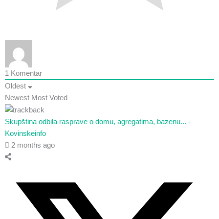
1
Komentar
Oldest
Newest
Most Voted
Skupština odbila rasprave o domu, agregatima, bazenu... -
Kovinskeinfo
2 months ago