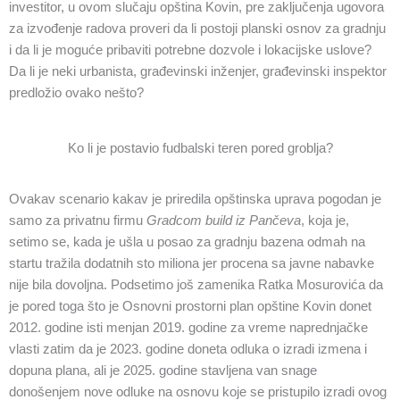
investitor, u ovom slučaju opština Kovin, pre zaključenja ugovora
za izvođenje radova proveri da li postoji planski osnov za gradnju
i da li je moguće pribaviti potrebne dozvole i lokacijske uslove?
Da li je neki urbanista, građevinski inženjer, građevinski inspektor
predložio ovako nešto?
Ko li je postavio fudbalski teren pored groblja?
Ovakav scenario kakav je priredila opštinska uprava pogodan je
samo za privatnu firmu
Gradcom build iz Pančeva
, koja je,
setimo se, kada je ušla u posao za gradnju bazena odmah na
startu tražila dodatnih sto miliona jer procena sa javne nabavke
nije bila dovoljna. Podsetimo još zamenika Ratka Mosurovića da
je pored toga što je Osnovni prostorni plan opštine Kovin donet
2012. godine isti menjan 2019. godine za vreme naprednjačke
vlasti zatim da je 2023. godine doneta odluka o izradi izmena i
dopuna plana, ali je 2025. godine stavljena van snage
donošenjem nove odluke na osnovu koje se pristupilo izradi ovog