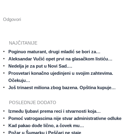
Odgovori
NAJČITANIJE
Poginuo maturant, drugi mladić se bori za…
Aleksandar Vučić opet prvi na glasačkom listiću…
Nedelja je za put u Novi Sad.…
Prosvetari konačno ujedinjeni u svojim zahtevima.
Očekuju…
Još trinaest miliona zbog bazena. Opština kupuje…
POSLEDNJE DODATO
Između ljubavi prema reci i stvarnosti koja…
Pomoć vatrogascima nije stvar administrativne odluke
Kad pakao dođe lično, a čovek mu…
Požar u Šumarku i Peščari ne staje