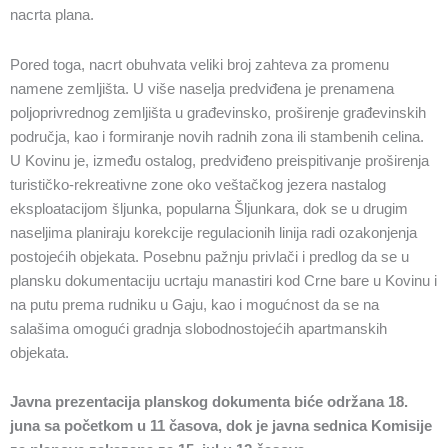
nacrta plana.
Pored toga, nacrt obuhvata veliki broj zahteva za promenu
namene zemljišta. U više naselja predviđena je prenamena
poljoprivrednog zemljišta u građevinsko, proširenje građevinskih
područja, kao i formiranje novih radnih zona ili stambenih celina.
U Kovinu je, između ostalog, predviđeno preispitivanje proširenja
turističko-rekreativne zone oko veštačkog jezera nastalog
eksploatacijom šljunka, popularna Šljunkara, dok se u drugim
naseljima planiraju korekcije regulacionih linija radi ozakonjenja
postojećih objekata. Posebnu pažnju privlači i predlog da se u
plansku dokumentaciju ucrtaju manastiri kod Crne bare u Kovinu i
na putu prema rudniku u Gaju, kao i mogućnost da se na
salašima omogući gradnja slobodnostojećih apartmanskih
objekata.
Javna prezentacija planskog dokumenta biće održana 18.
juna sa početkom u 11 časova, dok je javna sednica Komisije