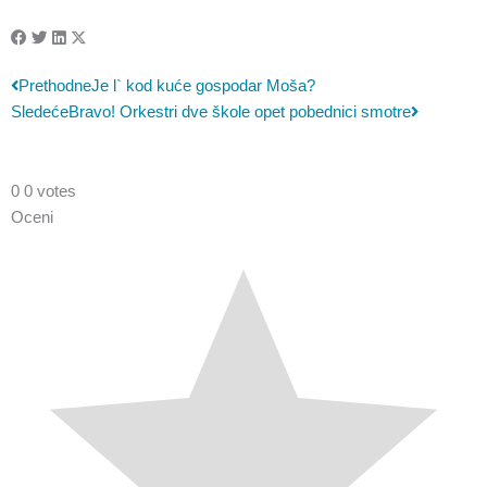
Prev
Sledeća
Prethodne
Je l` kod kuće gospodar Moša?
Sledeće
Bravo! Orkestri dve škole opet pobednici smotre
0
0
votes
Oceni