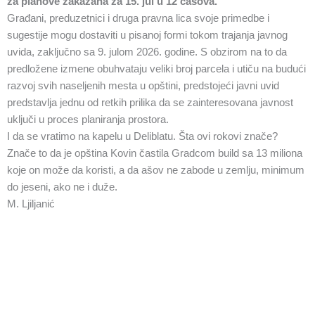
za planove zakazana za 15. jul u 12 časova.
Građani, preduzetnici i druga pravna lica svoje primedbe i
sugestije mogu dostaviti u pisanoj formi tokom trajanja javnog
uvida, zaključno sa 9. julom 2026. godine. S obzirom na to da
predložene izmene obuhvataju veliki broj parcela i utiču na budući
razvoj svih naseljenih mesta u opštini, predstojeći javni uvid
predstavlja jednu od retkih prilika da se zainteresovana javnost
uključi u proces planiranja prostora.
I da se vratimo na kapelu u Deliblatu. Šta ovi rokovi znače?
Znače to da je opština Kovin častila Gradcom build sa 13 miliona
koje on može da koristi, a da ašov ne zabode u zemlju, minimum
do jeseni, ako ne i duže.
M. Ljiljanić