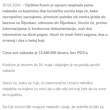
30.04.2024. –
Opština Kovin je upravo raspisala javnu
nabavku za kupovinu dva turistička vozića koja će, kako
nezvanično saznajemo, prevoziti putnike od centra grada do
bazena na Šljunkari, odnosno do Šljunkare. Voziće će, prema
informacijama iz konkursne dokumentacije, vući dve
lokomotive na dizel pogon. Vozić će imati četiri vagona, dva u
crvenoj i dva u beloj boji.
Cena ove nabavke je 13.440.000 dinara, bez PDV-a
Konkurs je otvoren do 16. maja i objavljen je na portalu javnih
nabavki
Vozići će, kako se čuje, ići naizmenično i imaće nekoliko
stajališta na kojima će moći da u njih uđu oni koji žele da se voze
do kupališta.
Da li je voziće bilo moguće nabaviti i ranije, jer potrebe je bilo za