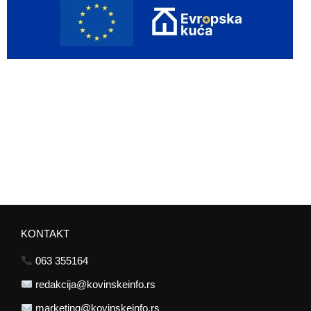
KONTAKT
063 355164
redakcija@kovinskeinfo.rs
marketing@kovinskeinfo.rs