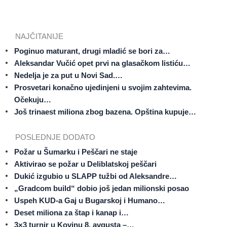
NAJČITANIJE
Poginuo maturant, drugi mladić se bori za…
Aleksandar Vučić opet prvi na glasačkom listiću…
Nedelja je za put u Novi Sad.…
Prosvetari konačno ujedinjeni u svojim zahtevima.
Očekuju…
Još trinaest miliona zbog bazena. Opština kupuje…
POSLEDNJE DODATO
Požar u Šumarku i Peščari ne staje
Aktivirao se požar u Deliblatskoj peščari
Dukić izgubio u SLAPP tužbi od Aleksandre…
„Gradcom build“ dobio još jedan milionski posao
Uspeh KUD-a Gaj u Bugarskoj i Humano…
Deset miliona za štap i kanap i…
3×3 turnir u Kovinu 8. avgusta –…