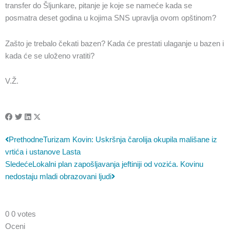
transfer do Šljunkare, pitanje je koje se nameće kada se
posmatra deset godina u kojima SNS upravlja ovom opštinom?
Zašto je trebalo čekati bazen? Kada će prestati ulaganje u bazen i
kada će se uloženo vratiti?
V.Ž.
Prev
Sledeća
Prethodne
Turizam Kovin: Uskršnja čarolija okupila mališane iz
vrtića i ustanove Lasta
Sledeće
Lokalni plan zapošljavanja jeftiniji od vozića. Kovinu
nedostaju mladi obrazovani ljudi
0
0
votes
Oceni