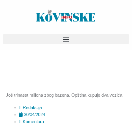
Pređi
na
sadržaj
Još trinaest miliona zbog bazena. Opština kupuje dva vozića
Redakcija
30/04/2024
Komentara