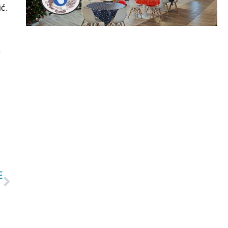
ić.
m
E
Sledeća