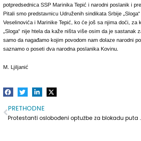
potpredsednica SSP Marinika Tepić i narodni poslanik i pre
Pitali smo predstavnicu Udruženih sindikata Srbije „Sloga“
Veselinovića i Marinike Tepić, ko će još sa njima doći, za
„Sloga“ nije htela da kaže ništa više osim da je sastanak
samo da nagađamo kojim povodom nam dolaze narodni posla
saznamo o poseti dva narodna poslanika Kovinu.
M. Ljiljanić
PRETHODNE
Prev
Protestanti oslobođeni 