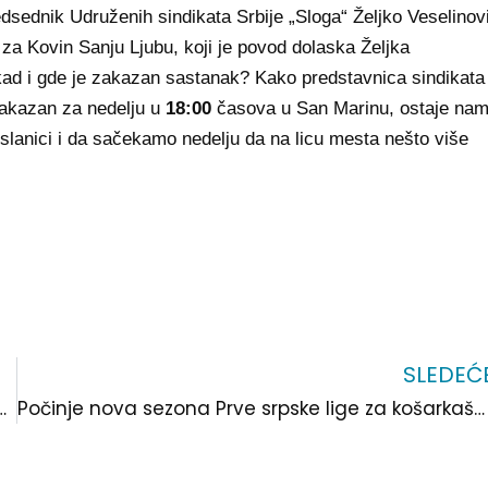
dsednik Udruženih sindikata Srbije „Sloga“ Željko Veselinov
 za Kovin Sanju Ljubu, koji je povod dolaska Željka
 kad i gde je zakazan sastanak? Kako predstavnica sindikata
 zakazan za nedelju u
18:00
časova u San Marinu, ostaje na
nici i da sačekamo nedelju da na licu mesta nešto više
SLEDEĆ
optužbe za blokadu puta 2021.godine
Počinje nova sezona Prve srpske lige za košarkaše: „Subota u 7“