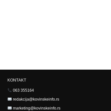
KONTAKT
063 355164
redakcija@kovinskeinfo.rs
marketing@kovinskeinfo.rs