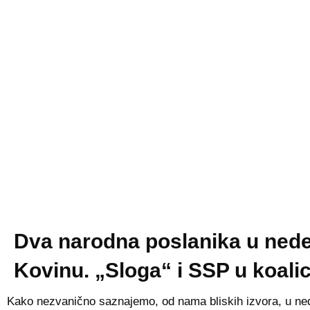
Dva narodna poslanika u nede
Kovinu. „Sloga“ i SSP u koalic
Kako nezvanično saznajemo, od nama bliskih izvora, u ne