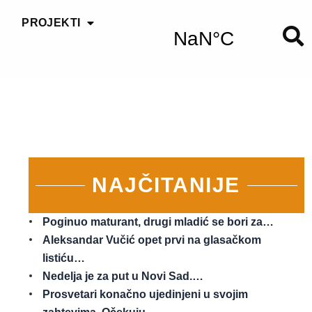
PROJEKTI
NAJČITANIJE
Poginuo maturant, drugi mladić se bori za…
Aleksandar Vučić opet prvi na glasačkom
listiću…
Nedelja je za put u Novi Sad.…
Prosvetari konačno ujedinjeni u svojim