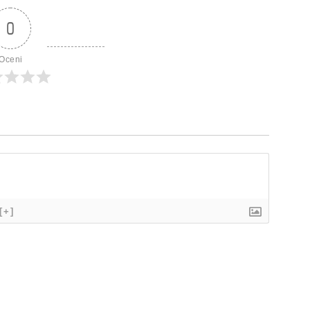
0
Oceni
[+]