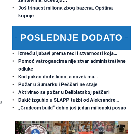
zahtevima. Očekuju…
Još trinaest miliona zbog bazena. Opština
kupuje…
POSLEDNJE DODATO
Između ljubavi prema reci i stvarnosti koja…
Pomoć vatrogascima nije stvar administrativne
odluke
Kad pakao dođe lično, a čovek mu…
Požar u Šumarku i Peščari ne staje
Aktivirao se požar u Deliblatskoj peščari
Dukić izgubio u SLAPP tužbi od Aleksandre…
a
„Gradcom build“ dobio još jedan milionski posao