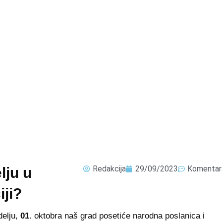
Redakcija
29/09/2023
Komentar
lju u
iji?
delju,
01
. oktobra naš grad posetiće narodna poslanica i