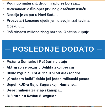
Poginuo maturant, drugi mladić se bori za…
Aleksandar Vučić opet prvi na glasačkom listiću…
Nedelja je za put u Novi Sad.…
Prosvetari konačno ujedinjeni u svojim zahtevima.
Očekuju…
Još trinaest miliona zbog bazena. Opština kupuje…
POSLEDNJE DODATO
Požar u Šumarku i Peščari ne staje
Aktivirao se požar u Deliblatskoj peščari
Dukić izgubio u SLAPP tužbi od Aleksandre…
„Gradcom build“ dobio još jedan milionski posao
Uspeh KUD-a Gaj u Bugarskoj i Humano…
Deset miliona za štap i kanap i…
3×3 turnir u Kovinu 8. avgusta –…