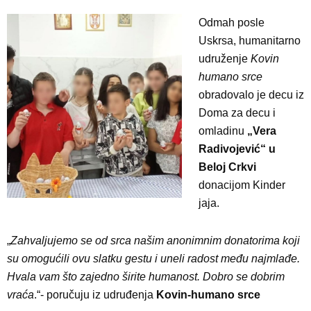
Odmah posle
Uskrsa, humanitarno
udruženje
Kovin
humano srce
obradovalo je decu iz
Doma za decu i
omladinu
„Vera
Radivojević“ u
Beloj Crkvi
donacijom Kinder
jaja.
„
Zahvaljujemo se od srca našim anonimnim donatorima koji
su omogućili ovu slatku gestu i uneli radost među najmlađe.
Hvala vam što zajedno širite humanost. Dobro se dobrim
vraća
.“- poručuju iz udruđenja
Kovin-humano srce