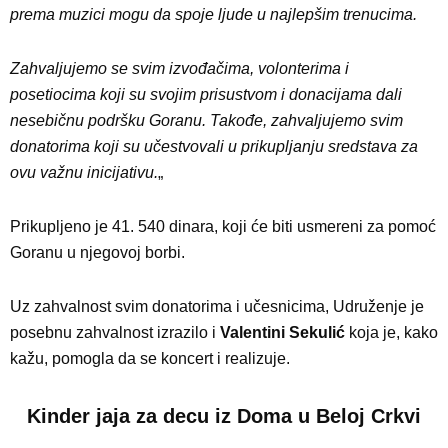
prema muzici mogu da spoje ljude u najlepšim trenucima.
Zahvaljujemo se svim izvođačima, volonterima i
posetiocima koji su svojim prisustvom i donacijama dali
nesebičnu podršku Goranu. Takođe, zahvaljujemo svim
donatorima koji su učestvovali u prikupljanju sredstava za
ovu važnu inicijativu.
„
Prikupljeno je 41. 540 dinara, koji će biti usmereni za pomoć
Goranu u njegovoj borbi.
Uz zahvalnost svim donatorima i učesnicima, Udruženje je
posebnu zahvalnost izrazilo i
Valentini Sekulić
koja je, kako
kažu, pomogla da se koncert i realizuje.
Kinder jaja za decu iz Doma u Beloj Crkvi