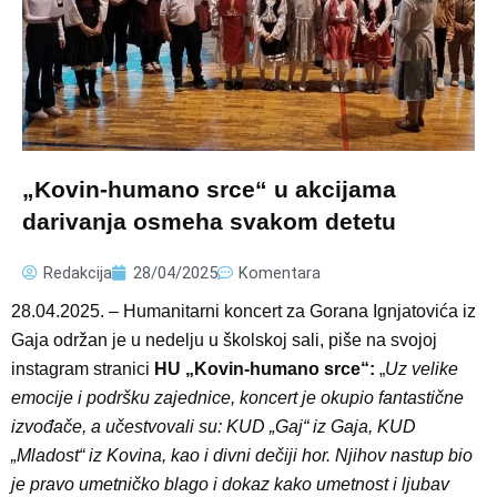
„Kovin-humano srce“ u akcijama
darivanja osmeha svakom detetu
Redakcija
28/04/2025
Komentara
28.04.2025. – Humanitarni koncert za Gorana Ignjatovića iz
Gaja održan je u nedelju u školskoj sali, piše na svojoj
instagram stranici
HU „Kovin-humano srce“:
„
Uz velike
emocije i podršku zajednice, koncert je okupio fantastične
izvođače, a učestvovali su: KUD „Gaj“ iz Gaja, KUD
„Mladost“ iz Kovina, kao i divni dečiji hor. Njihov nastup bio
je pravo umetničko blago i dokaz kako umetnost i ljubav