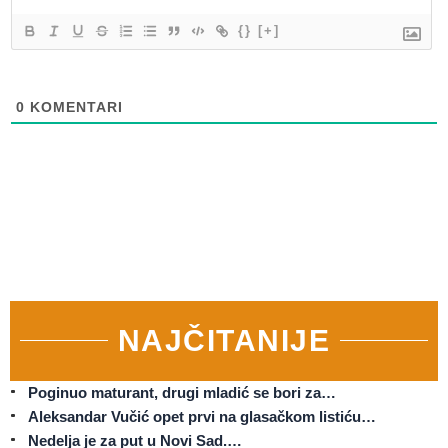
{}
[+]
0
KOMENTARI
NAJČITANIJE
Poginuo maturant, drugi mladić se bori za…
Aleksandar Vučić opet prvi na glasačkom listiću…
Nedelja je za put u Novi Sad.…