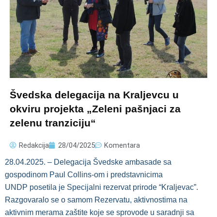
Švedska delegacija na Kraljevcu u
okviru projekta „Zeleni pašnjaci za
zelenu tranziciju“
Redakcija
28/04/2025
Komentara
28.04.2025. – Delegacija Švedske ambasade sa
gospodinom Paul Collins-om i predstavnicima
UNDP posetila je Specijalni rezervat prirode “Kraljevac”.
Razgovaralo se o samom Rezervatu, aktivnostima na
aktivnim merama zaštite koje se sprovode u saradnji sa