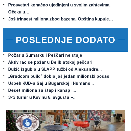
Prosvetari konačno ujedinjeni u svojim zahtevima.
Očekuju…
Još trinaest miliona zbog bazena. Opština kupuje…
POSLEDNJE DODATO
Požar u Šumarku i Peščari ne staje
Aktivirao se požar u Deliblatskoj peščari
Dukić izgubio u SLAPP tužbi od Aleksandre…
„Gradcom build“ dobio još jedan milionski posao
Uspeh KUD-a Gaj u Bugarskoj i Humano…
Deset miliona za štap i kanap i…
3×3 turnir u Kovinu 8. avgusta –…