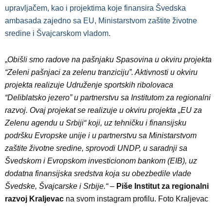
upravljačem, kao i projektima koje finansira Švedska
ambasada zajedno sa EU, Ministarstvom zaštite životne
sredine i Švajcarskom vladom.
„
Obišli smo radove na pašnjaku Spasovina u okviru projekta
“Zeleni pašnjaci za zelenu tranziciju”. Aktivnosti u okviru
projekta realizuje Udruženje sportskih ribolovaca
“Deliblatsko jezero” u partnerstvu sa Institutom za regionalni
razvoj. Ovaj projekat se realizuje u okviru projekta „EU za
Zelenu agendu u Srbiji“ koji, uz tehničku i finansijsku
podršku Evropske unije i u partnerstvu sa Ministarstvom
zaštite životne sredine, sprovodi UNDP, u saradnji sa
Švedskom i Evropskom investicionom bankom (EIB), uz
dodatna finansijska sredstva koja su obezbedile vlade
Švedske, Švajcarske i Srbije.“
–
Piše Institut za regionalni
razvoj Kraljevac
na svom instagram profilu. Foto Kraljevac