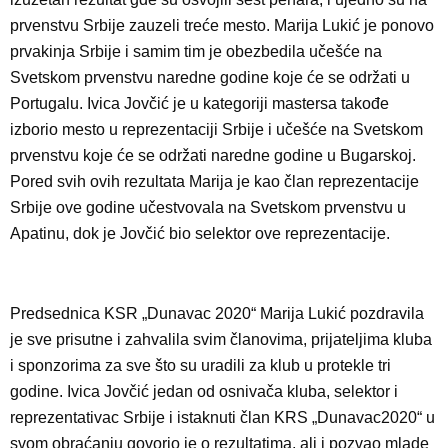
prvenstvu Srbije zauzeli treće mesto. Marija Lukić je ponovo
prvakinja Srbije i samim tim je obezbedila učešće na
Svetskom prvenstvu naredne godine koje će se održati u
Portugalu. Ivica Jovčić je u kategoriji mastersa takođe
izborio mesto u reprezentaciji Srbije i učešće na Svetskom
prvenstvu koje će se održati naredne godine u Bugarskoj.
Pored svih ovih rezultata Marija je kao član reprezentacije
Srbije ove godine učestvovala na Svetskom prvenstvu u
Apatinu, dok je Jovčić bio selektor ove reprezentacije.
Predsednica KSR „Dunavac 2020“ Marija Lukić pozdravila
je sve prisutne i zahvalila svim članovima, prijateljima kluba
i sponzorima za sve što su uradili za klub u protekle tri
godine. Ivica Jovčić jedan od osnivača kluba, selektor i
reprezentativac Srbije i istaknuti član KRS „Dunavac2020“ u
svom obraćanju govorio je o rezultatima, ali i pozvao mlade