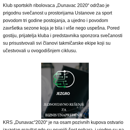
Klub sportskih ribolovaca „Dunavac 2020“ održao je
prigodnu svečanost u prostorijama Ustanove za sport
povodom tri godine postojanja, a ujedno i povodom
završetka sezone koja je bila i više nego uspešna. Pored
gostiju, prijatelja kluba i predstavnika sponzora svečanosti
su prisustvovali svi članovi takmičarske ekipe koji su
učestvovali u ovogodišnjem ciklusu.
KRS „Dunavac“2020“ je na osam pozivnih kupova ostvario
izuzetan rezultat gde su osvojili šest pehara, i ujedno su na