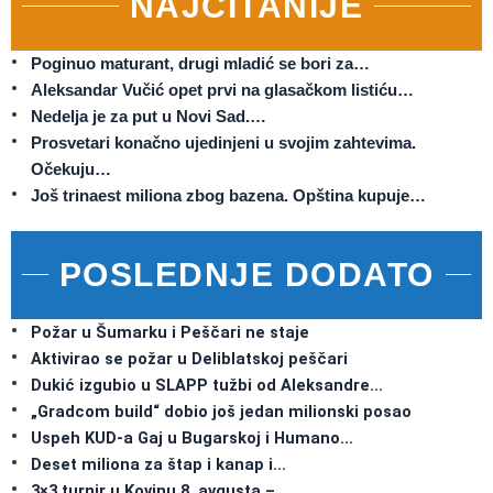
NAJČITANIJE
Poginuo maturant, drugi mladić se bori za…
Aleksandar Vučić opet prvi na glasačkom listiću…
Nedelja je za put u Novi Sad.…
Prosvetari konačno ujedinjeni u svojim zahtevima.
Očekuju…
Još trinaest miliona zbog bazena. Opština kupuje…
POSLEDNJE DODATO
Požar u Šumarku i Peščari ne staje
Aktivirao se požar u Deliblatskoj peščari
Dukić izgubio u SLAPP tužbi od Aleksandre…
„Gradcom build“ dobio još jedan milionski posao
Uspeh KUD-a Gaj u Bugarskoj i Humano…
Deset miliona za štap i kanap i…
3×3 turnir u Kovinu 8. avgusta –…