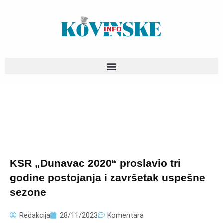
Pređi
na
sadržaj
KSR „Dunavac 2020“ proslavio tri
godine postojanja i završetak uspešne
sezone
Redakcija
28/11/2023
Komentara