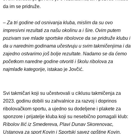
da im se pridruže.
–
Za tri godine od osnivanja kluba, mislim da su ovo
impresivni rezultati za našu okolinu a i šire. Ovim putem
pozivam sve mlade sportske ribolovce da se pridruže klubu i
da u narednim godinama učestvuju u svim takmičenjima i da
zajedno ostvarimo još bolje rezultate. Nadamo se da ćemo
početkom naredne godine otvoriti i školu ribolova za
najmlađe kategorije,
istakao je Jovčić.
Svi takmičari koji su učestvovali u ciklusu takmičenja za
2023. godinu dobili su zahvalnice za razvoj i doprinos
ribolovačkom sportu, a ujedno su dodeljene i plakete za
sponzore i prijatelje kluba koji su nesebično pomagali klub:
Ribolov Ilić iz Smedereva, Plavi Dunav Skorenovac,
Ustanova za sport Kovin i Sportski savez opštine Kovin.