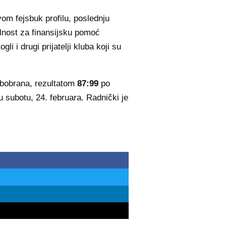
om fejsbuk profilu, poslednju
valnost za finansijsku pomoć
 i drugi prijatelji kluba koji su
rbobrana, rezultatom
87:99
po
 subotu, 24. februara. Radnički je