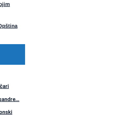
ojim
Opština
čari
ksandre…
ionski