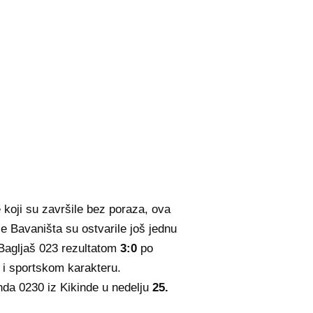
koji su završile bez poraza, ova
e Bavaništa su ostvarile još jednu
 Bagljaš 023 rezultatom
3:0
po
 i sportskom karakteru.
nda 0230 iz Kikinde u nedelju
25.