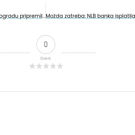
Turistička organizacija za sajam u Beogradu pripremila „Kovinsku regatu“
0
Oceni