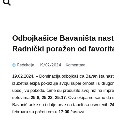
Odbojkašice Bavaništa nast
Radnički poražen od favorit
Redakcija
19/02/2024
Komentara
19.02.2024. – Dominacija odbojkašica Bavaništa nast
izuzetna ekipa pokazuje svoju superiornost i u drugo
ubedljivu pobedu, čime su produžile svoj niz na impr
setovima
25:8, 25:22, 25:17.
Ova ekipa ne samo da se
Bavaništanke su i dalje prve na tabeli sa osvojenih
2
februara sa početkom u
17:00
časova.