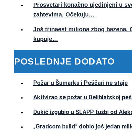
Prosvetari konačno ujedinjeni u sv
zahtevima. Očekuju…
Još trinaest miliona zbog bazena. 
kupuje…
POSLEDNJE DODATO
Požar u Šumarku i Peščari ne staje
Aktivirao se požar u Deliblatskoj peš
Dukić izgubio u SLAPP tužbi od Ale
„Gradcom build“ dobio još jedan mil