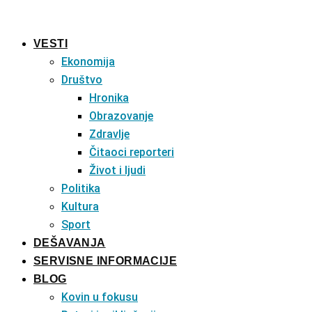
Pređi
na
VESTI
sadržaj
Ekonomija
Društvo
Hronika
Obrazovanje
Zdravlje
Čitaoci reporteri
Život i ljudi
Politika
Kultura
Sport
DEŠAVANJA
SERVISNE INFORMACIJE
BLOG
Kovin u fokusu