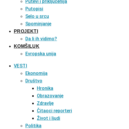
Putevi i priključenija
Putopisi
Selo u srcu
Spominjanje
PROJEKTI
Da li ih vidimo?
KOMŠILUK
Evropska unija
VESTI
Ekonomija
Društvo
Hronika
Obrazovanje
Zdravlje
Čitaoci reporteri
Život i ljudi
Politika