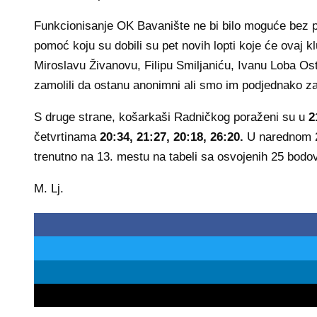
Funkcionisanje OK Bavanište ne bi bilo moguće bez po
pomoć koju su dobili su pet novih lopti koje će ovaj k
Miroslavu Živanovu, Filipu Smiljaniću, Ivanu Loba Osto
zamolili da ostanu anonimni ali smo im podjednako zah
S druge strane, košarkaši Radničkog poraženi su u
2
četvrtinama
20:34, 21:27, 20:18, 26:20.
U narednom 2
trenutno na 13. mestu na tabeli sa osvojenih 25 bodo
M. Lj.