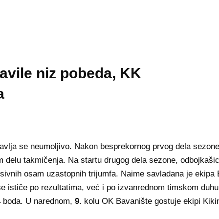
avile niz pobeda, KK
a
avlja se neumoljivo. Nakon besprekornog prvog dela sezone 
m delu takmičenja. Na startu drugog dela sezone, odbojkašic
esivnih osam uzastopnih trijumfa. Naime savladana je ekipa
 ističe po rezultatima, već i po izvanrednom timskom duhu
4
boda. U narednom,
9
. kolu OK Bavanište gostuje ekipi Kiki