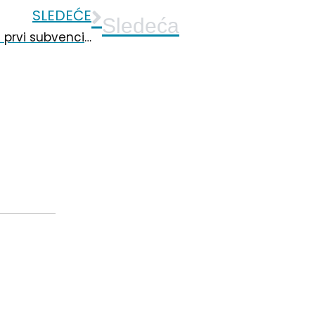
SLEDEĆE
Sledeća
Možda zatreba: NLB banka isplatila prvi subvencionisani kredit za poljoprivrednike. U Smederevu otvoren Job Info Centar