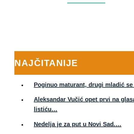
NAJČITANIJE
Poginuo maturant, drugi mladić se
Aleksandar Vučić opet prvi na gla
listiću…
Nedelja je za put u Novi Sad.…