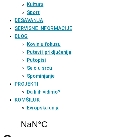
Kultura
Sport
DEŠAVANJA
SERVISNE INFORMACIJE
BLOG
Kovin u fokusu
Putevi i priključenija
Putopisi
Selo u srcu
Spominjanje
PROJEKTI
Da li ih vidimo?
KOMŠILUK
Evropska unija