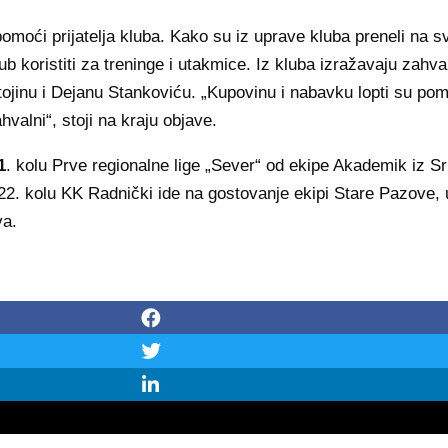
moći prijatelja kluba. Kako su iz uprave kluba preneli na sv
lub koristiti za treninge i utakmice. Iz kluba izražavaju zah
jinu i Dejanu Stankoviću. „Kupovinu i nabavku lopti su pomogli
valni“, stoji na kraju objave.
1
. kolu Prve regionalne lige „Sever“ od ekipe Akademik iz S
2. kolu KK Radnički ide na gostovanje ekipi Stare Pazove, u
va.