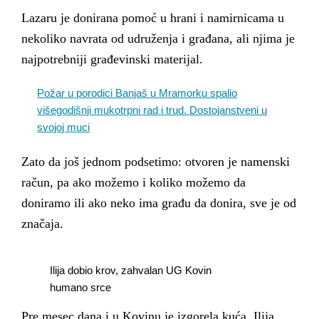
Lazaru je donirana pomoć u hrani i namirnicama u
nekoliko navrata od udruženja i građana, ali njima je
najpotrebniji građevinski materijal.
Požar u porodici Banjaš u Mramorku spalio
višegodišnji mukotrpni rad i trud. Dostojanstveni u
svojoj muci
Zato da još jednom podsetimo: otvoren je namenski
račun, pa ako možemo i koliko možemo da
doniramo ili ako neko ima građu da donira, sve je od
značaja.
Ilija dobio krov, zahvalan UG Kovin
humano srce
Pre mesec dana i u Kovinu je izgorela kuća. Ilija