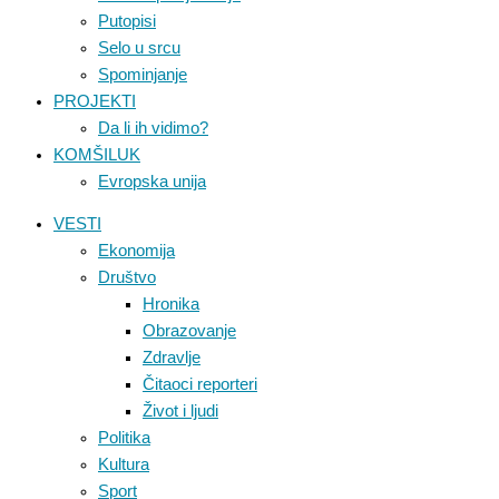
Putopisi
Selo u srcu
Spominjanje
PROJEKTI
Da li ih vidimo?
KOMŠILUK
Evropska unija
VESTI
Ekonomija
Društvo
Hronika
Obrazovanje
Zdravlje
Čitaoci reporteri
Život i ljudi
Politika
Kultura
Sport