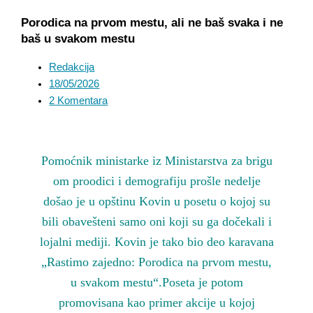
Porodica na prvom mestu, ali ne baš svaka i ne
baš u svakom mestu
Redakcija
18/05/2026
2 Komentara
Pomoćnik ministarke iz Ministarstva za brigu
om proodici i demografiju prošle nedelje
došao je u opštinu Kovin u posetu o kojoj su
bili obavešteni samo oni koji su ga dočekali i
lojalni mediji. Kovin je tako bio deo karavana
„Rastimo zajedno: Porodica na prvom mestu,
u svakom mestu“.Poseta je potom
promovisana kao primer akcije u kojoj