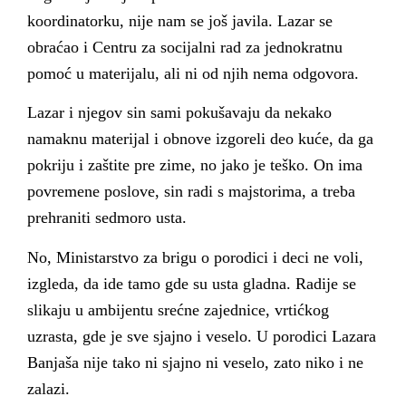
koordinatorku, nije nam se još javila. Lazar se
obraćao i Centru za socijalni rad za jednokratnu
pomoć u materijalu, ali ni od njih nema odgovora.
Lazar i njegov sin sami pokušavaju da nekako
namaknu materijal i obnove izgoreli deo kuće, da ga
pokriju i zaštite pre zime, no jako je teško. On ima
povremene poslove, sin radi s majstorima, a treba
prehraniti sedmoro usta.
No, Ministarstvo za brigu o porodici i deci ne voli,
izgleda, da ide tamo gde su usta gladna. Radije se
slikaju u ambijentu srećne zajednice, vrtićkog
uzrasta, gde je sve sjajno i veselo. U porodici Lazara
Banjaša nije tako ni sjajno ni veselo, zato niko i ne
zalazi.