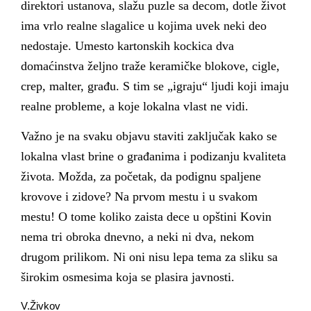
direktori ustanova, slažu puzle sa decom, dotle život
ima vrlo realne slagalice u kojima uvek neki deo
nedostaje. Umesto kartonskih kockica dva
domaćinstva željno traže keramičke blokove, cigle,
crep, malter, građu. S tim se „igraju“ ljudi koji imaju
realne probleme, a koje lokalna vlast ne vidi.
Važno je na svaku objavu staviti zaključak kako se
lokalna vlast brine o građanima i podizanju kvaliteta
života. Možda, za početak, da podignu spaljene
krovove i zidove? Na prvom mestu i u svakom
mestu! O tome koliko zaista dece u opštini Kovin
nema tri obroka dnevno, a neki ni dva, nekom
drugom prilikom. Ni oni nisu lepa tema za sliku sa
širokim osmesima koja se plasira javnosti.
V.Živkov