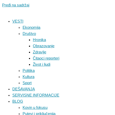
Pređi na sadržaj
VESTI
Ekonomija
Društvo
Hronika
Obrazovanje
Zdravlje
Čitaoci reporteri
Život i ljudi
Politika
Kultura
Sport
DEŠAVANJA
SERVISNE INFORMACIJE
BLOG
Kovin u fokusu
Putevi i priključenija