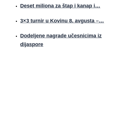
Deset miliona za štap i kanap i…
3×3 turnir u Kovinu 8. avgusta –…
Dodeljene nagrade učesnicima iz
dijaspore