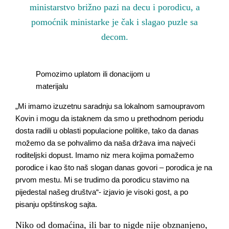
ministarstvo brižno pazi na decu i porodicu, a
pomoćnik ministarke je čak i slagao puzle sa
decom.
Pomozimo uplatom ili donacijom u
materijalu
„Mi imamo izuzetnu saradnju sa lokalnom samoupravom
Kovin i mogu da istaknem da smo u prethodnom periodu
dosta radili u oblasti populacione politike, tako da danas
možemo da se pohvalimo da naša država ima najveći
roditeljski dopust. Imamo niz mera kojima pomažemo
porodice i kao što naš slogan danas govori – porodica je na
prvom mestu. Mi se trudimo da porodicu stavimo na
pijedestal našeg društva“- izjavio je visoki gost, a po
pisanju opštinskog sajta.
Niko od domaćina, ili bar to nigde nije obznanjeno,