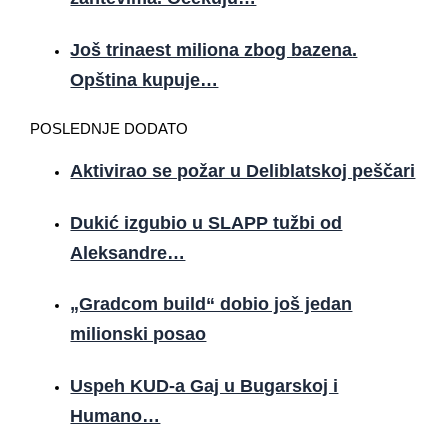
Još trinaest miliona zbog bazena.
Opština kupuje…
POSLEDNJE DODATO
Aktivirao se požar u Deliblatskoj peščari
Dukić izgubio u SLAPP tužbi od
Aleksandre…
„Gradcom build“ dobio još jedan
milionski posao
Uspeh KUD-a Gaj u Bugarskoj i
Humano…