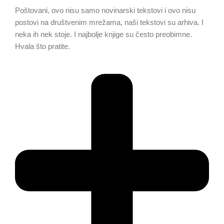
Poštovani, ovo nisu samo novinarski tekstovi i ovo nisu
postovi na društvenim mrežama, naši tekstovi su arhiva. I
neka ih nek stoje. I najbolje knjige su često preobimne.
Hvala što pratite.