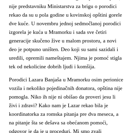
nije predstavniku Ministarstva za brigu o porodici
rekao da su u pola godine u kovinskoj opštini gorele
dve kuće. U novembru jednoj sedmočlanoj porodici
izgorela je kuća u Mramorku i sada sve četiri
generacije skučeno žive u malom prostoru, a novi
deo je potpuno uništen. Deo koji su sami sazidali i
uredili, opremili nameštajem. Njima je pomoć stigla
tek od nekolicine dobrih ljudi i komšija.
Porodici Lazara Banjaša u Mramorku osim perionice
vozila i nekoliko pojedinačnih donatora, opština nije
pomogla. Niko ih nije ni obišao da proveri jesu li
živi i zdravi? Kako nam je Lazar rekao bila je
koordinatorka za romska pitanja pre dva meseca, a
na pitanje šta se dešava sa obećanom pomoći,
odgovor je da je u proceduri. Mi smo zvali