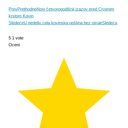
Prev
Prethodne
Novi četvorogodišnji izazov pred Crvenim
krstom Kovin
Sledeće
U nedelju cela kovinska opština bez struje
Sledeća
5
1
vote
Oceni