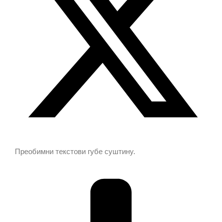
Преобимни текстови губе суштину.