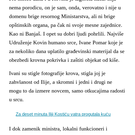
nema porodicu, on je sam, onda, verovatno i nije u
domenu brige resornog Ministarstva, ali ni brige
opštinskih organa, pa čak ni svoje mesne zajednice.
Kao ni Banjaš. I opet su dobri ljudi pohrlili. Najviše
Udruženje Kovin humano srce, Ivane Pomar koje je
za nekoliko dana uplatilo građevinski materijal da se
obezbedi krovna pokrivka i zaštiti objekat od kiše.
Ivani su stigle fotografije krova, stigla joj je
zahvlanost od Ilije, a skromni i jedni i drugi ne
mogu to da izmere novcem, samo otkucajima radosti
u srcu.
Za deset minuta Iliji Kostiću vatra progutala kuću
I dok zamenik ministra, lokalni funkcioneri i