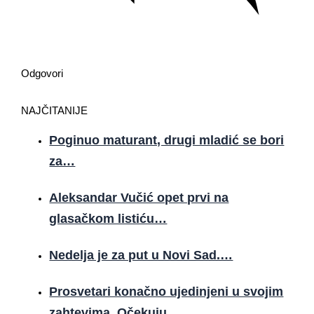
Odgovori
NAJČITANIJE
Poginuo maturant, drugi mladić se bori
za…
Aleksandar Vučić opet prvi na
glasačkom listiću…
Nedelja je za put u Novi Sad.…
Prosvetari konačno ujedinjeni u svojim
zahtevima. Očekuju…