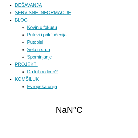
DEŠAVANJA
SERVISNE INFORMACIJE
BLOG
Kovin u fokusu
Putevi i priključenija
Putopisi
Selo u srcu
Spominjanje
PROJEKTI
Da li ih vidimo?
KOMŠILUK
Evropska unija