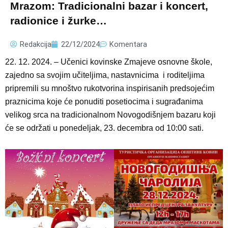
Mrazom: Tradicionalni bazar i koncert,
radionice i žurke…
Redakcija
22/12/2024
Komentara
22. 12. 2024. – Učenici kovinske Zmajeve osnovne škole,
zajedno sa svojim učiteljima, nastavnicima i roditeljima
pripremili su mnoštvo rukotvorina inspirisanih predsojećim
praznicima koje će ponuditi posetiocima i sugrađanima
velikog srca na tradicionalnom Novogodišnjem bazaru koji
će se održati u ponedeljak, 23. decembra od 10:00 sati.