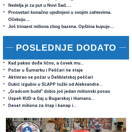
Nedelja je za put u Novi Sad.…
Prosvetari konačno ujedinjeni u svojim zahtevima.
Očekuju…
Još trinaest miliona zbog bazena. Opština kupuje…
POSLEDNJE DODATO
Kad pakao dođe lično, a čovek mu…
Požar u Šumarku i Peščari ne staje
Aktivirao se požar u Deliblatskoj peščari
Dukić izgubio u SLAPP tužbi od Aleksandre…
„Gradcom build“ dobio još jedan milionski posao
Uspeh KUD-a Gaj u Bugarskoj i Humano…
Deset miliona za štap i kanap i…