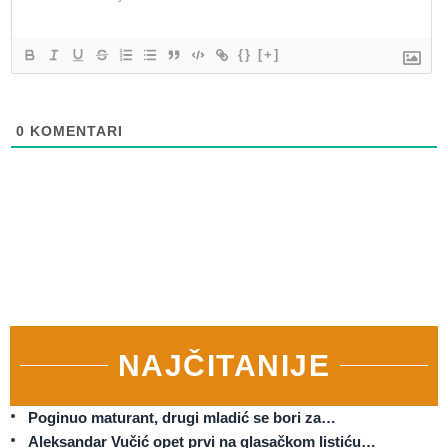
{}
[+]
0
KOMENTARI
NAJČITANIJE
Poginuo maturant, drugi mladić se bori za…
Aleksandar Vučić opet prvi na glasačkom listiću…