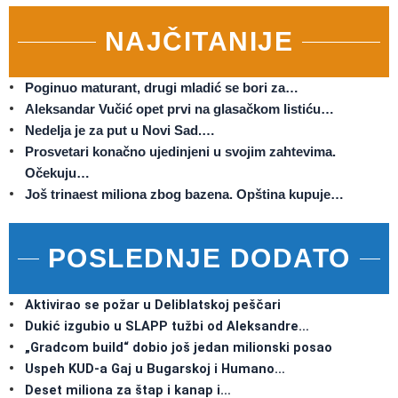
NAJČITANIJE
Poginuo maturant, drugi mladić se bori za…
Aleksandar Vučić opet prvi na glasačkom listiću…
Nedelja je za put u Novi Sad.…
Prosvetari konačno ujedinjeni u svojim zahtevima.
Očekuju…
Još trinaest miliona zbog bazena. Opština kupuje…
POSLEDNJE DODATO
Aktivirao se požar u Deliblatskoj peščari
Dukić izgubio u SLAPP tužbi od Aleksandre…
„Gradcom build“ dobio još jedan milionski posao
Uspeh KUD-a Gaj u Bugarskoj i Humano…
Deset miliona za štap i kanap i…