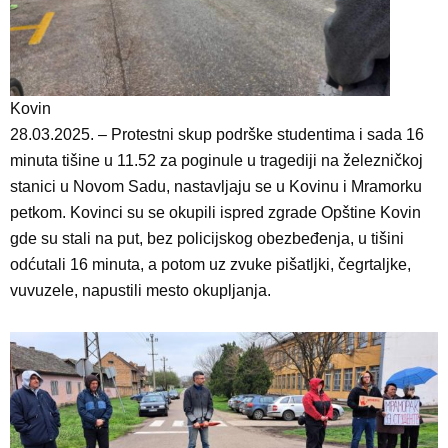
Kovin
28.03.2025. – Protestni skup podrške studentima i sada 16
minuta tišine u 11.52 za poginule u tragediji na železničkoj
stanici u Novom Sadu, nastavljaju se u Kovinu i Mramorku
petkom. Kovinci su se okupili ispred zgrade Opštine Kovin
gde su stali na put, bez policijskog obezbeđenja, u tišini
odćutali 16 minuta, a potom uz zvuke pišatljki, čegrtaljke,
vuvuzele, napustili mesto okupljanja.