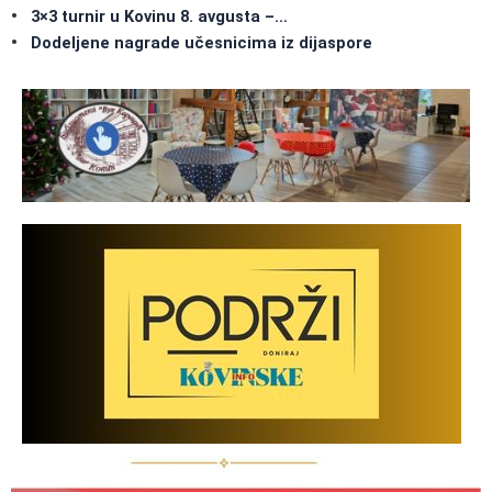
3×3 turnir u Kovinu 8. avgusta –…
Dodeljene nagrade učesnicima iz dijaspore