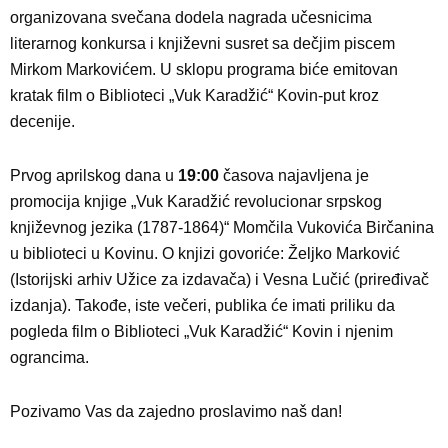
organizovana svečana dodela nagrada učesnicima
literarnog konkursa i književni susret sa dečjim piscem
Mirkom Markovićem. U sklopu programa biće emitovan
kratak film o Biblioteci „Vuk Karadžić“ Kovin-put kroz
decenije.
Prvog aprilskog dana u
19:00
časova najavljena je
promocija knjige „Vuk Karadžić revolucionar srpskog
književnog jezika (1787-1864)“ Momčila Vukovića Birčanina
u biblioteci u Kovinu. O knjizi govoriće: Željko Marković
(Istorijski arhiv Užice za izdavača) i Vesna Lučić (priređivač
izdanja). Takođe, iste večeri, publika će imati priliku da
pogleda film o Biblioteci „Vuk Karadžić“ Kovin i njenim
ograncima.
Pozivamo Vas da zajedno proslavimo naš dan!