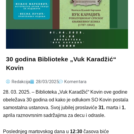
30 godina Biblioteke „Vuk Karadžić“
Kovin
Redakcija
28/03/2025
Komentara
28. 03. 2025. – Biblioteka „Vuk Karadžić“ Kovin ove godine
obeležava 30 godina od kako je odlukom SO Kovin postala
samostalna ustanova. Svoj jubilej proslaviće
31.
marta i
1.
aprila raznovrsnim sadržajima za decu i odrasle.
Poslednjeg martovskog dana u
12:30
časova biće