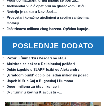
Poginuo maturant, drugi mladić se bori za…
Aleksandar Vučić opet prvi na glasačkom listiću…
Nedelja je za put u Novi Sad.…
Prosvetari konačno ujedinjeni u svojim zahtevima.
Očekuju…
Još trinaest miliona zbog bazena. Opština kupuje…
POSLEDNJE DODATO
Požar u Šumarku i Peščari ne staje
Aktivirao se požar u Deliblatskoj peščari
Dukić izgubio u SLAPP tužbi od Aleksandre…
„Gradcom build“ dobio još jedan milionski posao
Uspeh KUD-a Gaj u Bugarskoj i Humano…
Deset miliona za štap i kanap i…
3×3 turnir u Kovinu 8. avgusta –…