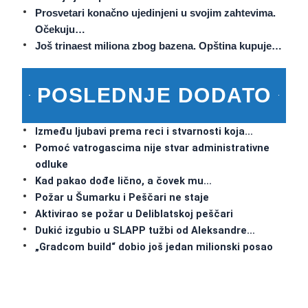
Prosvetari konačno ujedinjeni u svojim zahtevima.
Očekuju…
Još trinaest miliona zbog bazena. Opština kupuje…
POSLEDNJE DODATO
Između ljubavi prema reci i stvarnosti koja…
Pomoć vatrogascima nije stvar administrativne
odluke
Kad pakao dođe lično, a čovek mu…
Požar u Šumarku i Peščari ne staje
Aktivirao se požar u Deliblatskoj peščari
Dukić izgubio u SLAPP tužbi od Aleksandre…
„Gradcom build“ dobio još jedan milionski posao