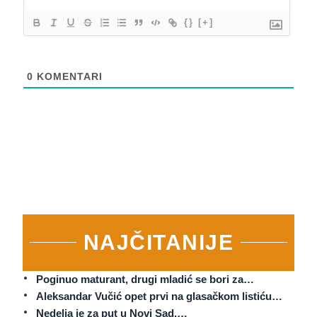
{}
[+]
0
KOMENTARI
NAJČITANIJE
Poginuo maturant, drugi mladić se bori za…
Aleksandar Vučić opet prvi na glasačkom listiću…
Nedelja je za put u Novi Sad.…