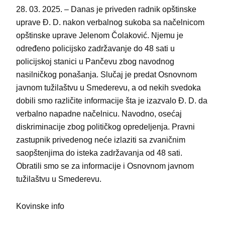
28. 03. 2025. – Danas je priveden radnik opštinske
uprave Đ. D. nakon verbalnog sukoba sa načelnicom
opštinske uprave Jelenom Čolaković. Njemu je
određeno policijsko zadržavanje do 48 sati u
policijskoj stanici u Pančevu zbog navodnog
nasilničkog ponašanja. Slučaj je predat Osnovnom
javnom tužilaštvu u Smederevu, a od nekih svedoka
dobili smo različite informacije šta je izazvalo Đ. D. da
verbalno napadne načelnicu. Navodno, osećaj
diskriminacije zbog političkog opredeljenja. Pravni
zastupnik privedenog neće izlaziti sa zvaničnim
saopštenjima do isteka zadržavanja od 48 sati.
Obratili smo se za informacije i Osnovnom javnom
tužilaštvu u Smederevu.
Kovinske info