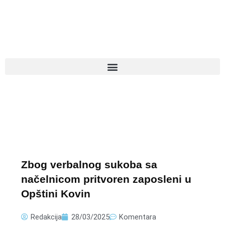
Pređi
na
sadržaj
Zbog verbalnog sukoba sa
načelnicom pritvoren zaposleni u
Opštini Kovin
Redakcija
28/03/2025
Komentara