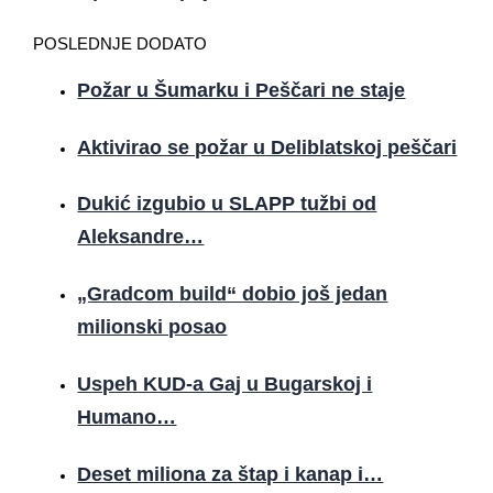
POSLEDNJE DODATO
Požar u Šumarku i Peščari ne staje
Aktivirao se požar u Deliblatskoj peščari
Dukić izgubio u SLAPP tužbi od
Aleksandre…
„Gradcom build“ dobio još jedan
milionski posao
Uspeh KUD-a Gaj u Bugarskoj i
Humano…
Deset miliona za štap i kanap i…