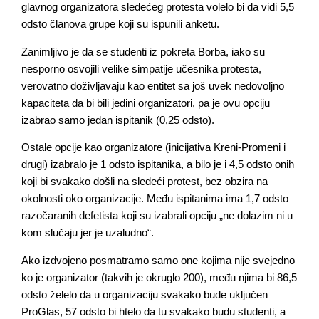
glavnog organizatora sledećeg protesta volelo bi da vidi 5,5
odsto članova grupe koji su ispunili anketu.
Zanimljivo je da se studenti iz pokreta Borba, iako su
nesporno osvojili velike simpatije učesnika protesta,
verovatno doživljavaju kao entitet sa još uvek nedovoljno
kapaciteta da bi bili jedini organizatori, pa je ovu opciju
izabrao samo jedan ispitanik (0,25 odsto).
Ostale opcije kao organizatore (inicijativa Kreni-Promeni i
drugi) izabralo je 1 odsto ispitanika, a bilo je i 4,5 odsto onih
koji bi svakako došli na sledeći protest, bez obzira na
okolnosti oko organizacije. Među ispitanima ima 1,7 odsto
razočaranih defetista koji su izabrali opciju „ne dolazim ni u
kom slučaju jer je uzaludno“.
Ako izdvojeno posmatramo samo one kojima nije svejedno
ko je organizator (takvih je okruglo 200), među njima bi 86,5
odsto želelo da u organizaciju svakako bude uključen
ProGlas, 57 odsto bi htelo da tu svakako budu studenti, a