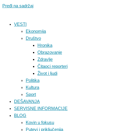
Pređi na sadržaj
VESTI
Ekonomija
Društvo
Hronika
Obrazovanje
Zdravlje
Čitaoci reporteri
Život i ljudi
Politika
Kultura
Sport
DEŠAVANJA
SERVISNE INFORMACIJE
BLOG
Kovin u fokusu
Putevi i priključenija