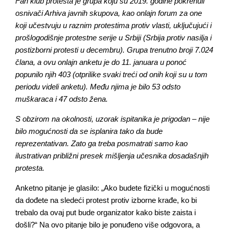
Fan klub protesta je grupa koju su 2019. godine pokrenuli
osnivači Arhiva javnih skupova, kao onlajn forum za one
koji učestvuju u raznim protestima protiv vlasti, uključujući i
prošlogodišnje protestne serije u Srbiji (Srbija protiv nasilja i
postizborni protesti u decembru). Grupa trenutno broji 7.024
člana, a ovu onlajn anketu je do 11. januara u ponoć
popunilo njih 403 (otprilike svaki treći od onih koji su u tom
periodu videli anketu). Među njima je bilo 53 odsto
muškaraca i 47 odsto žena.
S obzirom na okolnosti, uzorak ispitanika je prigodan – nije
bilo mogućnosti da se isplanira tako da bude
reprezentativan. Zato ga treba posmatrati samo kao
ilustrativan približni presek mišljenja učesnika dosadašnjih
protesta.
Anketno pitanje je glasilo: „Ako budete fizički u mogućnosti
da dođete na sledeći protest protiv izborne krađe, ko bi
trebalo da ovaj put bude organizator kako biste zaista i
došli?“ Na ovo pitanje bilo je ponuđeno više odgovora, a