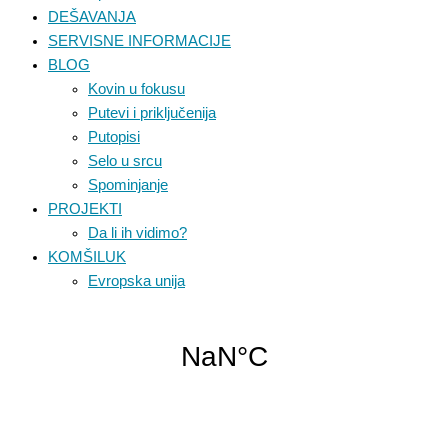
DEŠAVANJA
SERVISNE INFORMACIJE
BLOG
Kovin u fokusu
Putevi i priključenija
Putopisi
Selo u srcu
Spominjanje
PROJEKTI
Da li ih vidimo?
KOMŠILUK
Evropska unija