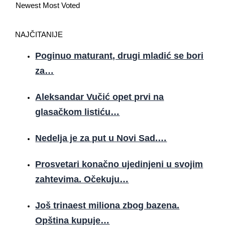
Newest
Most Voted
NAJČITANIJE
Poginuo maturant, drugi mladić se bori
za…
Aleksandar Vučić opet prvi na
glasačkom listiću…
Nedelja je za put u Novi Sad.…
Prosvetari konačno ujedinjeni u svojim
zahtevima. Očekuju…
Još trinaest miliona zbog bazena.
Opština kupuje…