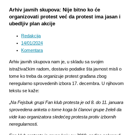
Arhiv javnih skupova: Nije bitno ko će
organizovati protest već da protest ima jasan i
ubedljiv plan akcije
Redakcija
14/01/2024
Komentara
Arhiv javnih skupova nam je, u skladu sa svojim
istraživačkim radom, dostavio podatke šta javnost misli o
tome ko treba da organizuje protest građana zbog
neregularno sprovedenih izbora 17. decembra. U njihovom
tekstu se kaže:
„
Na Fejsbuk grupi Fan klub protesta je od 8. do 11. januara
sprovedena anketa o tome koga bi članovi grupe želeli da
vide kao organizatora sledećeg protesta protiv izbornih
neregularnosti.