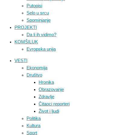
Putopisi
Selo u srcu
Spominjanje
PROJEKTI
Da li ih vidimo?
KOMŠILUK
Evropska unija
VESTI
Ekonomija
Društvo
Hronika
Obrazovanje
Zdravlje
Čitaoci reporteri
Život i ljudi
Politika
Kultura
Sport