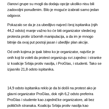
članovi grupe su mogli da dodaju opcije ukoliko nisu bili
zadovoljni ponuđenim. Bilo je moguće izabrati samo jedan
odgovor.
Pokazalo se da je za ubedljivo najveći broj ispitanika (njih
44,2 odsto) manje važno ko će biti organizator sledećeg
protesta protiv izbornih manipulacija, a da im je mnogo
bitnije da ovaj put postoji jasan i ubedljiv plan akcije.
Od onih kojima je ipak bitno ko je organizator, najviše je
onih koji bi voleli da protest organizuju svi zajedno: i stranke
iz koalicije Srbija protiv nasilja, i ProGlas, i studenti. Tako se
izjasnilo 21,8 odsto ispitanika.
14,9 odsto ispitanika reklo je da bi došli na protest ako je
glavni organizator ProGlas, dok njih 6,2 odsto preferira
ProGlas i studente kao zajedničke organizatore, ali bez
političkih stranaka. Koaliciju Srbija protiv nasilja kao