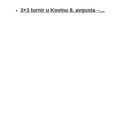
3×3 turnir u Kovinu 8. avgusta –…