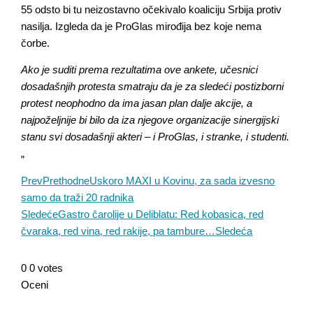
55 odsto bi tu neizostavno očekivalo koaliciju Srbija protiv
nasilja. Izgleda da je ProGlas mirođija bez koje nema
čorbe.
Ako je suditi prema rezultatima ove ankete, učesnici
dosadašnjih protesta smatraju da je za sledeći postizborni
protest neophodno da ima jasan plan dalje akcije, a
najpoželjnije bi bilo da iza njegove organizacije sinergijski
stanu svi dosadašnji akteri – i ProGlas, i stranke, i studenti.
„
Prev
Prethodne
Uskoro MAXI u Kovinu, za sada izvesno
samo da traži 20 radnika
Sledeće
Gastro čarolije u Deliblatu: Red kobasica, red
čvaraka, red vina, red rakije, pa tambure…
Sledeća
0
0
votes
Oceni