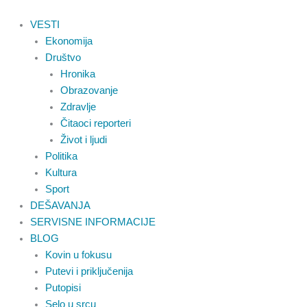
Pređi
na
VESTI
sadržaj
Ekonomija
Društvo
Hronika
Obrazovanje
Zdravlje
Čitaoci reporteri
Život i ljudi
Politika
Kultura
Sport
DEŠAVANJA
SERVISNE INFORMACIJE
BLOG
Kovin u fokusu
Putevi i priključenija
Putopisi
Selo u srcu