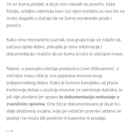
će se šuma prodati, a da je novi vlasnik ne poseče,
kaže
Marija, ozbiljno zabrinuta kao i svi njeni meštani za ono što se
može dogoditi u slučaju da se šuma nezakonito proda i
poseče.
Kako smo nezvanično saznali, ova grupa koja se zalaže da
sačuva opšte dobro, prikupila je nove informacije i
dokumentaciju i tražiće da se šuma izvuče iz stečajne mase.
Naime, u postupku stečaja preduzeća
Lune Milovanović,
u
stečajnu masu ušla je sva popisana imovina ovog
poljoprivrednog dobra. Kako je šumski kompleks od prava
korišćenja došao u poziciju imovine za namirenje dužnika, to
još nije utvrđeno jer upravo
ta dokumentacija nedostaje u
zvaničnim spisima.
Ono što je dokumentovano je da je to i
dalje društvena svojina, koja po važećim pravnim aktima ne
postoji i ne može biti predmet ni kupovine ni prodaje.