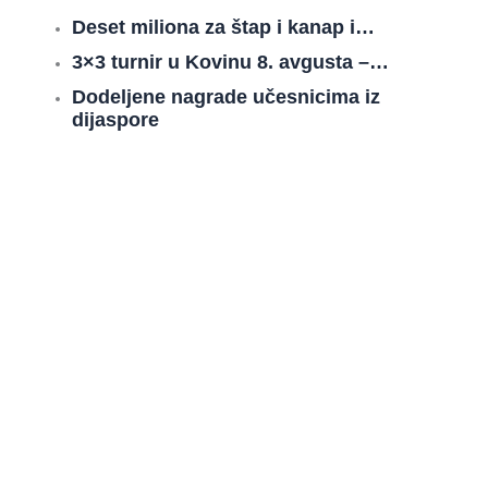
Deset miliona za štap i kanap i…
3×3 turnir u Kovinu 8. avgusta –…
Dodeljene nagrade učesnicima iz
dijaspore