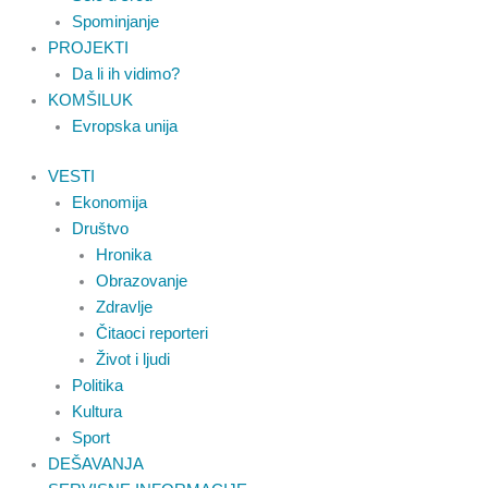
Spominjanje
PROJEKTI
Da li ih vidimo?
KOMŠILUK
Evropska unija
VESTI
Ekonomija
Društvo
Hronika
Obrazovanje
Zdravlje
Čitaoci reporteri
Život i ljudi
Politika
Kultura
Sport
DEŠAVANJA