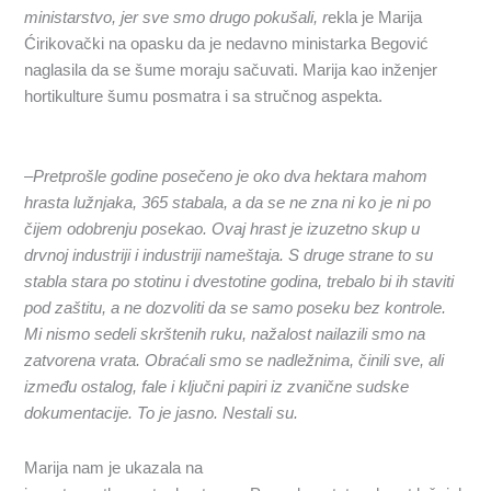
ministarstvo,
jer sve smo drugo pokušali, r
ekla je Marija
Ćirikovački na opasku da je nedavno ministarka Begović
naglasila da se šume moraju sačuvati. Marija kao inženjer
hortikulture šumu posmatra i sa stručnog aspekta.
–
P
retprošle godine posečeno
je
oko
dva
he
k
tara mahom
hrasta lužnjaka,
365 stabala, a da se ne zna ni ko je ni po
čijem odobrenju posekao. Ovaj hrast
je
izuzetno skup u
drvnoj industriji i indust
riji
nameštaja. S druge strane to su
stabla stara po s
totinu
i dvestotine godina, trebalo bi ih staviti
pod zaštitu, a ne dozvoliti da se samo pose
ku
bez kontrole.
Mi
nismo sedeli skrštenih ruku,
nažalost nailazili smo na
zatvorena vrata. O
b
raćali smo se nadležnima, činili sve,
ali
između ostalog,
fale
i ključni
papiri
iz zvanične sudske
dokumentacije
. To je jasno.
Nestali su.
Marija nam je ukazala na