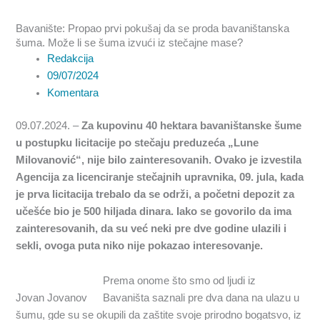
Bavanište: Propao prvi pokušaj da se proda bavaništanska
šuma. Može li se šuma izvući iz stečajne mase?
Redakcija
09/07/2024
Komentara
09.07.2024. –
Za kupovinu 40 hektara bavaništanske šume
u postupku licitacije po stečaju preduzeća „Lune
Milovanović“, nije bilo zainteresovanih. Ovako je izvestila
Agencija za licenciranje stečajnih upravnika, 09. jula, kada
je prva licitacija trebalo da se održi, a početni depozit za
učešće bio je 500 hiljada dinara. Iako se govorilo da ima
zainteresovanih, da su već neki pre dve godine ulazili i
sekli, ovoga puta niko nije pokazao interesovanje.
Prema onome što smo od ljudi iz
Jovan Jovanov
Bavaništa saznali pre dva dana na ulazu u
šumu, gde su se okupili da zaštite svoje prirodno bogatsvo, iz