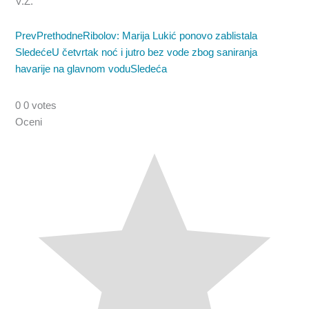
V.Ž.
Prev
Prethodne
Ribolov: Marija Lukić ponovo zablistala
Sledeće
U četvrtak noć i jutro bez vode zbog saniranja
havarije na glavnom vodu
Sledeća
0
0
votes
Oceni