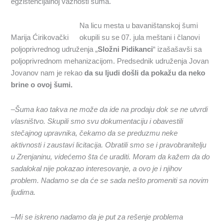
egzistencijalnoj važnosti šuma.
Na licu mesta u bavaništanskoj šumi
Marija Ćirikovački
okupili su se 07. jula meštani i članovi
poljoprivrednog udruženja „
Složni Pidikanci
“ izašašavši sa
poljoprivrednom mehanizacijom. Predsednik udruženja Jovan
Jovanov nam je rekao
da su ljudi došli da pokažu da neko
brine o ovoj šumi.
–
Šuma kao takva ne može da ide na prodaju dok se ne utvrdi
vlasništvo. Skupili smo svu dokumentaciju i obavestili
stečajnog upravnika, čekamo da se preduzmu neke
aktivnosti i zaustavi licitacija.
Obratili smo se i pr
a
vobranitelju
u Zrenjaninu, videćemo šta će uraditi. Moram da kažem da do
sada
l
okal
nije
pokazao interesovanje,
a
ovo je i njihov
problem. Nadamo se da će se sada nešto promeniti
sa novim
ljudima.
–
Mi se iskreno nadamo da je put za rešenje problema