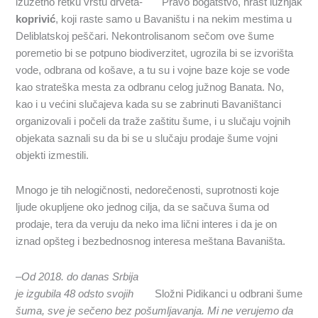
izuzetno retku vrstu drveta-
Pravo bogatstvo, hrast lužnjak
koprivić
, koji raste samo u Bavaništu i na nekim mestima u
Deliblatskoj peščari. Nekontrolisanom sečom ove šume
poremetio bi se potpuno biodiverzitet, ugrozila bi se izvorišta
vode, odbrana od košave, a tu su i vojne baze koje se vode
kao strateška mesta za odbranu celog južnog Banata. No,
kao i u većini slučajeva kada su se zabrinuti Bavaništanci
organizovali i počeli da traže zaštitu šume, i u slučaju vojnih
objekata saznali su da bi se u slučaju prodaje šume vojni
objekti izmestili.
Mnogo je tih nelogičnosti, nedorečenosti, suprotnosti koje
ljude okupljene oko jednog cilja, da se sačuva šuma od
prodaje, tera da veruju da neko ima lični interes i da je on
iznad opšteg i bezbednosnog interesa meštana Bavaništa.
–
Od 2018. do danas
S
rbija
je izgub
i
la 4
8
odsto svojih
Složni Pidikanci u odbrani šume
šuma, sve je sečeno bez pošumljavanja. Mi ne verujemo da