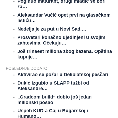
Poginuo maturant, drugi mladić se bori
za…
Aleksandar Vučić opet prvi na glasačkom
listiću…
Nedelja je za put u Novi Sad.…
Prosvetari konačno ujedinjeni u svojim
zahtevima. Očekuju…
Još trinaest miliona zbog bazena. Opština
kupuje…
POSLEDNJE DODATO
Aktivirao se požar u Deliblatskoj peščari
Dukić izgubio u SLAPP tužbi od
Aleksandre…
„Gradcom build“ dobio još jedan
milionski posao
Uspeh KUD-a Gaj u Bugarskoj i
Humano…