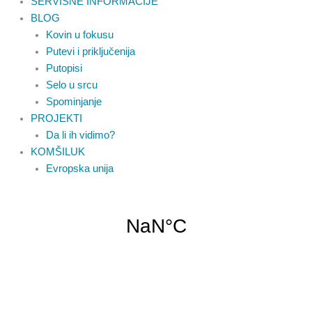
SERVISNE INFORMACIJE
BLOG
Kovin u fokusu
Putevi i priključenija
Putopisi
Selo u srcu
Spominjanje
PROJEKTI
Da li ih vidimo?
KOMŠILUK
Evropska unija