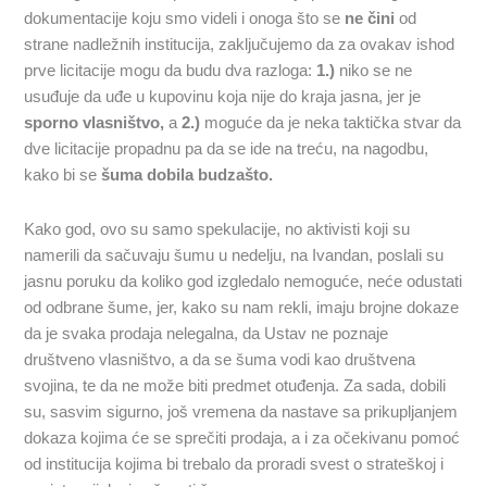
dokumentacije koju smo videli i onoga što se
ne čini
od
strane nadležnih institucija, zaključujemo da za ovakav ishod
prve licitacije mogu da budu dva razloga:
1.)
niko se ne
usuđuje da uđe u kupovinu koja nije do kraja jasna, jer je
sporno vlasništvo,
a
2.)
moguće da je neka taktička stvar da
dve licitacije propadnu pa da se ide na treću, na nagodbu,
kako bi se
šuma dobila budzašto.
Kako god, ovo su samo spekulacije, no aktivisti koji su
namerili da sačuvaju šumu u nedelju, na Ivandan, poslali su
jasnu poruku da koliko god izgledalo nemoguće, neće odustati
od odbrane šume, jer, kako su nam rekli, imaju brojne dokaze
da je svaka prodaja nelegalna, da Ustav ne poznaje
društveno vlasništvo, a da se šuma vodi kao društvena
svojina, te da ne može biti predmet otuđenja. Za sada, dobili
su, sasvim sigurno, još vremena da nastave sa prikupljanjem
dokaza kojima će se sprečiti prodaja, a i za očekivanu pomoć
od institucija kojima bi trebalo da proradi svest o strateškoj i