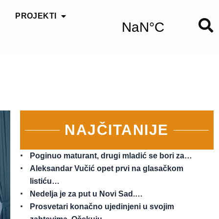
PROJEKTI
NAJČITANIJE
Poginuo maturant, drugi mladić se bori za…
Aleksandar Vučić opet prvi na glasačkom
listiću…
Nedelja je za put u Novi Sad.…
Prosvetari konačno ujedinjeni u svojim