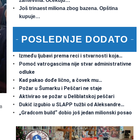
zahtevima. Očekuju…
Još trinaest miliona zbog bazena. Opština
kupuje…
POSLEDNJE DODATO
Između ljubavi prema reci i stvarnosti koja…
Pomoć vatrogascima nije stvar administrativne
odluke
Kad pakao dođe lično, a čovek mu…
Požar u Šumarku i Peščari ne staje
Aktivirao se požar u Deliblatskoj peščari
Dukić izgubio u SLAPP tužbi od Aleksandre…
a
„Gradcom build“ dobio još jedan milionski posao