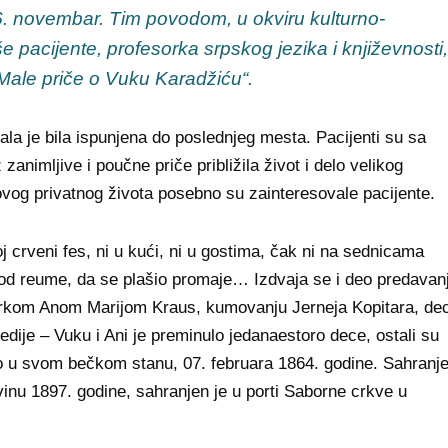
6. novembar. Tim povodom, u okviru kulturno-
e pacijente, profesorka srpskog jezika i književnosti,
Male priče o Vuku Karadžiću“.
ala je bila ispunjena do poslednjeg mesta. Pacijenti su sa
 zanimljive i poučne priče približila život i delo velikog
govog privatnog života posebno su zainteresovale pacijente.
oj crveni fes, ni u kući, ni u gostima, čak ni na sednicama
o od reume, da se plašio promaje… Izdvaja se i deo predavan
rkom Anom Marijom Kraus, kumovanju Jerneja Kopitara, dec
gedije – Vuku i Ani je preminulo jedanaestoro dece, ostali su
uo u svom bečkom stanu, 07. februara 1864. godine. Sahranj
inu 1897. godine, sahranjen je u porti Saborne crkve u