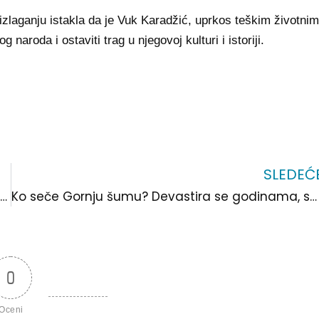
 izlaganju istakla da je Vuk Karadžić, uprkos teškim životnim
roda i ostaviti trag u njegovoj kulturi i istoriji.
SLEDEĆ
Još jednom 3:2-Na komisiji ponovo nije prošao predlog većine, ovoga puta za smenu neposlušne članice
Ko seče Gornju šumu? Devastira se godinama, sada je u toku planska seča kažu lovci
0
Oceni