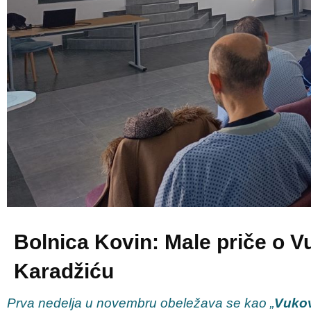
Bolnica Kovin: Male priče o V
Karadžiću
Prva nedelja u novembru obeležava se kao „
Vukov