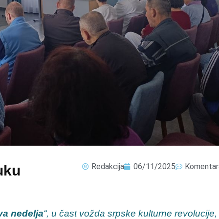
Redakcija
06/11/2025
Komentar
uku
a nedelja
“, u čast vožda srpske kulturne revolucije,