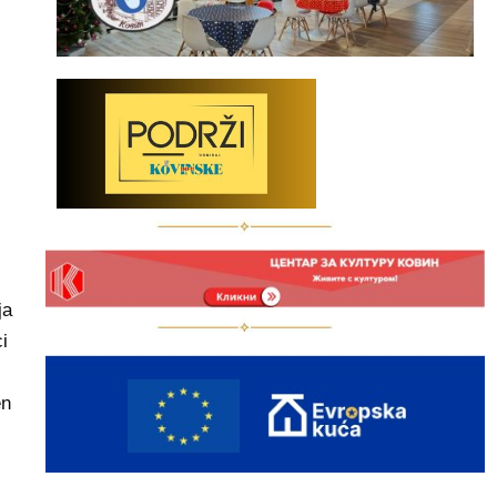
ja
i
en