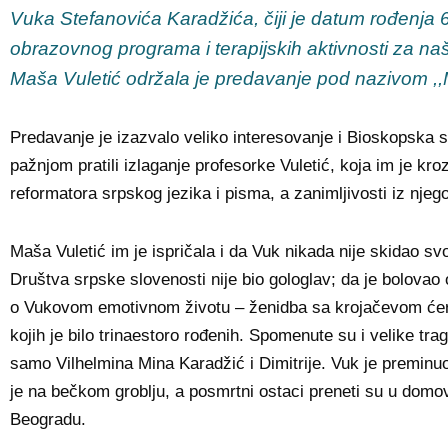
Vuka Stefanovića Karadžića, čiji je datum rođenja 
obrazovnog programa i terapijskih aktivnosti za naš
Maša Vuletić održala je predavanje pod nazivom ,,
Predavanje je izazvalo veliko interesovanje i Bioskopska s
pažnjom pratili izlaganje profesorke Vuletić, koja im je kroz
reformatora srpskog jezika i pisma, a zanimljivosti iz nje
Maša Vuletić im je ispričala i da Vuk nikada nije skidao sv
Društva srpske slovenosti nije bio gologlav; da je bolova
o Vukovom emotivnom životu – ženidba sa krojačevom će
kojih je bilo trinaestoro rođenih. Spomenute su i velike tra
samo Vilhelmina Mina Karadžić i Dimitrije. Vuk je premin
je na bečkom groblju, a posmrtni ostaci preneti su u domov
Beogradu.