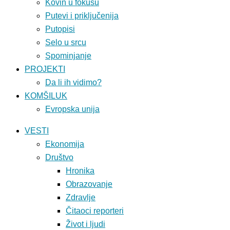
Kovin u fokusu
Putevi i priključenija
Putopisi
Selo u srcu
Spominjanje
PROJEKTI
Da li ih vidimo?
KOMŠILUK
Evropska unija
VESTI
Ekonomija
Društvo
Hronika
Obrazovanje
Zdravlje
Čitaoci reporteri
Život i ljudi