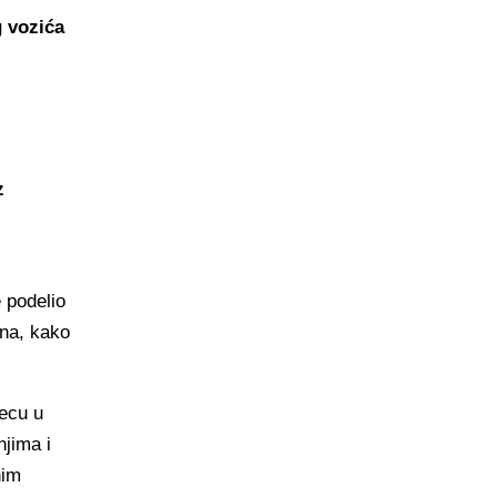
g vozića
z
 podelio
ana, kako
decu u
jima i
nim