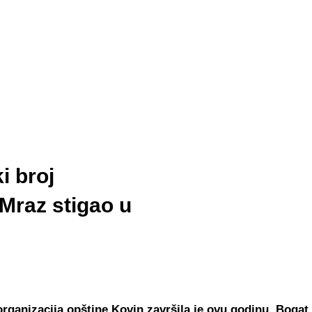
i broj
 Mraz stigao u
rganizacija opštine Kovin završila je ovu godinu. Bogat