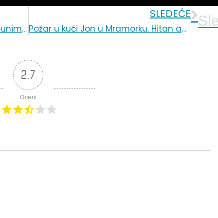
SLEDEĆE
Sl
ČESTITKA: Želimo vam život i disanje punim plućima!
Požar u kući Jon u Mramorku. Hitan apel za pomoć. Prikupljaju se odeća i obuća
2.7
Oceni