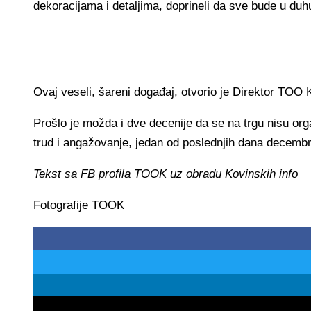
dekoracijama i detaljima, doprineli da sve bude u duh
Ovaj veseli, šareni događaj, otvorio je Direktor TOO 
Prošlo je možda i dve decenije da se na trgu nisu orga
trud i angažovanje, jedan od poslednjih dana decembr
Tekst sa FB profila TOOK uz obradu Kovinskih info
Fotografije TOOK