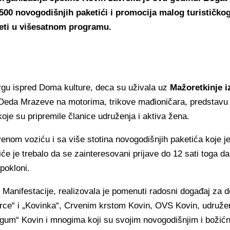
00 novogodišnjih paketići i promocija malog turističko
eti u višesatnom programu.
trgu ispred Doma kulture, deca su uživala uz
Mažoretkinje i
e, Deda Mrazeve na motorima, trikove mađioničara, predstavu
oje su pripremile članice udruženja i aktiva žena.
nom voziću i sa više stotina novogodišnjih paketića koje je
će je trebalo da se zainteresovani prijave do 12 sati toga d
 pokloni.
r Manifestacije, realizovala je pomenuti radosni događaj za 
ce“ i „Kovinka“, Crvenim krstom Kovin, OVS Kovin, udružen
gum“ Kovin i mnogima koji su svojim novogodišnjim i božić