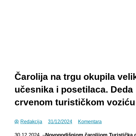
Čarolija na trgu okupila velik
učesnika i posetilaca. Deda
crvenom turističkom voziću
Redakcija
31/12/2024
Komentara
30.12.2024. –
Novogodišnjom čarolijom Turistička o