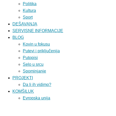
Politika
Kultura
Sport
DEŠAVANJA
SERVISNE INFORMACIJE
BLOG
Kovin u fokusu
Putevi i priključenija
Putopisi
Selo u srcu
Spominjanje
PROJEKTI
Da li ih vidimo?
KOMŠILUK
Evropska unija