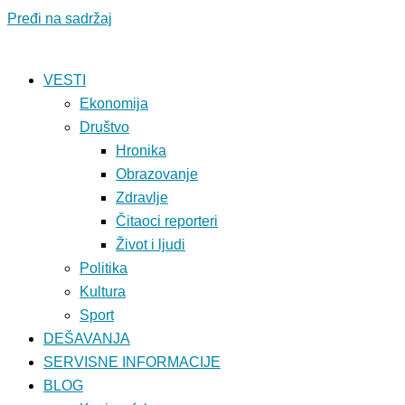
Pređi na sadržaj
VESTI
Ekonomija
Društvo
Hronika
Obrazovanje
Zdravlje
Čitaoci reporteri
Život i ljudi
Politika
Kultura
Sport
DEŠAVANJA
SERVISNE INFORMACIJE
BLOG