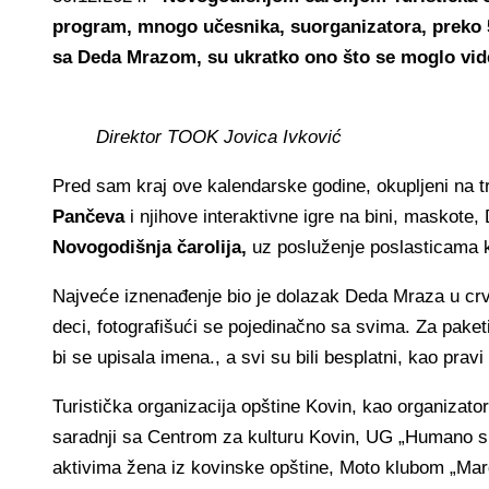
program, mnogo učesnika, suorganizatora, preko 5
sa Deda Mrazom, su ukratko ono što se moglo vid
Direktor TOOK Jovica Ivković
Pred sam kraj ove kalendarske godine, okupljeni na 
Pančeva
i njihove interaktivne igre na bini, maskot
Novogodišnja čarolija,
uz posluženje poslasticama k
Najveće iznenađenje bio je dolazak Deda Mraza u crve
deci, fotografišući se pojedinačno sa svima. Za paketi
bi se upisala imena., a svi su bili besplatni, kao pravi
Turistička organizacija opštine Kovin, kao organizato
saradnji sa Centrom za kulturu Kovin, UG „Humano sr
aktivima žena iz kovinske opštine, Moto klubom „Mar