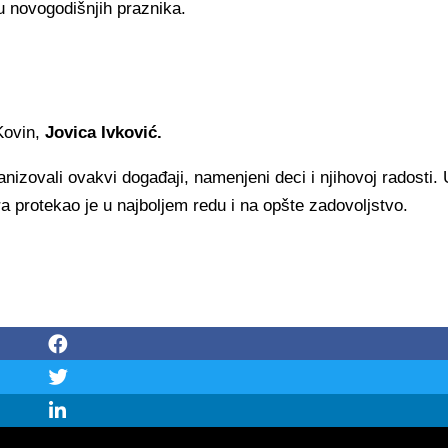
u novogodišnjih praznika.
Kovin,
Jovica Ivković.
nizovali ovakvi događaji, namenjeni deci i njihovoj radosti. 
a protekao je u najboljem redu i na opšte zadovoljstvo.