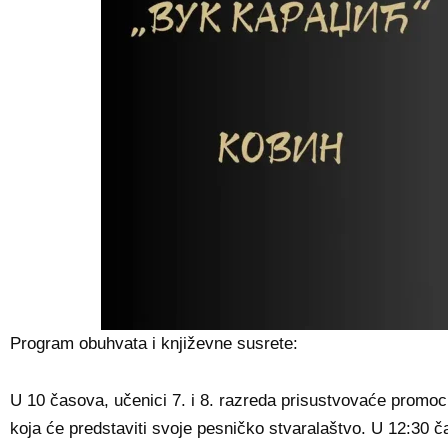
Program obuhvata i književne susrete:
U 10 časova, učenici 7. i 8. razreda prisustvovaće promo
koja će predstaviti svoje pesničko stvaralaštvo. U 12:30 