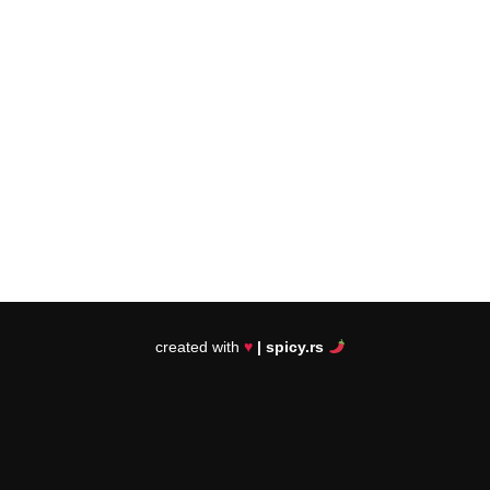
created with
♥
| spicy.rs