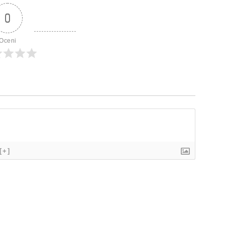
0
Oceni
[+]