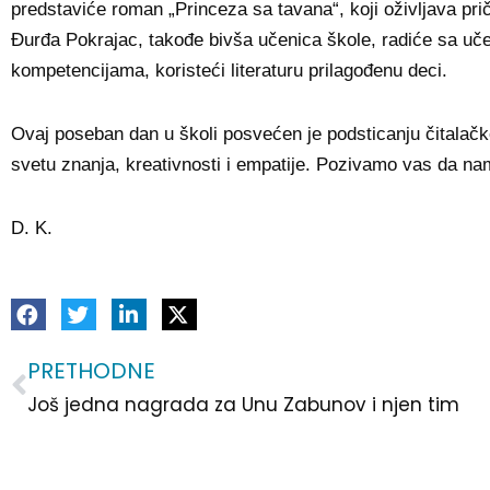
predstaviće roman „Princeza sa tavana“, koji oživljava p
Đurđa Pokrajac, takođe bivša učenica škole, radiće sa uč
kompetencijama, koristeći literaturu prilagođenu deci.
Ovaj poseban dan u školi posvećen je podsticanju čitalačke
svetu znanja, kreativnosti i empatije. Pozivamo vas da nam
D. K.
PRETHODNE
Prev
Još jedna nagrada za Unu Zabunov i njen tim