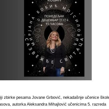
ciji zbirke pesama Jovane Grbović, nekadašnje učenice škol
časova, autorka Aleksandra Mihajlović učenicima 5. razreda