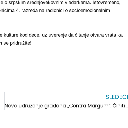
riče o srpskim srednjovekovnim vladarkama. Istovremeno,
enicima 4. razreda na radionici o socioemocionalnim
 kulture kod dece, uz uverenje da čitanje otvara vrata ka
 se pridružite!
SLEDEĆ
Novo udruženje građana „Contra Margum“: Činiti dobro z