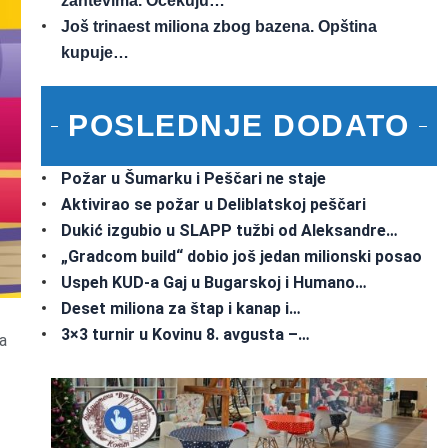
zahtevima. Očekuju…
Još trinaest miliona zbog bazena. Opština
kupuje…
POSLEDNJE DODATO
Požar u Šumarku i Peščari ne staje
Aktivirao se požar u Deliblatskoj peščari
Dukić izgubio u SLAPP tužbi od Aleksandre…
„Gradcom build“ dobio još jedan milionski posao
Uspeh KUD-a Gaj u Bugarskoj i Humano…
Deset miliona za štap i kanap i…
3×3 turnir u Kovinu 8. avgusta –…
a