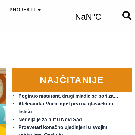
PROJEKTI
NAJČITANIJE
Poginuo maturant, drugi mladić se bori za…
Aleksandar Vučić opet prvi na glasačkom
listiću…
Nedelja je za put u Novi Sad.…
Prosvetari konačno ujedinjeni u svojim