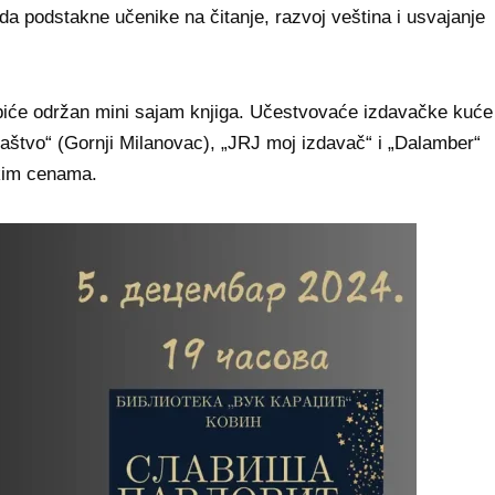
i da podstakne učenike na čitanje, razvoj veština i usvajanje
i biće održan mini sajam knjiga. Učestvovaće izdavačke kuće
avaštvo“ (Gornji Milanovac), „JRJ moj izdavač“ i „Dalamber“
skim cenama.