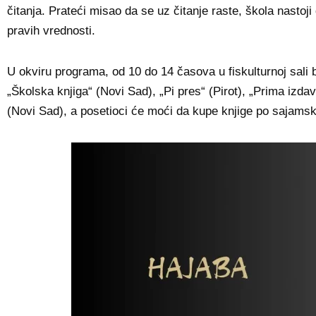
čitanja. Prateći misao da se uz čitanje raste, škola nastoj
pravih vrednosti.
U okviru programa, od 10 do 14 časova u fiskulturnoj sal
„Školska knjiga“ (Novi Sad), „Pi pres“ (Pirot), „Prima izd
(Novi Sad), a posetioci će moći da kupe knjige po sajam