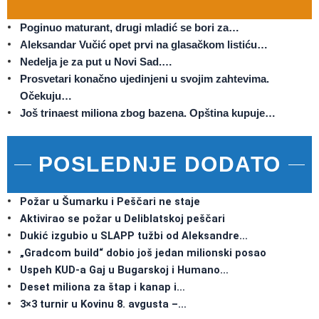
Poginuo maturant, drugi mladić se bori za…
Aleksandar Vučić opet prvi na glasačkom listiću…
Nedelja je za put u Novi Sad.…
Prosvetari konačno ujedinjeni u svojim zahtevima.
Očekuju…
Još trinaest miliona zbog bazena. Opština kupuje…
POSLEDNJE DODATO
Požar u Šumarku i Peščari ne staje
Aktivirao se požar u Deliblatskoj peščari
Dukić izgubio u SLAPP tužbi od Aleksandre…
„Gradcom build“ dobio još jedan milionski posao
Uspeh KUD-a Gaj u Bugarskoj i Humano…
Deset miliona za štap i kanap i…
3×3 turnir u Kovinu 8. avgusta –…