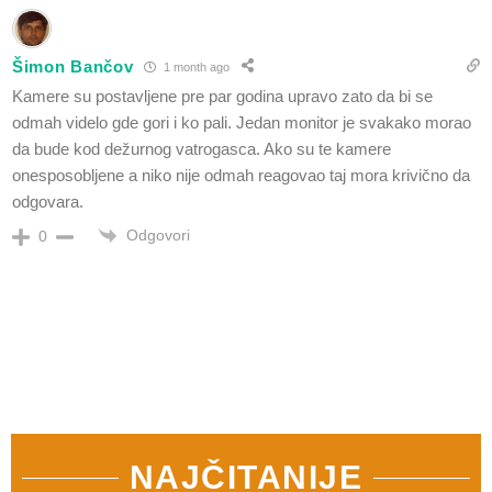
Šimon Bančov
1 month ago
Kamere su postavljene pre par godina upravo zato da bi se
odmah videlo gde gori i ko pali. Jedan monitor je svakako morao
da bude kod dežurnog vatrogasca. Ako su te kamere
onesposobljene a niko nije odmah reagovao taj mora krivično da
odgovara.
Odgovori
0
NAJČITANIJE