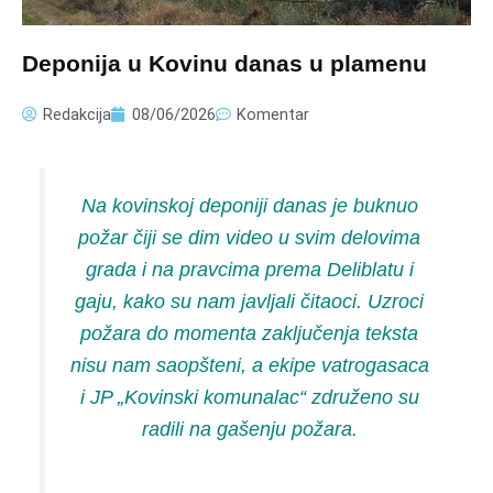
Deponija u Kovinu danas u plamenu
Redakcija
08/06/2026
Komentar
Na kovinskoj deponiji danas je buknuo
požar čiji se dim video u svim delovima
grada i na pravcima prema Deliblatu i
gaju, kako su nam javljali čitaoci. Uzroci
požara do momenta zaključenja teksta
nisu nam saopšteni, a ekipe vatrogasaca
i JP „Kovinski komunalac“ združeno su
radili na gašenju požara.