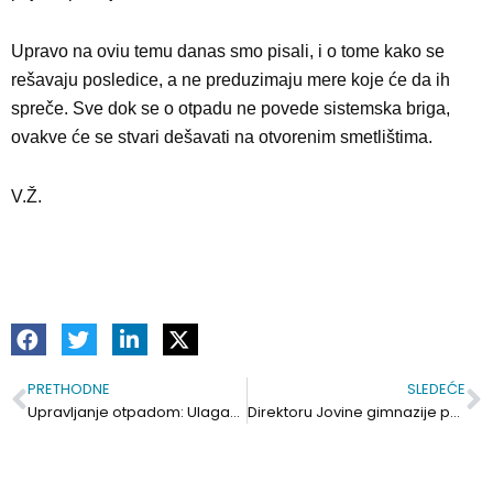
Upravo na oviu temu danas smo pisali, i o tome kako se
rešavaju posledice, a ne preduzimaju mere koje će da ih
spreče. Sve dok se o otpadu ne povede sistemska briga,
ovakve će se stvari dešavati na otvorenim smetlištima.
V.Ž.
PRETHODNE
SLEDEĆE
Prev
S
Upravljanje otpadom: Ulaganje u posledice umesto rešavanja problema
Direktoru Jovine gimnazije pare, deci psiholozi