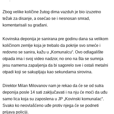
Zbog velike količine žutog dima vazduh je bio izuzetno
težak za disanje, a osećao se i nesnosan smrad,
komentarisali su građani.
Kovinska deponija je sanirana pre godinu dana sa velikom
količinom zemlje koja je trebalo da pokrije svo smeće i
redovno se sanira, kažu u „Komunalcu“. Ovo odlagalište
otpada ima i svoj video nadzor, no ono na šta se sumnja
jesu namerna zapaljenja da bi sagorelo sve i ostali metalni
otpadi koji se sakupljaju kao sekundarna sirovina.
Direktor Milan Milovanov nam je rekao da će se od sutra
deponija posle 14 sati zaključavati i na nju će moći da uđu
samo lica koja su zaposlena u JP „Kovinski komunalac“.
Svako ko neovlašćeno uđe protiv njega će se podneti
prijava policiji.