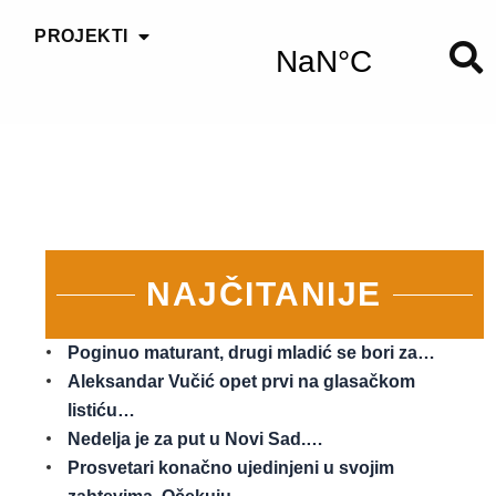
PROJEKTI
NAJČITANIJE
Poginuo maturant, drugi mladić se bori za…
Aleksandar Vučić opet prvi na glasačkom
listiću…
Nedelja je za put u Novi Sad.…
Prosvetari konačno ujedinjeni u svojim