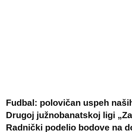
Fudbal: polovičan uspeh naši
Drugoj južnobanatskoj ligi „Z
Radnički podelio bodove na