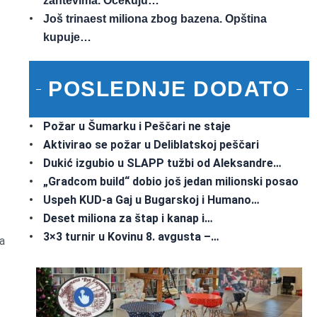
zahtevima. Očekuju…
Još trinaest miliona zbog bazena. Opština
kupuje…
POSLEDNJE DODATO
Požar u Šumarku i Peščari ne staje
Aktivirao se požar u Deliblatskoj peščari
Dukić izgubio u SLAPP tužbi od Aleksandre…
„Gradcom build“ dobio još jedan milionski posao
Uspeh KUD-a Gaj u Bugarskoj i Humano…
Deset miliona za štap i kanap i…
3×3 turnir u Kovinu 8. avgusta –…
a