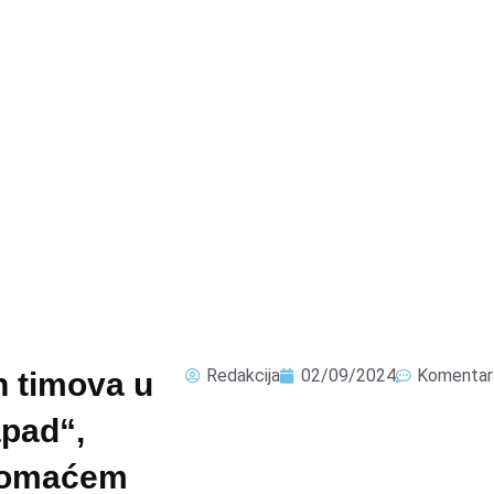
Redakcija
02/09/2024
Komentar
h timova u
apad“,
 domaćem