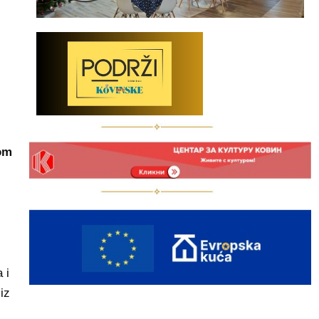
tom
z
 i
iz