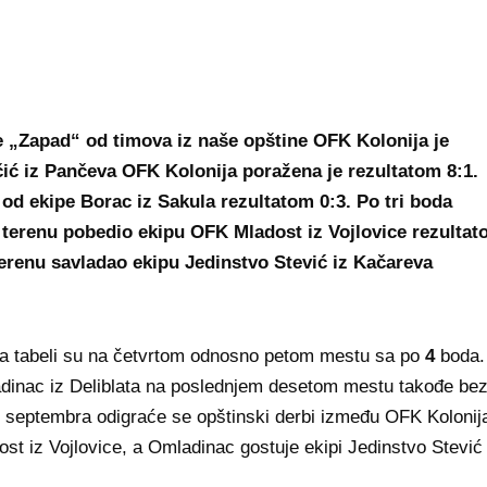
 „Zapad“ od timova iz naše opštine OFK Kolonija je
čić iz Pančeva OFK Kolonija poražena je rezultatom 8:1.
 od ekipe Borac iz Sakula rezultatom 0:3. Po tri boda
 terenu pobedio ekipu OFK Mladost iz Vojlovice rezulta
terenu savladao ekipu Jedinstvo Stević iz Kačareva
na tabeli su na četvrtom odnosno petom mestu sa po
4
boda.
inac iz Deliblata na poslednjem desetom mestu takođe be
. septembra odigraće se opštinski derbi između OFK Kolonija
st iz Vojlovice, a Omladinac gostuje ekipi Jedinstvo Stević 