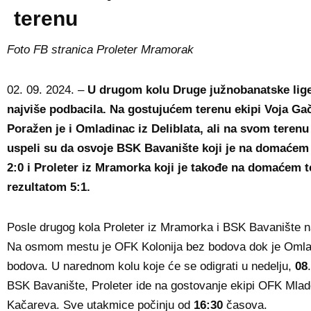
terenu
Foto FB stranica Proleter Mramorak
02. 09. 2024. –
U drugom kolu Druge južnobanatske lige
najviše podbacila. Na gostujućem terenu ekipi Voja Ga
Poražen je i Omladinac iz Deliblata, ali na svom terenu
uspeli su da osvoje BSK Bavanište koji je na domaćem
2:0 i Proleter iz Mramorka koji je takođe na domaćem 
rezultatom 5:1.
Posle drugog kola Proleter iz Mramorka i BSK Bavanište 
Na osmom mestu je OFK Kolonija bez bodova dok je Omlad
bodova. U narednom kolu koje će se odigrati u nedelju,
08
BSK Bavanište, Proleter ide na gostovanje ekipi OFK Mlado
Kačareva. Sve utakmice počinju od
16:30
časova.