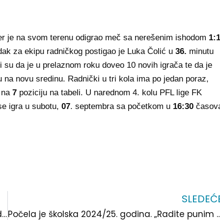
 jer je na svom terenu odigrao meč sa nerešenim ishodom
1:
dak za ekipu radničkog postigao je Luka Čolić u
36.
minutu
i su da je u prelaznom roku doveo 10 novih igrača te da je
u na novu sredinu. Radnički u tri kola ima po jedan poraz,
a na
7
poziciju na tabeli. U narednom 4. kolu PFL lige FK
se igra u subotu,
07
. septembra sa početkom u
16:30
časov
SLEDEĆ
Još jedan protest protiv rudarenja litijuma. Nekada je savest donosila odluke!
Počela je školska 2024/25. godina. „Rad