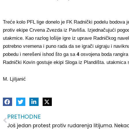
Treće kolo PFL lige donelo je FK Radnički podelu bodova
protiv ekipe Crvena Zvezda iz Pavliša. Izjednačujući pogo
utakmice. Kao razlog lošije igre iz uprave Radničkog navel
potrebno vremena i puno rada da se igrači uigraju i navikn
pobedu i nerešeni ishod što ga sa
4
osvojena boda rangir
Radnički Kovin gostuje ekipi Sloga iz Plandišta. utakmica 
M. Ljiljanić
PRETHODNE
Prev