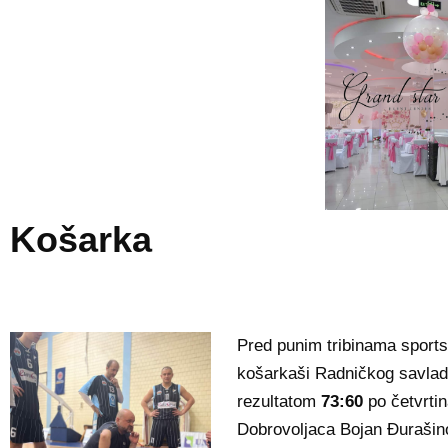
Košarka
Pred punim tribinama sport
košarkaši Radničkog savlada
rezultatom
73:60
po četvrt
Dobrovoljaca Bojan Đurašin