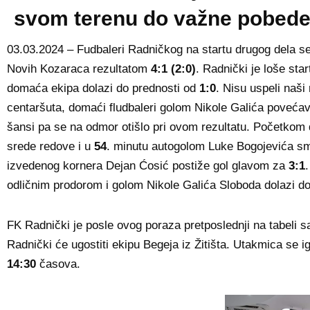
svom terenu do važne pobed
03.03.2024 – Fudbaleri Radničkog na startu drugog dela s
Novih Kozaraca rezultatom
4:1 (2:0)
. Radnički je loše st
domaća ekipa dolazi do prednosti od
1:0
. Nisu uspeli naš
centaršuta, domaći fludbaleri golom Nikole Galića poveća
šansi pa se na odmor otišlo pri ovom rezultatu. Početkom
srede redove i u
54
. minutu autogolom Luke Bogojevića s
izvedenog kornera Dejan Ćosić postiže gol glavom za
3:1
odličnim prodorom i golom Nikole Galića Sloboda dolazi do
FK Radnički je posle ovog poraza pretposlednji na tabeli 
Radnički će ugostiti ekipu Begeja iz Žitišta. Utakmica se i
14:30
časova.