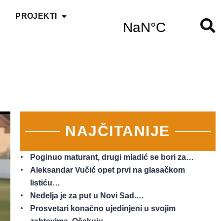
PROJEKTI
NAJČITANIJE
Poginuo maturant, drugi mladić se bori za…
Aleksandar Vučić opet prvi na glasačkom
listiću…
Nedelja je za put u Novi Sad.…
Prosvetari konačno ujedinjeni u svojim