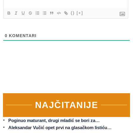
{}
[+]
0
KOMENTARI
NAJČITANIJE
Poginuo maturant, drugi mladić se bori za…
Aleksandar Vučić opet prvi na glasačkom listiću…