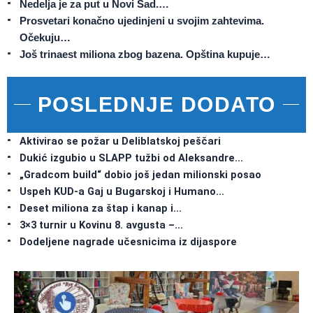
Nedelja je za put u Novi Sad.…
Prosvetari konačno ujedinjeni u svojim zahtevima.
Očekuju…
Još trinaest miliona zbog bazena. Opština kupuje…
POSLEDNJE DODATO
Aktivirao se požar u Deliblatskoj peščari
Dukić izgubio u SLAPP tužbi od Aleksandre…
„Gradcom build“ dobio još jedan milionski posao
Uspeh KUD-a Gaj u Bugarskoj i Humano…
Deset miliona za štap i kanap i…
3×3 turnir u Kovinu 8. avgusta –…
Dodeljene nagrade učesnicima iz dijaspore