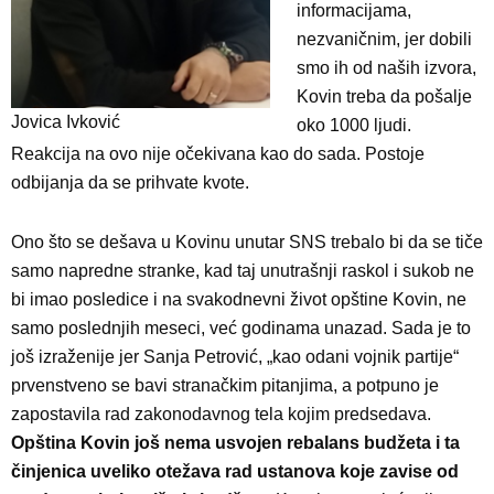
informacijama,
nezvaničnim, jer dobili
smo ih od naših izvora,
Kovin treba da pošalje
Jovica Ivković
oko 1000 ljudi.
Reakcija na ovo nije očekivana kao do sada. Postoje
odbijanja da se prihvate kvote.
Ono što se dešava u Kovinu unutar SNS trebalo bi da se tiče
samo napredne stranke, kad taj unutrašnji raskol i sukob ne
bi imao posledice i na svakodnevni život opštine Kovin, ne
samo poslednjih meseci, već godinama unazad. Sada je to
još izraženije jer Sanja Petrović, „kao odani vojnik partije“
prvenstveno se bavi stranačkim pitanjima, a potpuno je
zapostavila rad zakonodavnog tela kojim predsedava.
Opština Kovin još nema usvojen rebalans budžeta i ta
činjenica uveliko otežava rad ustanova koje zavise od