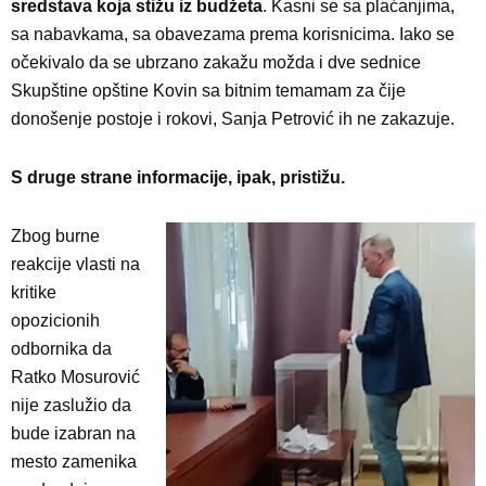
sredstava koja stižu iz budžeta
. Kasni se sa plaćanjima,
sa nabavkama, sa obavezama prema korisnicima. Iako se
očekivalo da se ubrzano zakažu možda i dve sednice
Skupštine opštine Kovin sa bitnim temamam za čije
donošenje postoje i rokovi, Sanja Petrović ih ne zakazuje.
S druge strane informacije, ipak, pristižu.
Zbog burne
reakcije vlasti na
kritike
opozicionih
odbornika da
Ratko Mosurović
nije zaslužio da
bude izabran na
mesto zamenika