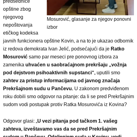
predsednice
opštine zbog
njegovog
Mosurović, glasanje za njegov ponovni
nepoštovanja
izbor
etičkog kodeksa
javnih funkcionera opštine Kovin, a na to je ukazao odbornik
iz redova demokrata Ivan Jelić, podsećajući da je
Ratko
Mosurović
samo par meseci pre ponovnog izbora za
zamenika
uhvaćen u saobraćajnom prekršaju „vožnja
pod dejstvom psihoaktivnih supstanci“,
uputili smo
zahtev za pristup informacijama od javnog značaja
Prekršajnom sudu u Pančevu.
U zakonom predviđenom
roku dobili smo odgovor na pitanje: da li se pred Prekršajnim
sudom vodi postupak protiv Ratka Mosurovića iz Kovina?
Odgovor glasi: „
U vezi pitanja pod tačkom 1. vašeg
zahteva, izveštavamo vas da se pred Prekršajnim
sudom u Pančevu, Odeljenjem suda u Kovinu, vodi