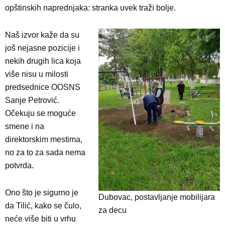
opštinskih naprednjaka: stranka uvek traži bolje.
Naš izvor kaže da su
još nejasne pozicije i
nekih drugih lica koja
više nisu u milosti
predsednice OOSNS
Sanje Petrović.
Očekuju se moguće
smene i na
direktorskim mestima,
no za to za sada nema
potvrda.
Ono što je sigurno je
Dubovac, postavljanje mobilijara
da Tilić, kako se čulo,
za decu
neće više biti u vrhu