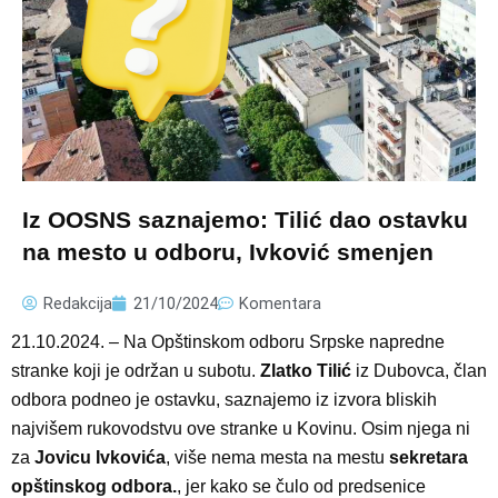
Iz OOSNS saznajemo: Tilić dao ostavku
na mesto u odboru, Ivković smenjen
Redakcija
21/10/2024
Komentara
21.10.2024. – Na Opštinskom odboru Srpske napredne
stranke koji je održan u subotu.
Zlatko Tilić
iz Dubovca, član
odbora podneo je ostavku, saznajemo iz izvora bliskih
najvišem rukovodstvu ove stranke u Kovinu. Osim njega ni
za
Jovicu Ivkovića
, više nema mesta na mestu
sekretara
opštinskog odbora.
, jer kako se čulo od predsenice