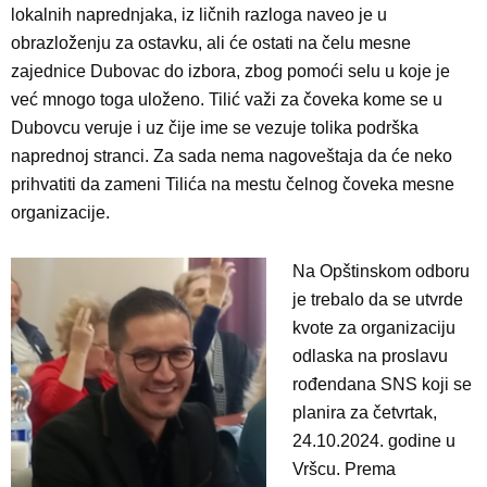
lokalnih naprednjaka, iz ličnih razloga naveo je u
obrazloženju za ostavku, ali će ostati na čelu mesne
zajednice Dubovac do izbora, zbog pomoći selu u koje je
već mnogo toga uloženo. Tilić važi za čoveka kome se u
Dubovcu veruje i uz čije ime se vezuje tolika podrška
naprednoj stranci. Za sada nema nagoveštaja da će neko
prihvatiti da zameni Tilića na mestu čelnog čoveka mesne
organizacije.
Na Opštinskom odboru
je trebalo da se utvrde
kvote za organizaciju
odlaska na proslavu
rođendana SNS koji se
planira za četvrtak,
24.10.2024. godine u
Vršcu. Prema