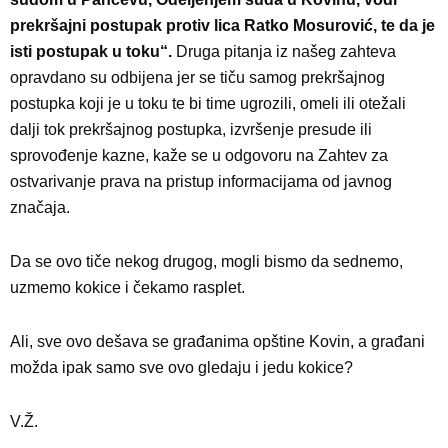
prekršajni postupak protiv lica Ratko Mosurović, te da je
isti postupak u toku“.
Druga pitanja iz našeg zahteva
opravdano su odbijena jer se tiču samog prekršajnog
postupka koji je u toku te bi time ugrozili, omeli ili otežali
dalji tok prekršajnog postupka, izvršenje presude ili
sprovođenje kazne, kaže se u odgovoru na Zahtev za
ostvarivanje prava na pristup informacijama od javnog
značaja.
Da se ovo tiče nekog drugog, mogli bismo da sednemo,
uzmemo kokice i čekamo rasplet.
Ali, sve ovo dešava se građanima opštine Kovin, a građani
možda ipak samo sve ovo gledaju i jedu kokice?
V.Ž.