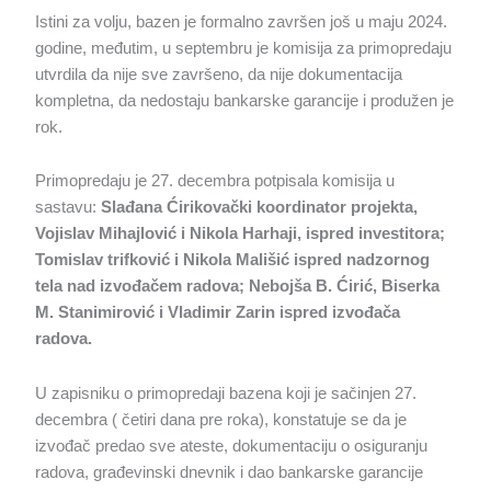
Istini za volju, bazen je formalno završen još u maju 2024.
godine, međutim, u septembru je komisija za primopredaju
utvrdila da nije sve završeno, da nije dokumentacija
kompletna, da nedostaju bankarske garancije i produžen je
rok.
Primopredaju je 27. decembra potpisala komisija u
sastavu:
Slađana Ćirikovački koordinator projekta,
Vojislav Mihajlović i Nikola Harhaji, ispred investitora;
Tomislav trifković i Nikola Mališić ispred nadzornog
tela nad izvođačem radova; Nebojša B. Ćirić, Biserka
M. Stanimirović i Vladimir Zarin ispred izvođača
radova.
U zapisniku o primopredaji bazena koji je sačinjen 27.
decembra ( četiri dana pre roka), konstatuje se da je
izvođač predao sve ateste, dokumentaciju o osiguranju
radova, građevinski dnevnik i dao bankarske garancije