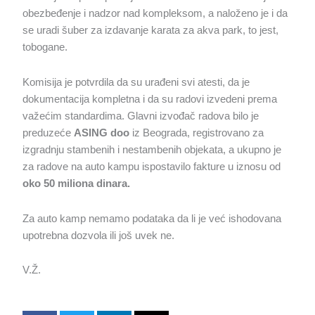
obezbeđenje i nadzor nad kompleksom, a naloženo je i da
se uradi šuber za izdavanje karata za akva park, to jest,
tobogane.
Komisija je potvrdila da su urađeni svi atesti, da je
dokumentacija kompletna i da su radovi izvedeni prema
važećim standardima. Glavni izvođač radova bilo je
preduzeće
ASING doo
iz Beograda, registrovano za
izgradnju stambenih i nestambenih objekata, a ukupno je
za radove na auto kampu ispostavilo fakture u iznosu od
oko 50 miliona dinara.
Za auto kamp nemamo podataka da li je već ishodovana
upotrebna dozvola ili još uvek ne.
V.Ž.