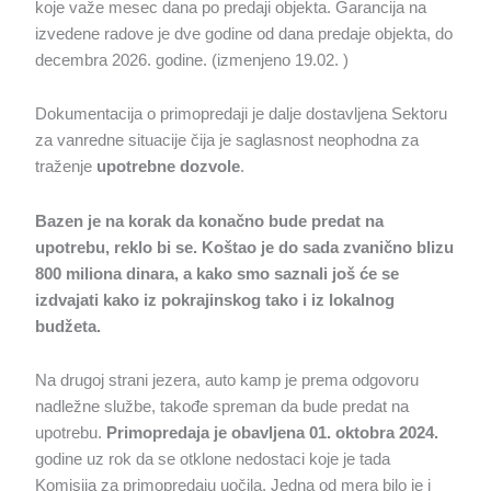
koje važe mesec dana po predaji objekta. Garancija na
izvedene radove je dve godine od dana predaje objekta, do
decembra 2026. godine. (izmenjeno 19.02. )
Dokumentacija o primopredaji je dalje dostavljena Sektoru
za vanredne situacije čija je saglasnost neophodna za
traženje
upotrebne dozvole
.
Bazen je na korak da konačno bude predat na
upotrebu, reklo bi se. Koštao je do sada zvanično blizu
800 miliona dinara, a kako smo saznali još će se
izdvajati kako iz pokrajinskog tako i iz lokalnog
budžeta.
Na drugoj strani jezera, auto kamp je prema odgovoru
nadležne službe, takođe spreman da bude predat na
upotrebu.
Primopredaja je obavljena 01. oktobra 2024.
godine uz rok da se otklone nedostaci koje je tada
Komisija za primopredaju uočila. Jedna od mera bilo je i