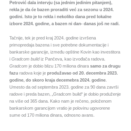
Petrović dala intervju (sa jednim jedinim pitanjem),
rekla je da će bazen proraditi već za sezonu u 2024.
godini. Isto je to rekla i nekoliko dana pred lokalne
izbore 2024. godine, a bazen ni dan- danas još ne radi.
Tačnije, tek je pred kraj 2024. godine izvršena
primopredaja bazena i sve potrebne dokumentacije i
bankarske garancije, između opštine Kovin kao investitora
i
Gradcom build
iz Pančeva, kao izvođača radova.
Gradcom
je dobio blizu 170 miliona dinara
samo za drugu
fazu
radova koje je
produžavao od 20. decembra 2023.
godine, do skoro kraja decemebra 2024. godine
.
Umesto da od septembra 2023. godine za 90 dana završi
radove i preda bazen, „Gradcom build“ je dobio produženje
na više od 365 dana. Kako nam je rečeno, položenom
bankarskom garancijom vratio je polovinu ugovorene
sume od 170 miliona dinara, odnosno avans.