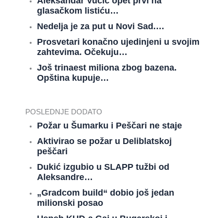
Aleksandar Vučić opet prvi na
glasačkom listiću…
Nedelja je za put u Novi Sad.…
Prosvetari konačno ujedinjeni u svojim
zahtevima. Očekuju…
Još trinaest miliona zbog bazena.
Opština kupuje…
POSLEDNJE DODATO
Požar u Šumarku i Peščari ne staje
Aktivirao se požar u Deliblatskoj
peščari
Dukić izgubio u SLAPP tužbi od
Aleksandre…
„Gradcom build“ dobio još jedan
milionski posao