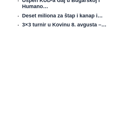
Uspeh KUD-a Gaj u Bugarskoj i
Humano…
Deset miliona za štap i kanap i…
3×3 turnir u Kovinu 8. avgusta –…