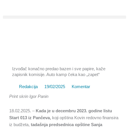
Pređi
na
sadržaj
Izvođač konačno predao bazen i sve papire, kaže
zapisnik komisije. Auto kamp čeka kao „zapet“
Redakcija
19/02/2025
Komentar
Print skrin Igor Panin
18.02.2025. –
Kada je u decembru 2023. godine listu
Start 013 iz Pančeva,
koji opština Kovin redovno finansira
iz budžeta,
tadašnja predsednica opštine Sanja