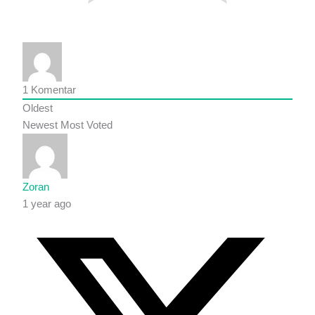
1
Komentar
Oldest
Newest
Most Voted
Zoran
1 year ago