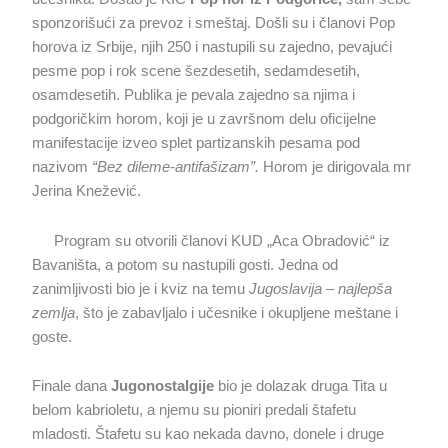
sponzorišući za prevoz i smeštaj. Došli su i članovi Pop
horova iz Srbije, njih 250 i nastupili su zajedno, pevajući
pesme pop i rok scene šezdesetih, sedamdesetih,
osamdesetih. Publika je pevala zajedno sa njima i
podgoričkim horom, koji je u završnom delu oficijelne
manifestacije izveo splet partizanskih pesama pod
nazivom
“Bez dileme-antifašizam”.
Horom je dirigovala mr
Jerina Knežević.
Program su otvorili članovi KUD „Aca Obradović“ iz
Bavaništa, a potom su nastupili gosti. Jedna od
zanimljivosti bio je i kviz na temu
Jugoslavija – najlepša
zemlja
, što je zabavljalo i učesnike i okupljene meštane i
goste.
Finale dana
Jugonostalgije
bio je dolazak druga Tita u
belom kabrioletu, a njemu su pioniri predali štafetu
mladosti. Štafetu su kao nekada davno, donele i druge