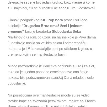
delegacije i sve je bilo jedan igrokaz kroz vreme u kome
su i najmlađi, čiji se ni roditelji ne sećaju Tita, učestvovali.
Članovi podgoričkog
KIC
Pop hora
proneli su i deo
kolekcije “
Drugarica Broz-omaž ženi i jednom
vremenu”
koju je kreatorka
Slobodanka Seka
Martinović
uradila po uzoru na haljine koje je Prva dama
Jugoslavije nosila sa velikim stilom i odmerenošću.
Izabrana je i
Mis nostalgije
opet po stilskom izgledu u
vremenu kojim se manifestacija bavi.
Mlade mažoretkinje iz Pančeva pobrinule su se i za slet,
tako da je u jedno popodne evocirano sve ono što je
nekada bilo podrazumevani sadržaj Dana mladosti cele
Jugoslavije.
Na posetiocima ove manifestacije mogle su se videti
titovke-kape sa zvezdom petokrakom, majice sa Titovim
likom, simboli prepoznatljivi u nekadašnjoj zajednici