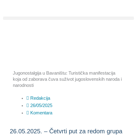
Pređi
na
sadržaj
Jugonostalgija u Bavaništu: Turistička manifestacija
koja od zaborava čuva suživot jugoslovenskih naroda i
narodnosti
Redakcija
26/05/2025
Komentara
26.05.2025. – Četvrti put za redom grupa