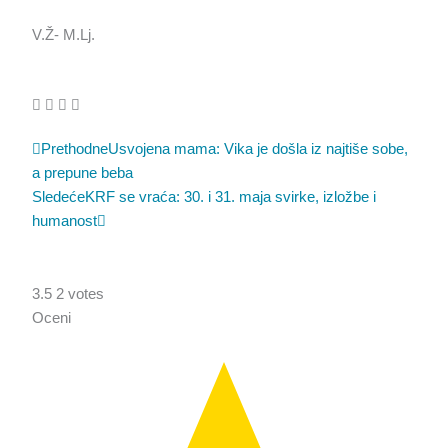
V.Ž- M.Lj.
Prev
Sledeća
Prethodne
Usvojena mama: Vika je došla iz najtiše sobe,
a prepune beba
Sledeće
KRF se vraća: 30. i 31. maja svirke, izložbe i
humanost
3.5
2
votes
Oceni