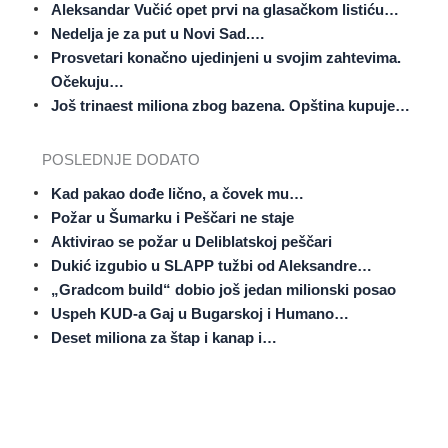
Aleksandar Vučić opet prvi na glasačkom listiću…
Nedelja je za put u Novi Sad.…
Prosvetari konačno ujedinjeni u svojim zahtevima.
Očekuju…
Još trinaest miliona zbog bazena. Opština kupuje…
POSLEDNJE DODATO
Kad pakao dođe lično, a čovek mu…
Požar u Šumarku i Peščari ne staje
Aktivirao se požar u Deliblatskoj peščari
Dukić izgubio u SLAPP tužbi od Aleksandre…
„Gradcom build“ dobio još jedan milionski posao
Uspeh KUD-a Gaj u Bugarskoj i Humano…
Deset miliona za štap i kanap i…