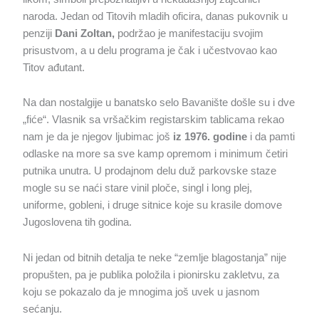
naroda. Jedan od Titovih mladih oficira, danas pukovnik u
penziji
Dani Zoltan,
podržao je manifestaciju svojim
prisustvom, a u delu programa je čak i učestvovao kao
Titov ađutant.
Na dan nostalgije u banatsko selo Bavanište došle su i dve
„fiće“. Vlasnik sa vršačkim registarskim tablicama rekao
nam je da je njegov ljubimac još
iz 1976. godine
i da pamti
odlaske na more sa sve kamp opremom i minimum četiri
putnika unutra. U prodajnom delu duž parkovske staze
mogle su se naći stare vinil ploče, singl i long plej,
uniforme, gobleni, i druge sitnice koje su krasile domove
Jugoslovena tih godina.
Ni jedan od bitnih detalja te neke “zemlje blagostanja” nije
propušten, pa je publika položila i pionirsku zakletvu, za
koju se pokazalo da je mnogima još uvek u jasnom
sećanju.