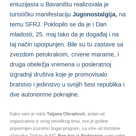
entuzijasta u Bavaništu realizovala je
turističku manifestaciju
Jugonostalgija,
na
temu SFRJ. Poklopilo se da je i Dan
mladosti, 25. maj tako da je događaj i na
taj način upotpunjen. Bile su tu zastave sa
zvezdom petokrakom, crvene marame, i
druga obeležja vremena u posleratnoj
izgradnji društva koje je promovisalo
bratstvo i jedinstvo u svojih šest republika i
dve autonomne pokrajine.
Kako nam je rekla
Tatjana Obradović
, jedan od
organizatora iz ovog nevelikog tima, ove je godine
pripremljen izuzetno bogat program, sa više od tristotine
učesnika. Došao je KIC
Pop hor iz Podgorice,
sam sebe