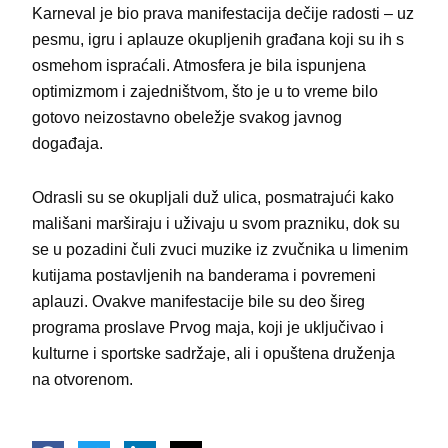
Karneval je bio prava manifestacija dečije radosti – uz
pesmu, igru i aplauze okupljenih građana koji su ih s
osmehom ispraćali. Atmosfera je bila ispunjena
optimizmom i zajedništvom, što je u to vreme bilo
gotovo neizostavno obeležje svakog javnog
događaja.
Odrasli su se okupljali duž ulica, posmatrajući kako
mališani marširaju i uživaju u svom prazniku, dok su
se u pozadini čuli zvuci muzike iz zvučnika u limenim
kutijama postavljenih na banderama i povremeni
aplauzi. Ovakve manifestacije bile su deo šireg
programa proslave Prvog maja, koji je uključivao i
kulturne i sportske sadržaje, ali i opuštena druženja
na otvorenom.