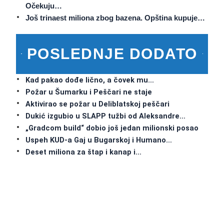
Očekuju…
Još trinaest miliona zbog bazena. Opština kupuje…
POSLEDNJE DODATO
Kad pakao dođe lično, a čovek mu…
Požar u Šumarku i Peščari ne staje
Aktivirao se požar u Deliblatskoj peščari
Dukić izgubio u SLAPP tužbi od Aleksandre…
„Gradcom build“ dobio još jedan milionski posao
Uspeh KUD-a Gaj u Bugarskoj i Humano…
Deset miliona za štap i kanap i…