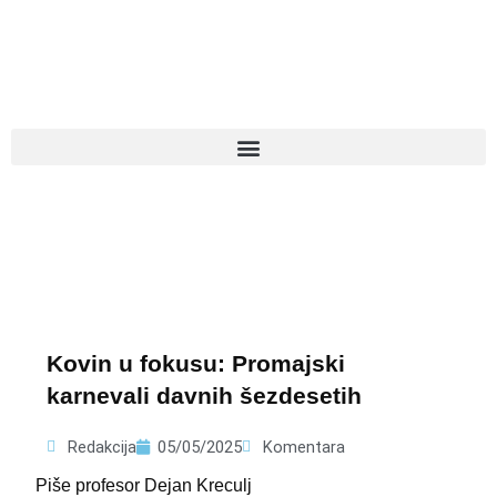
Pređi
na
sadržaj
Kovin u fokusu: Promajski
karnevali davnih šezdesetih
Redakcija
05/05/2025
Komentara
Piše profesor Dejan Kreculj