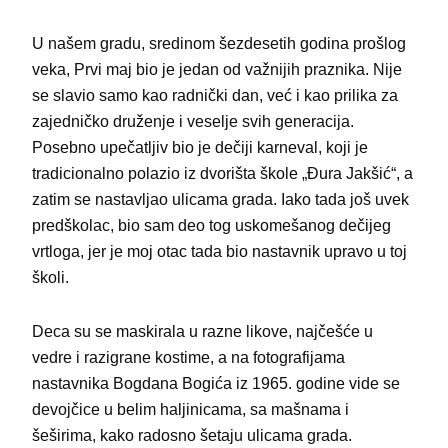
U našem gradu, sredinom šezdesetih godina prošlog
veka, Prvi maj bio je jedan od važnijih praznika. Nije
se slavio samo kao radnički dan, već i kao prilika za
zajedničko druženje i veselje svih generacija.
Posebno upečatljiv bio je dečiji karneval, koji je
tradicionalno polazio iz dvorišta škole „Đura Jakšić“, a
zatim se nastavljao ulicama grada. Iako tada još uvek
predškolac, bio sam deo tog uskomešanog dečijeg
vrtloga, jer je moj otac tada bio nastavnik upravo u toj
školi.
Deca su se maskirala u razne likove, najčešće u
vedre i razigrane kostime, a na fotografijama
nastavnika Bogdana Bogića iz 1965. godine vide se
devojčice u belim haljinicama, sa mašnama i
šeširima, kako radosno šetaju ulicama grada.