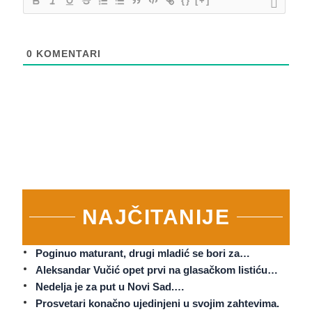
{}
[+]
0
KOMENTARI
NAJČITANIJE
Poginuo maturant, drugi mladić se bori za…
Aleksandar Vučić opet prvi na glasačkom listiću…
Nedelja je za put u Novi Sad.…
Prosvetari konačno ujedinjeni u svojim zahtevima.