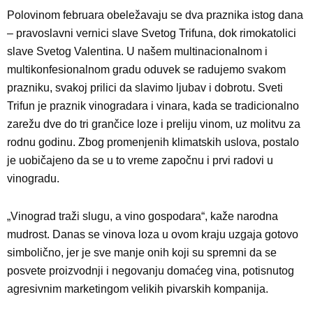
Polovinom februara obeležavaju se dva praznika istog dana
– pravoslavni vernici slave Svetog Trifuna, dok rimokatolici
slave Svetog Valentina. U našem multinacionalnom i
multikonfesionalnom gradu oduvek se radujemo svakom
prazniku, svakoj prilici da slavimo ljubav i dobrotu. Sveti
Trifun je praznik vinogradara i vinara, kada se tradicionalno
zarežu dve do tri grančice loze i preliju vinom, uz molitvu za
rodnu godinu. Zbog promenjenih klimatskih uslova, postalo
je uobičajeno da se u to vreme započnu i prvi radovi u
vinogradu.
„Vinograd traži slugu, a vino gospodara“, kaže narodna
mudrost. Danas se vinova loza u ovom kraju uzgaja gotovo
simbolično, jer je sve manje onih koji su spremni da se
posvete proizvodnji i negovanju domaćeg vina, potisnutog
agresivnim marketingom velikih pivarskih kompanija.