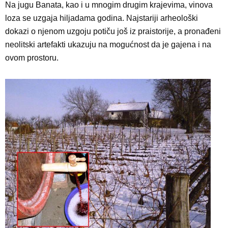
Na jugu Banata, kao i u mnogim drugim krajevima, vinova
loza se uzgaja hiljadama godina. Najstariji arheološki
dokazi o njenom uzgoju potiču još iz praistorije, a pronađeni
neolitski artefakti ukazuju na mogućnost da je gajena i na
ovom prostoru.