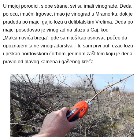
U mojoj porodici, s obe strane, svi su imali vinograde. Deda
po ocu, imućni trgovac, imao je vinograd u Mramorku, dok je
pradeda po majci gajio lozu u deliblatskim Vrelima. Deda po
majci posedovao je vinograd na ulazu u Gaj, kod
„Maksimovića brega“, gde sam još kao osnovac počeo da
upoznajem tajne vinogradarstva – tu sam prvi put rezao lozu
i prskao bordovskom čorbom, jedinom zaštitom koju je deda
pravio od plavog kamena i gašenog kreča.