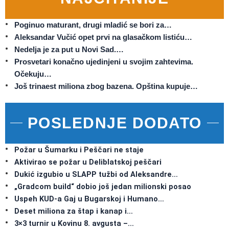
Poginuo maturant, drugi mladić se bori za…
Aleksandar Vučić opet prvi na glasačkom listiću…
Nedelja je za put u Novi Sad.…
Prosvetari konačno ujedinjeni u svojim zahtevima.
Očekuju…
Još trinaest miliona zbog bazena. Opština kupuje…
POSLEDNJE DODATO
Požar u Šumarku i Peščari ne staje
Aktivirao se požar u Deliblatskoj peščari
Dukić izgubio u SLAPP tužbi od Aleksandre…
„Gradcom build“ dobio još jedan milionski posao
Uspeh KUD-a Gaj u Bugarskoj i Humano…
Deset miliona za štap i kanap i…
3×3 turnir u Kovinu 8. avgusta –…