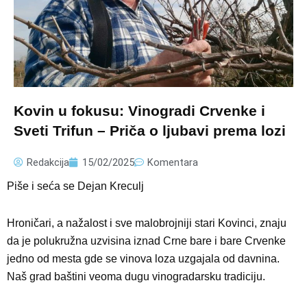
Kovin u fokusu: Vinogradi Crvenke i
Sveti Trifun – Priča o ljubavi prema lozi
Redakcija
15/02/2025
Komentara
Piše i seća se Dejan Kreculj
Hroničari, a nažalost i sve malobrojniji stari Kovinci, znaju
da je polukružna uzvisina iznad Crne bare i bare Crvenke
jedno od mesta gde se vinova loza uzgajala od davnina.
Naš grad baštini veoma dugu vinogradarsku tradiciju.