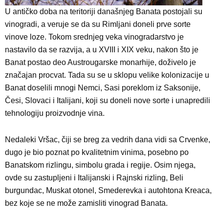
U antičko doba na teritoriji današnjeg Banata postojali su
vinogradi, a veruje se da su Rimljani doneli prve sorte
vinove loze. Tokom srednjeg veka vinogradarstvo je
nastavilo da se razvija, a u XVIII i XIX veku, nakon što je
Banat postao deo Austrougarske monarhije, doživelo je
značajan procvat. Tada su se u sklopu velike kolonizacije u
Banat doselili mnogi Nemci, Sasi poreklom iz Saksonije,
Česi, Slovaci i Italijani, koji su doneli nove sorte i unapredili
tehnologiju proizvodnje vina.
Nedaleki Vršac, čiji se breg za vedrih dana vidi sa Crvenke,
dugo je bio poznat po kvalitetnim vinima, posebno po
Banatskom rizlingu, simbolu grada i regije. Osim njega,
ovde su zastupljeni i Italijanski i Rajnski rizling, Beli
burgundac, Muskat otonel, Smederevka i autohtona Kreaca,
bez koje se ne može zamisliti vinograd Banata.