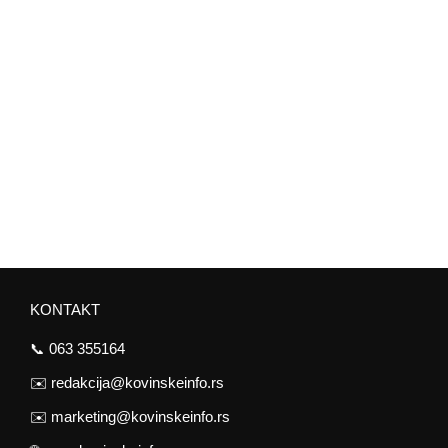
KONTAKT
📞
063 355164
✉️
redakcija@kovinskeinfo.rs
✉️
marketing@kovinskeinfo.rs