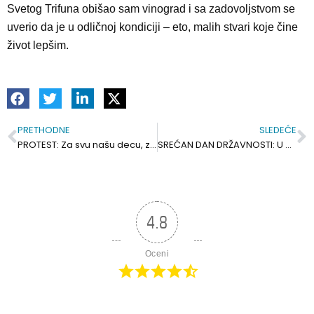
Svetog Trifuna obišao sam vinograd i sa zadovoljstvom se
uverio da je u odličnoj kondiciji – eto, malih stvari koje čine
život lepšim.
PRETHODNE
SLEDEĆE
Prev
S
PROTEST: Za svu našu decu, za prosvetne radnike, za dostojanstvo i hrabrost. Pred Bolnicom u protestnoj tišini i zaposleni
SREĆAN DAN DRŽAVNOSTI: U Kragujevcu narodni sabor na Sretenje, u Sremskoj Mitrovici podmićeni i ucenjeni
4.8
Oceni