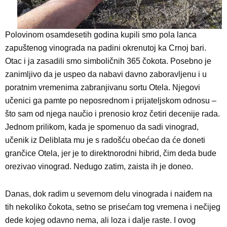
Polovinom osamdesetih godina kupili smo pola lanca
zapuštenog vinograda na padini okrenutoj ka Crnoj bari.
Otac i ja zasadili smo simboličnih 365 čokota. Posebno je
zanimljivo da je uspeo da nabavi davno zaboravljenu i u
poratnim vremenima zabranjivanu sortu Otela. Njegovi
učenici ga pamte po neposrednom i prijateljskom odnosu –
što sam od njega naučio i prenosio kroz četiri decenije rada.
Jednom prilikom, kada je spomenuo da sadi vinograd,
učenik iz Deliblata mu je s radošću obećao da će doneti
grančice Otela, jer je to direktnorodni hibrid, čim deda bude
orezivao vinograd. Nedugo zatim, zaista ih je doneo.
Danas, dok radim u severnom delu vinograda i naiđem na
tih nekoliko čokota, setno se prisećam tog vremena i nečijeg
dede kojeg odavno nema, ali loza i dalje raste. I ovog