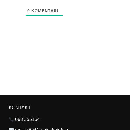
0
KOMENTARI
KONTAKT
063 355164
redakcija@kovinskeinfo.rs