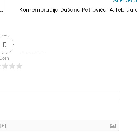
SLEDEĆ
Dan darivanja knjige i javno čitanje ovog petka u biblioteci
Komemoracija Dušanu Petroviću 14. februar
0
Oceni
[+]