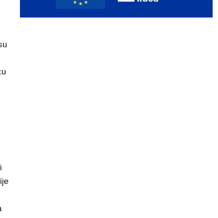
su
cu
i
ije
a