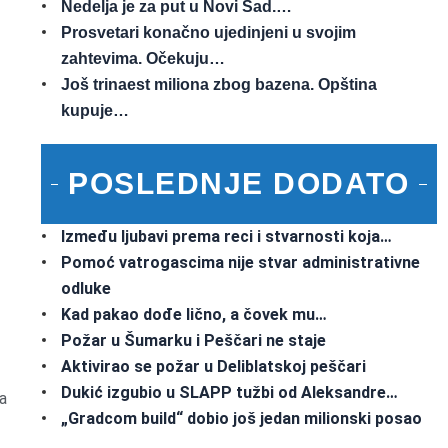
Nedelja je za put u Novi Sad.…
Prosvetari konačno ujedinjeni u svojim
zahtevima. Očekuju…
Još trinaest miliona zbog bazena. Opština
kupuje…
POSLEDNJE DODATO
Između ljubavi prema reci i stvarnosti koja…
Pomoć vatrogascima nije stvar administrativne
odluke
Kad pakao dođe lično, a čovek mu…
Požar u Šumarku i Peščari ne staje
Aktivirao se požar u Deliblatskoj peščari
Dukić izgubio u SLAPP tužbi od Aleksandre…
a
„Gradcom build“ dobio još jedan milionski posao