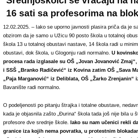
Srednjoškolci se vraćaju na n
16 sati sa profesorima na blo
12.02.2025. – Iako se uporno javnosti plasira priča da je s
obzirom da je samo u Užicu 90 posto škola u totalnoj obus
škola 13 u totalnoj obustavi nastave, 14 škola radi u mini
obustavi, dok škola, u Glogonju radi normalno.
U kovinsko
procesa rada izglasale su OŠ „Jovan Jovanović Zmaj“
i SSŠ „Branko Radičević“ iz Kovina zatim OŠ „Sava M
„Paja Marganović“ iz Deliblata, OŠ „Žarko Zrenjanin“
Bavanište radi normalno.
O podeljenosti po pitanju štrajka i totalne obustave, nedav
kada je objasnila zašto „Đurina“ škola tada još nije bila u 
profesore dve srednje škole.
Iako su nam učenici rekli d
granice iza kojih nema povratka, u protestnim blokada