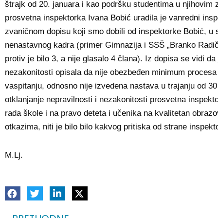
štrajk od 20. januara i kao podršku studentima u njihovim
prosvetna inspektorka Ivana Bobić uradila je vanredni insp
zvaničnom dopisu koji smo dobili od inspektorke Bobić, u s
nenastavnog kadra (primer Gimnazija i SSŠ „Branko Radiče
protiv je bilo 3, a nije glasalo 4 člana). Iz dopisa se vidi 
nezakonitosti opisala da nije obezbeđen minimum procesa 
vaspitanju, odnosno nije izvedena nastava u trajanju od 
otklanjanje nepravilnosti i nezakonitosti prosvetna inspe
rada škole i na pravo deteta i učenika na kvalitetan obrazo
otkazima, niti je bilo bilo kakvog pritiska od strane inspek
M.Lj.