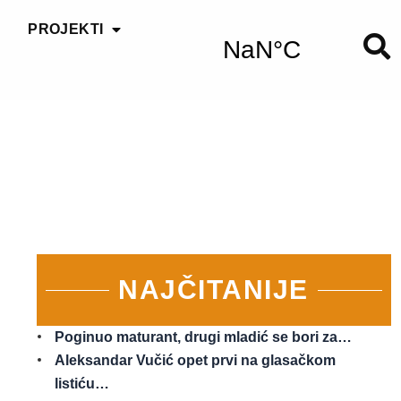
PROJEKTI
NAJČITANIJE
Poginuo maturant, drugi mladić se bori za…
Aleksandar Vučić opet prvi na glasačkom
listiću…