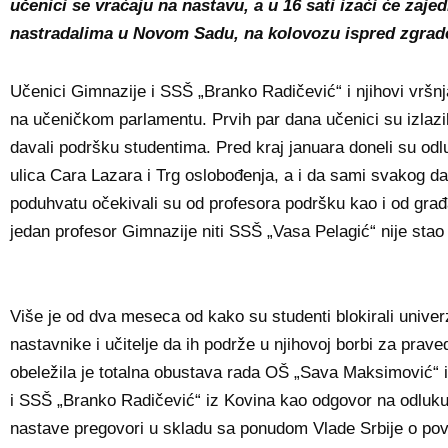
učenici se vraćaju na nastavu, a u 16 sati izaći će zaj
nastradalima u Novom Sadu, na kolovozu ispred zgrad
Učenici Gimnazije i SSŠ „Branko Radičević“ i njihovi vršn
na učeničkom parlamentu. Prvih par dana učenici su izlazili
davali podršku studentima. Pred kraj januara doneli su odl
ulica Cara Lazara i Trg oslobođenja, a i da sami svakog 
poduhvatu očekivali su od profesora podršku kao i od gra
jedan profesor Gimnazije niti SSŠ „Vasa Pelagić“ nije sta
Više je od dva meseca od kako su studenti blokirali univer
nastavnike i učitelje da ih podrže u njihovoj borbi za prav
obeležila je totalna obustava rada OŠ „Sava Maksimović“
i SSŠ „Branko Radičević“ iz Kovina kao odgovor na odluku 
nastave pregovori u skladu sa ponudom Vlade Srbije o pov