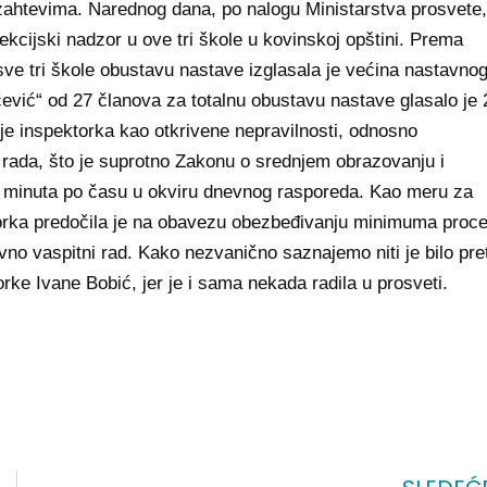
 zahtevima. Narednog dana, po nalogu Ministarstva prosvete,
ekcijski nadzor u ove tri škole u kovinskoj opštini. Prema
ve tri škole obustavu nastave izglasala je većina nastavnog
vić“ od 27 članova za totalnu obustavu nastave glasalo je 
da je inspektorka kao otkrivene nepravilnosti, odnosno
rada, što je suprotno Zakonu o srednjem obrazovanju i
30 minuta po času u okviru dnevnog rasporeda. Kao meru za
ktorka predočila je na obavezu obezbeđivanju minimuma proc
vno vaspitni rad. Kako nezvanično saznajemo niti je bilo pret
torke Ivane Bobić, jer je i sama nekada radila u prosveti.