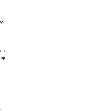
 i
20,
esa
nji