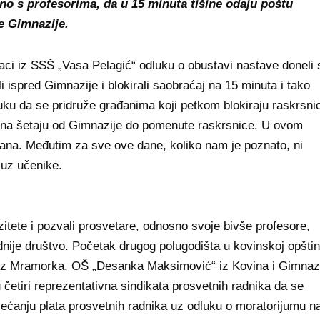
edno s profesorima, da u 15 minuta tišine odaju poštu
e Gimnazije.
jaci iz SSŠ „Vasa Pelagić“ odluku o obustavi nastave doneli 
 ispred Gimnazije i blokirali saobraćaj na 15 minuta i tako
uku da se pridruže građanima koji petkom blokiraju raskrsni
dana šetaju od Gimnazije do pomenute raskrsnice. U ovom
đana. Međutim za sve ove dane, koliko nam je poznato, ni
o uz učenike.
zitete i pozvali prosvetare, odnosno svoje bivše profesore,
ednije društvo. Početak drugog polugodišta u kovinskoj opštin
 iz Mramorka, OŠ „Desanka Maksimović“ iz Kovina i Gimnaz
četiri reprezentativna sindikata prosvetnih radnika da se
ećanju plata prosvetnih radnika uz odluku o moratorijumu n