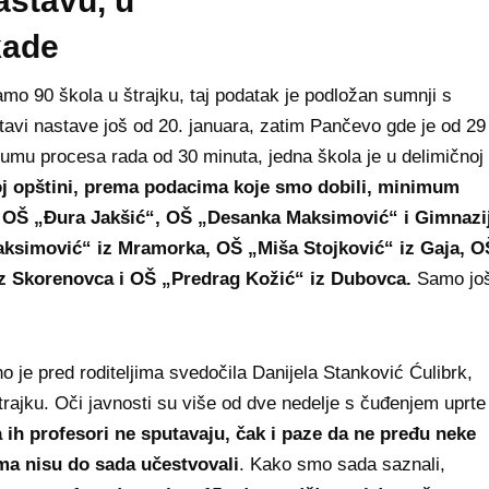
astavu, u
kade
amo 90 škola u štrajku, taj podatak je podložan sumnji s
tavi nastave još od 20. januara, zatim Pančevo gde je od 29
mumu procesa rada od 30 minuta, jedna škola je u delimičnoj
j opštini, prema podacima koje smo dobili, minimum
, OŠ „Đura Jakšić“, OŠ „Desanka Maksimović“ i Gimnazi
aksimović“ iz Mramorka, OŠ „Miša Stojković“ iz Gaja, O
 iz Skorenovca i OŠ „Predrag Kožić“ iz Dubovca.
Samo jo
no je pred roditeljima svedočila Danijela Stanković Ćulibrk,
štrajku. Oči javnosti su više od dve nedelje s čuđenjem uprte
a ih profesori ne sputavaju, čak i paze da ne pređu neke
ma nisu do sada učestvovali
. Kako smo sada saznali,