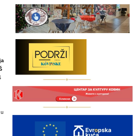
ja
Š
š
 u