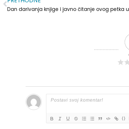
PRETHODNE
Prev
{}