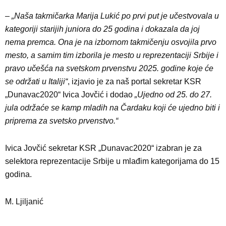
–
„Naša takmičarka Marija Lukić po prvi put je učestvovala u
kategoriji starijih juniora do 25 godina i dokazala da joj
nema premca. Ona je na izbornom takmičenju osvojila prvo
mesto, a samim tim izborila je mesto u reprezentaciji Srbije i
pravo učešća na svetskom prvenstvu 2025. godine koje će
se održati u Italiji“
, izjavio je za naš portal sekretar KSR
„Dunavac2020“ Ivica Jovčić i dodao
„Ujedno od 25. do 27.
jula održaće se kamp mladih na Čardaku koji će ujedno biti i
priprema za svetsko prvenstvo.“
Ivica Jovčić sekretar KSR „Dunavac2020“ izabran je za
selektora reprezentacije Srbije u mlađim kategorijama do 15
godina.
M. Ljiljanić