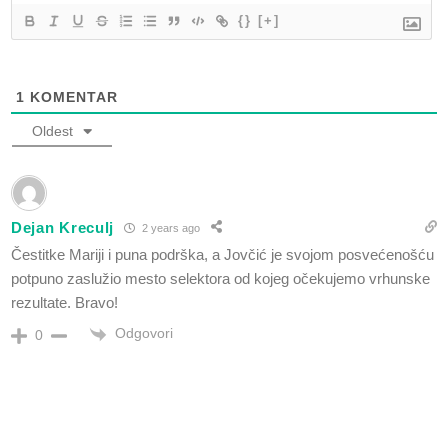
{}
[+]
1
KOMENTAR
Oldest
Dejan Kreculj
2 years ago
Čestitke Mariji i puna podrška, a Jovčić je svojom posvećenošću
potpuno zaslužio mesto selektora od kojeg očekujemo vrhunske
rezultate. Bravo!
Odgovori
0