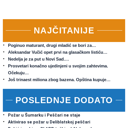
NAJČITANIJE
Poginuo maturant, drugi mladić se bori za…
Aleksandar Vučić opet prvi na glasačkom listiću…
Nedelja je za put u Novi Sad.…
Prosvetari konačno ujedinjeni u svojim zahtevima.
Očekuju…
Još trinaest miliona zbog bazena. Opština kupuje…
POSLEDNJE DODATO
Požar u Šumarku i Peščari ne staje
Aktivirao se požar u Deliblatskoj peščari