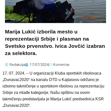
Marija Lukić izborila mesto u
reprezentaciji Srbije i plasman na
Svetsko prvenstvo. Ivica Jovčić izabran
za selektora.
Redakcija
17/07/2024
Komentar
17. 07. 2024. – U organizaciji Kluba sportskih ribolovaca
„Dunavac2020“ na kanalu DTD u Kajtasovu održano je
izborno takmičenje u sportskom ribolovu za reprezentaciju
Srbije za mlađe kategorije. Našu opštinu na ovom
takmičenju predstavljala je Marija Lukić predsednica KSR
„Dunavac2020“.