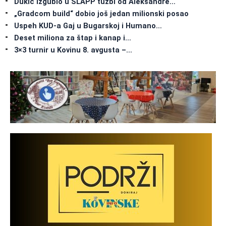
Dukić izgubio u SLAPP tužbi od Aleksandre…
„Gradcom build“ dobio još jedan milionski posao
Uspeh KUD-a Gaj u Bugarskoj i Humano…
Deset miliona za štap i kanap i…
3×3 turnir u Kovinu 8. avgusta –…