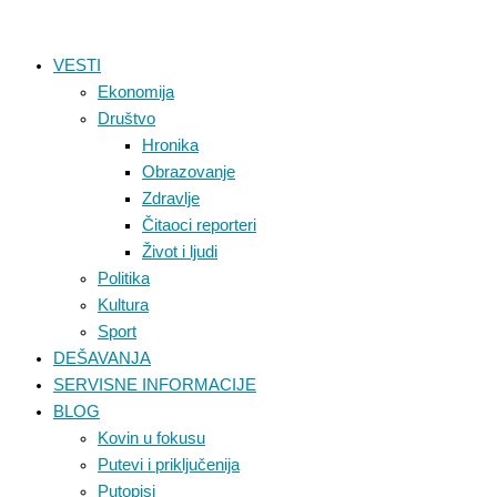
Pređi
na
VESTI
sadržaj
Ekonomija
Društvo
Hronika
Obrazovanje
Zdravlje
Čitaoci reporteri
Život i ljudi
Politika
Kultura
Sport
DEŠAVANJA
SERVISNE INFORMACIJE
BLOG
Kovin u fokusu
Putevi i priključenija
Putopisi