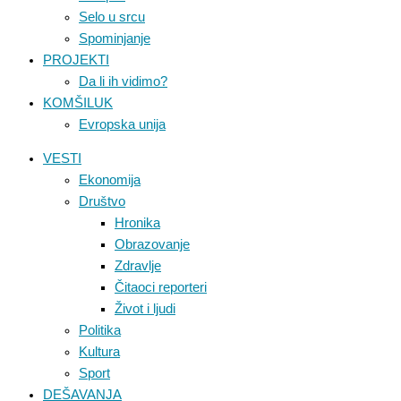
Selo u srcu
Spominjanje
PROJEKTI
Da li ih vidimo?
KOMŠILUK
Evropska unija
VESTI
Ekonomija
Društvo
Hronika
Obrazovanje
Zdravlje
Čitaoci reporteri
Život i ljudi
Politika
Kultura
Sport
DEŠAVANJA