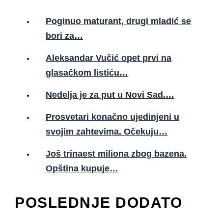
Poginuo maturant, drugi mladić se
bori za…
Aleksandar Vučić opet prvi na
glasačkom listiću…
Nedelja je za put u Novi Sad.…
Prosvetari konačno ujedinjeni u
svojim zahtevima. Očekuju…
Još trinaest miliona zbog bazena.
Opština kupuje…
POSLEDNJE DODATO