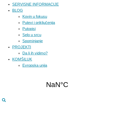
SERVISNE INFORMACIJE
BLOG
Kovin u fokusu
Putevi i priključenija
Putopisi
Selo u srcu
Spominjanje
PROJEKTI
Da li ih vidimo?
KOMŠILUK
Evropska unija