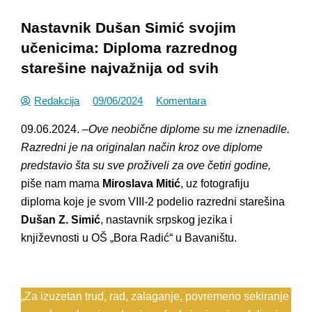
Nastavnik Dušan Simić svojim
učenicima: Diploma razrednog
starešine najvažnija od svih
Redakcija
09/06/2024
Komentara
09.06.2024. –
Ove neobične diplome su me iznenadile.
Razredni je na originalan način kroz ove diplome
predstavio šta su sve proživeli za ove četiri godine,
piše nam mama
Miroslava Mitić
, uz fotografiju
diploma koje je svom VIII-2 podelio razredni starešina
Dušan Z. Simić
, nastavnik srpskog jezika i
književnosti u OŠ „Bora Radić“ u Bavaništu.
„Za izuzetan trud, rad, zalaganje, povremeno sekiranje