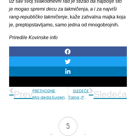
uz sav svoj svakodnevni rad je stizao da najbolje što
je mogao spremi decu za takmičenja, a i za najviši
rang-republičko takmičenje
, kaže zahvalna majka koja
je, preptopstavljamo, samo jedna od mnogobrojnih.
Priredile Kovinske info
PRETHODNE
SLEDEĆE
Prev
Sledeća
Moj deda Eugen Paul: Damski hod i dizel alarm
Tajna „Pasuljijada“ u Bavaništu ili kako obesmisliti manifestaciju?
5