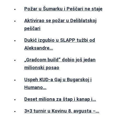
Požar u Šumarku i Peščari ne staje
Aktivirao se požar u Deliblatskoj
peščari
Dukić izgubio u SLAPP tužbi od
Aleksandre…
„Gradcom build“ dobio još jedan
milionski posao
Uspeh KUD-a Gaj u Bugarskoj i
Humano…
Deset miliona za štap i kanap i…
3×3 turnir u Kovinu 8. avgusta –…