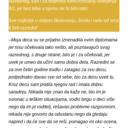
razrednog, kao i za doprinos funkcionisanju odeljenja
8/2, jer bez tebe u njemu ne bi bilo isto!
Sve najbolje u daljem školovanju, životu i radu od srca
ti želi razredni“
–
Moja deca su se prijatno iznenadila ovim diplomama
jer nisu očekivala tako nešto, ali poznavajući svog
razrednog, s druge strane, bilo je i za očekivati, jer
uvek je umeo da učini samo dobra dela. Razredni se
za ove četiri godine trudio i zalagao za svu decu,
podjednako davao sve od sebe, bio za decu uvek tu.
Kroz decu sam pratila njegov rad i imala dobru
saradnju. Nikada nije znao da kaže ne, bio im je
oslonac u teškim situacijama, vodio brigu o deci više
nego da im je roditelj, rešavao probleme razgovorom,
nikada nije govorio da odustanu nego da gledaju
napred i da će sve da se reši, pomagao im oko ocena,