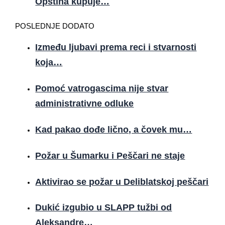
Opština kupuje…
POSLEDNJE DODATO
Između ljubavi prema reci i stvarnosti
koja…
Pomoć vatrogascima nije stvar
administrativne odluke
Kad pakao dođe lično, a čovek mu…
Požar u Šumarku i Peščari ne staje
Aktivirao se požar u Deliblatskoj peščari
Dukić izgubio u SLAPP tužbi od
Aleksandre…