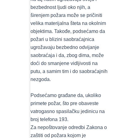
bezbednost ljudi oko njih, a
širenjem požara može se pričiniti
velika materijalna šteta na okolnim
objektima. Takođe, podsećamo da
požari u blizini saobraćajnica
ugrožavaju bezbedno odvijanje
saobraćaja i da, zbog dima, može
doći do smanjene vidljivosti na
putu, a samim tim i do saobraćajnih
nezgoda.
Podsećamo građane da, ukoliko
primete požar, što pre obaveste
vatrogasno spasilačku jedinicu na
broj telefona 193.
Za nepoštovanje odredbi Zakona o
zaštiti od požara kojom je