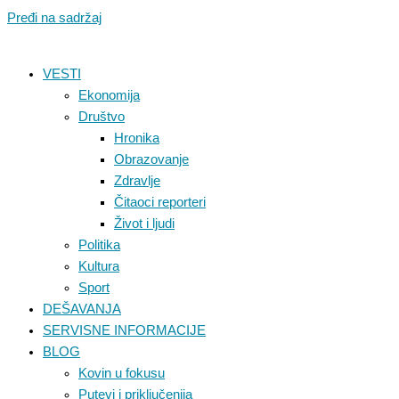
Pređi na sadržaj
VESTI
Ekonomija
Društvo
Hronika
Obrazovanje
Zdravlje
Čitaoci reporteri
Život i ljudi
Politika
Kultura
Sport
DEŠAVANJA
SERVISNE INFORMACIJE
BLOG
Kovin u fokusu
Putevi i priključenija