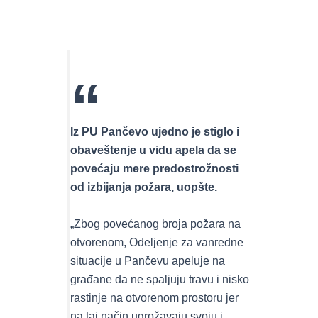
Iz PU Pančevo ujedno je stiglo i
obaveštenje u vidu apela da se
povećaju mere predostrožnosti
od izbijanja požara, uopšte.
„Zbog povećanog broja požara na
otvorenom, Odeljenje za vanredne
situacije u Pančevu apeluje na
građane da ne spaljuju travu i nisko
rastinje na otvorenom prostoru jer
na taj način ugrožavaju svoju i