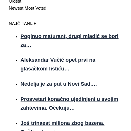
Oldest
Newest
Most Voted
NAJČITANIJE
Poginuo maturant, drugi mladić se bori
za…
Aleksandar Vučić opet prvi na
glasačkom listiću…
Nedelja je za put u Novi Sad.…
Prosvetari konačno ujedinjeni u svojim
zahtevima. Očekuju…
Još trinaest miliona zbog bazena.