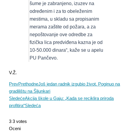
šume je zabranjeno, izuzev na
određenim i za to obeleženim
mestima, u skladu sa propisanim
merama zaštite od požara, a za
nepoštovanje ove odredbe za
fizička lica predviđena kazna je od
10-50.000 dinara“, kaže se u apelu
PU Pančevo.
V.Ž.
Prev
Prethodne
Još jedan radnik izgubio život. Poginuo na
gradilištu na Šljunkari
Sledeće
Akcija škole u Gaju: „Kada se reciklira priroda
profitira“
Sledeća
3
3
votes
Oceni