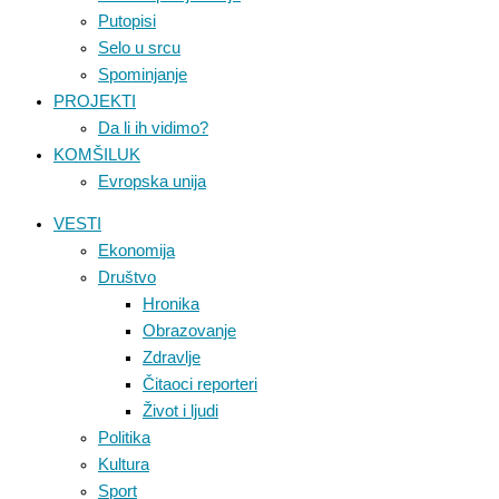
Putopisi
Selo u srcu
Spominjanje
PROJEKTI
Da li ih vidimo?
KOMŠILUK
Evropska unija
VESTI
Ekonomija
Društvo
Hronika
Obrazovanje
Zdravlje
Čitaoci reporteri
Život i ljudi
Politika
Kultura
Sport