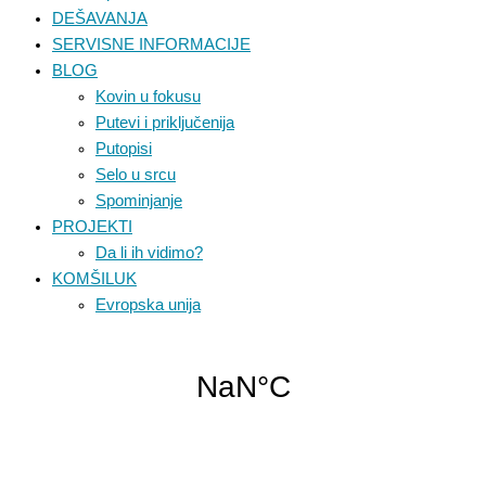
DEŠAVANJA
SERVISNE INFORMACIJE
BLOG
Kovin u fokusu
Putevi i priključenija
Putopisi
Selo u srcu
Spominjanje
PROJEKTI
Da li ih vidimo?
KOMŠILUK
Evropska unija