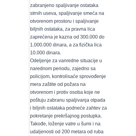
zabranjeno spaljivanje ostataka
strnih useva, spaljivanje smeća na
otvorenom prostoru i spaljivanje
biljnih ostataka, za pravna lica
zaprećena je kazna od 300.000 do
1.000.000 dinara, a za fizička lica
10.000 dinara.
Odeljenje za vanredne situacije u
narednom periodu, zajedno sa
policijom, kontrolisaće sprovođenje
mera zaštite od požara na
otvorenom i protiv osoba koje ne
poštuju zabranu spaljivanja otpada
i biljnih ostataka podneće zahtev za
pokretanje prekršajnog postupka.
Takođe, loženje vatre u šumi i na
udaljenosti od 200 metara od ruba