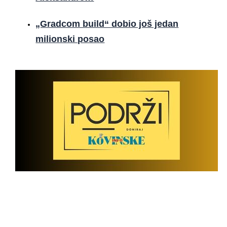
„Gradcom build“ dobio još jedan
milionski posao