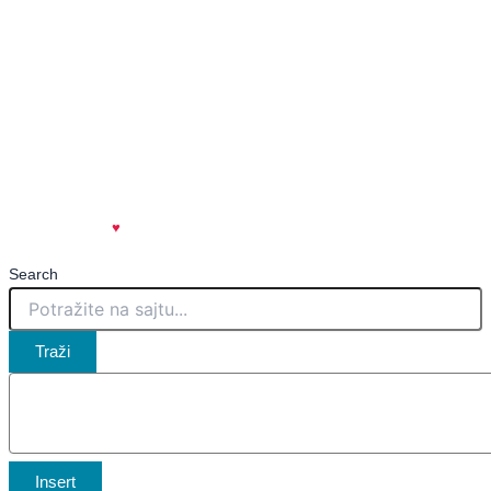
🌐
www.kovinskeinfo.rs
Impresum
Uslovi korišćenja
Politika privatnosti
Marketing
Kontakt
created with
♥
| spicy.rs
🌶️
Search
Traži
Insert