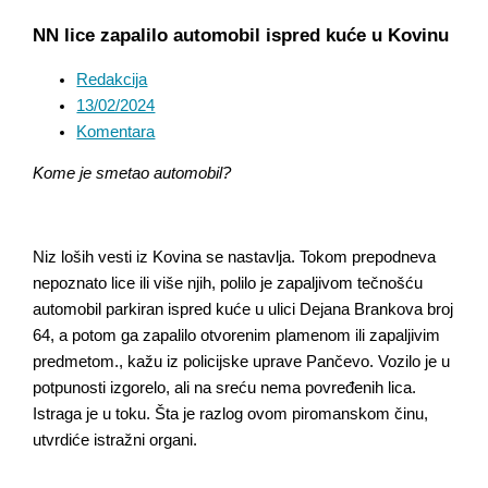
NN lice zapalilo automobil ispred kuće u Kovinu
Redakcija
13/02/2024
Komentara
Kome je smetao automobil?
Niz loših vesti iz Kovina se nastavlja. Tokom prepodneva
nepoznato lice ili više njih, polilo je zapaljivom tečnošću
automobil parkiran ispred kuće u ulici Dejana Brankova broj
64, a potom ga zapalilo otvorenim plamenom ili zapaljivim
predmetom., kažu iz policijske uprave Pančevo. Vozilo je u
potpunosti izgorelo, ali na sreću nema povređenih lica.
Istraga je u toku. Šta je razlog ovom piromanskom činu,
utvrdiće istražni organi.