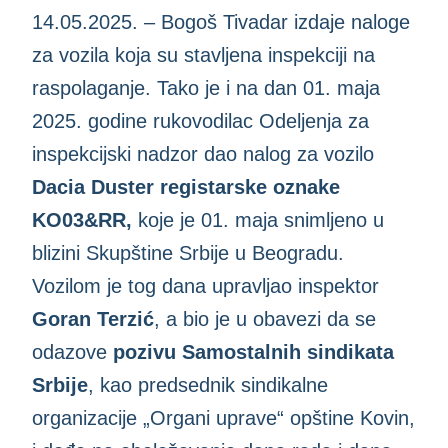
14.05.2025. – Bogoš Tivadar izdaje naloge
za vozila koja su stavljena inspekciji na
raspolaganje. Tako je i na dan 01. maja
2025. godine rukovodilac Odeljenja za
inspekcijski nadzor dao nalog za vozilo
Dacia Duster registarske oznake
KO03&RR,
koje je 01. maja snimljeno u
blizini Skupštine Srbije u Beogradu.
Vozilom je tog dana upravljao inspektor
Goran Terzić
, a bio je u obavezi da se
odazove
pozivu Samostalnih sindikata
Srbije
, kao predsednik sindikalne
organizacije „Organi uprave“ opštine Kovin,