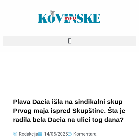
Pređi
na
sadržaj
Plava Dacia išla na sindikalni skup
Prvog maja ispred Skupštine. Šta je
radila bela Dacia na ulici tog dana?
Redakcija
14/05/2025
Komentara