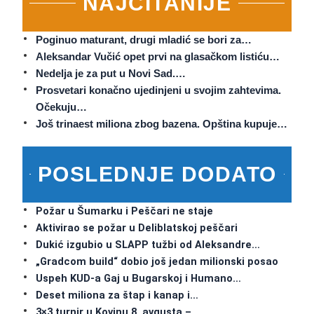
NAJČITANIJE
Poginuo maturant, drugi mladić se bori za…
Aleksandar Vučić opet prvi na glasačkom listiću…
Nedelja je za put u Novi Sad.…
Prosvetari konačno ujedinjeni u svojim zahtevima.
Očekuju…
Još trinaest miliona zbog bazena. Opština kupuje…
POSLEDNJE DODATO
Požar u Šumarku i Peščari ne staje
Aktivirao se požar u Deliblatskoj peščari
Dukić izgubio u SLAPP tužbi od Aleksandre…
„Gradcom build“ dobio još jedan milionski posao
Uspeh KUD-a Gaj u Bugarskoj i Humano…
Deset miliona za štap i kanap i…
3×3 turnir u Kovinu 8. avgusta –…