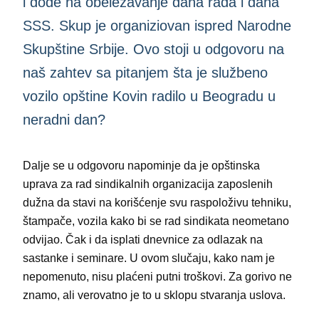
i dođe na obeležavanje dana rada i dana
SSS. Skup je organiziovan ispred Narodne
Skupštine Srbije. Ovo stoji u odgovoru na
naš zahtev sa pitanjem šta je službeno
vozilo opštine Kovin radilo u Beogradu u
neradni dan?
Dalje se u odgovoru napominje da je opštinska
uprava za rad sindikalnih organizacija zaposlenih
dužna da stavi na korišćenje svu raspoloživu tehniku,
štampače, vozila kako bi se rad sindikata neometano
odvijao. Čak i da isplati dnevnice za odlazak na
sastanke i seminare. U ovom slučaju, kako nam je
nepomenuto, nisu plaćeni putni troškovi. Za gorivo ne
znamo, ali verovatno je to u sklopu stvaranja uslova.