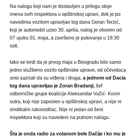
Na nalogu koji nam je dostavljen u prilogu stoje
imena svih inspektora u opštinskoj upravi, dok je po
navodima vozilom upravljao tog dana Goran Terzić,
koji je automobil uzeo 30. aprila, nalog je otvoren od
07 ujutru 01. maja, a završeno je putovanje u 19.30
sati.
Iako se tvrdi da je prvog maja u Beogradu bilo samo
jedno službeno vozilo opštinske uprave, od očevidaca
smo saznali da su viđena i druga,
a jednom od Dacia
tog dana upravljao je Zoran Bradanji,
šef
odborničke grupe koalicije Aleksandar Vučić- Kovin
sutra, koji nije zaposlen u opštinskoj upravi, a nije ni
sindikalni rukovodilac. Nije ni jedan od šest
inspektora koji su navedeni na putnom nalogu.
Šta je onda radio za volanom bele Dačije i ko mu je