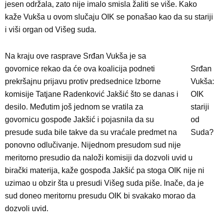
jesen održala, zato nije imalo smisla žaliti se više. Kako
kaže Vukša u ovom slučaju OIK se ponašao kao da su stariji
i viši organ od Višeg suda.
Na kraju ove rasprave Srđan Vukša je sa
govornice rekao da će ova koalicija podneti
Srđan
prekršajnu prijavu protiv predsednice Izborne
Vukša:
komisije Tatjane Radenković Jakšić što se danas i
OIK
desilo. Međutim još jednom se vratila za
stariji
govornicu gospođe Jakšić i pojasnila da su
od
presude suda bile takve da su vraćale predmet na
Suda?
ponovno odlučivanje. Nijednom presudom sud nije
meritorno presudio da naloži komisiji da dozvoli uvid u
birački materija, kaže gospođa Jakšić pa stoga OIK nije ni
uzimao u obzir šta u presudi Višeg suda piše. Inače, da je
sud doneo meritornu presudu OIK bi svakako morao da
dozvoli uvid.