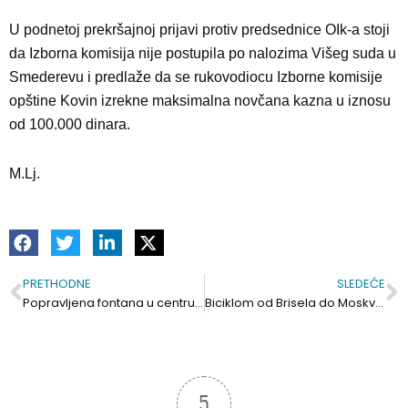
U podnetoj prekršajnoj prijavi protiv predsednice OIk-a stoji
da Izborna komisija nije postupila po nalozima Višeg suda u
Smederevu i predlaže da se rukovodiocu Izborne komisije
opštine Kovin izrekne maksimalna novčana kazna u iznosu
od 100.000 dinara.
M.Lj.
PRETHODNE
SLEDEĆE
Prev
S
Popravljena fontana u centru. Košenje se nastavlja
Biciklom od Brisela do Moskve 13: Kamion na „tri“ točka, jedan se zapalio, put se odužio ( video)
5