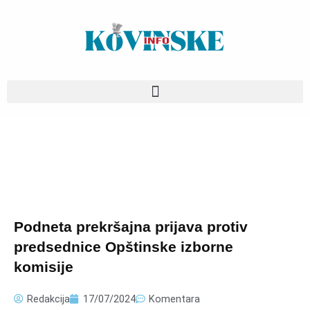
Pređi
na
sadržaj
Podneta prekršajna prijava protiv
predsednice Opštinske izborne
komisije
Redakcija
17/07/2024
Komentara