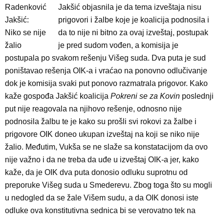
Radenković
Jakšić objasnila je da tema izveštaja nisu
Jakšić:
prigovori i žalbe koje je koalicija podnosila i
Niko se nije
da to nije ni bitno za ovaj izveštaj, postupak
žalio
je pred sudom vođen, a komisija je
postupala po svakom rešenju Višeg suda. Dva puta je sud
poništavao rešenja OIK-a i vraćao na ponovno odlučivanje
dok je komisija svaki put ponovo razmatrala prigovor. Kako
kaže gospođa Jakšić koalicija
Pokreni se za Kovin
poslednji
put nije reagovala na njihovo rešenje, odnosno nije
podnosila žalbu te je kako su prošli svi rokovi za žalbe i
prigovore OIK doneo ukupan izveštaj na koji se niko nije
žalio. Međutim, Vukša se ne slaže sa konstatacijom da ovo
nije važno i da ne treba da uđe u izveštaj OIK-a jer, kako
kaže, da je OIK dva puta donosio odluku suprotnu od
preporuke Višeg suda u Smederevu. Zbog toga što su mogli
u nedogled da se žale Višem sudu, a da OIK donosi iste
odluke ova konstitutivna sednica bi se verovatno tek na