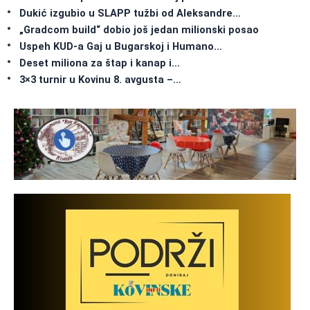
Dukić izgubio u SLAPP tužbi od Aleksandre…
„Gradcom build“ dobio još jedan milionski posao
Uspeh KUD-a Gaj u Bugarskoj i Humano…
Deset miliona za štap i kanap i…
3×3 turnir u Kovinu 8. avgusta –…