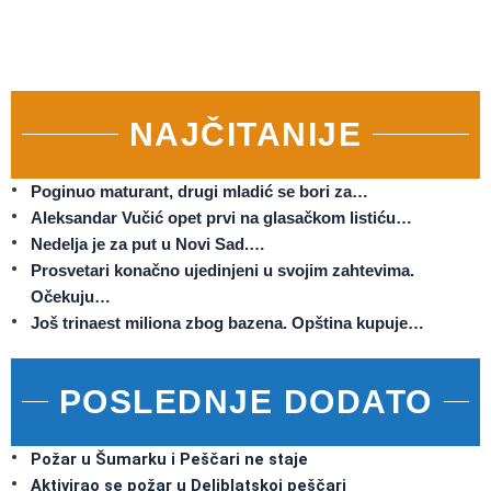
NAJČITANIJE
Poginuo maturant, drugi mladić se bori za…
Aleksandar Vučić opet prvi na glasačkom listiću…
Nedelja je za put u Novi Sad.…
Prosvetari konačno ujedinjeni u svojim zahtevima.
Očekuju…
Još trinaest miliona zbog bazena. Opština kupuje…
POSLEDNJE DODATO
Požar u Šumarku i Peščari ne staje
Aktivirao se požar u Deliblatskoj peščari