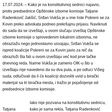
17.07.2024. – Kako je na konstitutivnoj sednici najavio,
protiv predsednice Opštinske izborne komisije Tatjane
Radenković Jakšić, Srđan Vukša je u ime liste Pokreni se za
Kovin preko advokata podneo prekršajnu prijavu. Naviknuti
do sada da se izveštaji, u ovom slučaju izveštaj Opštinske
izborne komisije o sprovedenim lokalnim izborima, ne
obrazlažu nego jednostavno usvajaju, Srđan Vukša se
ispred koalicije Pokreni se za Kovin javio za reč da
obrazloži šta fali u ovom izveštaju već kod prve tačke
dnevnog reda. Naime Vukša je zamerio OIK-u što u
izveštaju nije navedeno da su dva puta, a po odluci Višeg
suda, odlučivali da li će koaliciji dozvoliti uvid u birački
materijal sa tri biračka mesta, i tražio je pojašnjenje od
predsednice Izborne komisije.
Iako nije pozvana na konstitutivnu sednicu,
Tatjana
kako je sama rekla, Tatjana Radenković