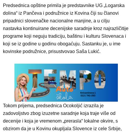
Predsednica opštine primila je predstavnike UG „Logarska
dolina“ iz Pančeva i podružnice iz Kovina čiji su članovi
pripadnici slovenačke nacionalne manjine, a u cilju
nastavka kontinuirane decenijske saradnje kroz najrazličitije
programe koji neguju tradiciju, baštinu i kulturu Slovenaca i
koji se iz godine u godinu obogaćuju. Sastanku je, u ime
kovinske podružnice, prisustvovao Saša Lukić.
Tokom prijema, predsednica Ocokoljić izrazila je
zadovoljstvo zbog izuzetne saradnje koja traje više od
decenije i koja je vremenom „prerasla“ lokalne okvire, s
obzirom da je u Kovinu okupljala Slovence iz cele Srbije,