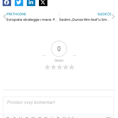
PRETHODNE
SLEDEĆE
Prev
S
Evropske strategije i mere: Pasoši za kućne ljubimce. Pričvršćen čep smanjuje zagađenje
Sedmi „Dunav film fest“u Smederevu od 20. avgusta
0
Oceni