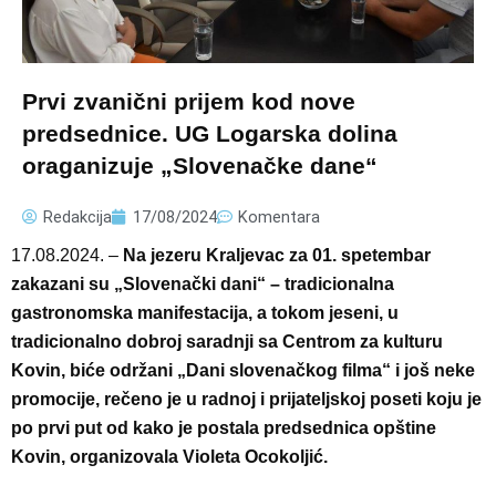
Prvi zvanični prijem kod nove
predsednice. UG Logarska dolina
oraganizuje „Slovenačke dane“
Redakcija
17/08/2024
Komentara
17.08.2024. –
Na jezeru Kraljevac za 01. spetembar
zakazani su „Slovenački dani“ – tradicionalna
gastronomska manifestacija, a tokom jeseni, u
tradicionalno dobroj saradnji sa Centrom za kulturu
Kovin, biće održani „Dani slovenačkog filma“ i još neke
promocije, rečeno je u radnoj i prijateljskoj poseti koju je
po prvi put od kako je postala predsednica opštine
Kovin, organizovala Violeta Ocokoljić.