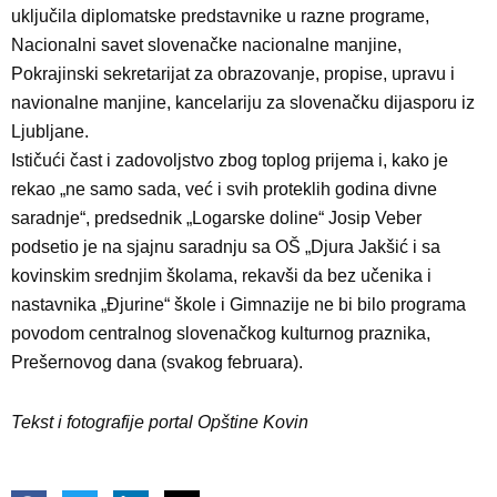
uključila diplomatske predstavnike u razne programe,
Nacionalni savet slovenačke nacionalne manjine,
Pokrajinski sekretarijat za obrazovanje, propise, upravu i
navionalne manjine, kancelariju za slovenačku dijasporu iz
Ljubljane.
Ističući čast i zadovoljstvo zbog toplog prijema i, kako je
rekao „ne samo sada, već i svih proteklih godina divne
saradnje“, predsednik „Logarske doline“ Josip Veber
podsetio je na sjajnu saradnju sa OŠ „Djura Jakšić i sa
kovinskim srednjim školama, rekavši da bez učenika i
nastavnika „Đjurine“ škole i Gimnazije ne bi bilo programa
povodom centralnog slovenačkog kulturnog praznika,
Prešernovog dana (svakog februara).
Tekst i fotografije portal Opštine Kovin