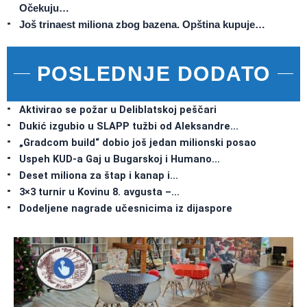
Očekuju…
Još trinaest miliona zbog bazena. Opština kupuje…
POSLEDNJE DODATO
Aktivirao se požar u Deliblatskoj peščari
Dukić izgubio u SLAPP tužbi od Aleksandre…
„Gradcom build“ dobio još jedan milionski posao
Uspeh KUD-a Gaj u Bugarskoj i Humano…
Deset miliona za štap i kanap i…
3×3 turnir u Kovinu 8. avgusta –…
Dodeljene nagrade učesnicima iz dijaspore