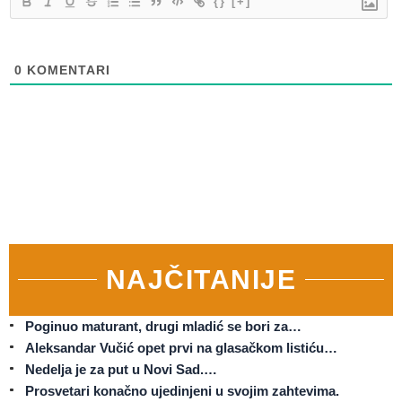
{}
[+]
0
KOMENTARI
NAJČITANIJE
Poginuo maturant, drugi mladić se bori za…
Aleksandar Vučić opet prvi na glasačkom listiću…
Nedelja je za put u Novi Sad.…
Prosvetari konačno ujedinjeni u svojim zahtevima.