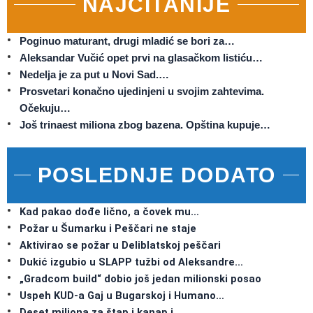
NAJČITANIJE
Poginuo maturant, drugi mladić se bori za…
Aleksandar Vučić opet prvi na glasačkom listiću…
Nedelja je za put u Novi Sad.…
Prosvetari konačno ujedinjeni u svojim zahtevima.
Očekuju…
Još trinaest miliona zbog bazena. Opština kupuje…
POSLEDNJE DODATO
Kad pakao dođe lično, a čovek mu…
Požar u Šumarku i Peščari ne staje
Aktivirao se požar u Deliblatskoj peščari
Dukić izgubio u SLAPP tužbi od Aleksandre…
„Gradcom build“ dobio još jedan milionski posao
Uspeh KUD-a Gaj u Bugarskoj i Humano…
Deset miliona za štap i kanap i…