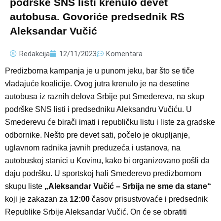
podrške SNS listi krenulo devet
autobusa. Govoriće predsednik RS
Aleksandar Vučić
Redakcija
12/11/2023
Komentara
Predizborna kampanja je u punom jeku, bar što se tiče
vladajuće koalicije. Ovog jutra krenulo je na desetine
autobusa iz raznih delova Srbije put Smedereva, na skup
podrške SNS listi i predsedniku Aleksandru Vučiću. U
Smederevu će birači imati i republičku listu i liste za gradske
odbornike. Nešto pre devet sati, počelo je okupljanje,
uglavnom radnika javnih preduzeća i ustanova, na
autobuskoj stanici u Kovinu, kako bi organizovano pošli da
daju podršku. U sportskoj hali Smederevo predizbornom
skupu liste
„Aleksandar Vučić – Srbija ne sme da stane“
koji je zakazan za
12:00
časov prisustvovaće i predsednik
Republike Srbije Aleksandar Vučić. On će se obratiti