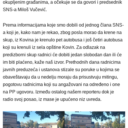
okupljenim građanima, a očekuje se da govori i predsednik
SNS-a Miloš Vučević.
Prema informacijama koje smo dobili od jednog člana SNS-
a koji je, kako nam je rekao, zbog posla morao da krene na
skup, iz Kovina je krenulo pet autobusa i još četiri autobusa
koji su krenuli iz sela opštine Kovin. Za odlazak na
predizborni skup radnici će dobiti jedan slobodan dan ili će
im biti plaćeno, kaže naš izvor. Prethodnih dana radnicima
javnih preduzeća i ustanova stizale su poruke u kojima se
obaveštavaju da u nedelju moraju da prisustvuju mitingu,
pogotovu radnicima koji su angažovani na određeno i one
na PP ugovoru. Između ostalog našem reporteru dok je
radio svoj posao, iz mase je upućeno niz uvreda.