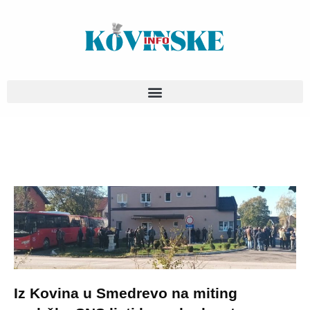
Pređi
na
sadržaj
Iz Kovina u Smedrevo na miting