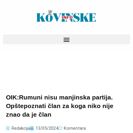
Pređi
na
sadržaj
OIK:Rumuni nisu manjinska partija.
Opštepoznati član za koga niko nije
znao da je član
Redakcija
13/05/2024
Komentara