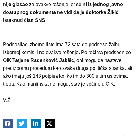
nije glasao
za ovakvo rešenje jer se
ni iz jednog javno
dostupnog dokumenta ne vidi da je doktorka Žikić
istaknuti član SNS
.
Podnosilac izborne liste ima 72 sata da podnese žalbu
Izbornoj komisiji na ovakvo rešenje. Po rečima predsednice
OIK
Tatjane Radenković Jakšić
, oni mogu da nastave
predizbornu proceduru kao svaka druga politička stranka, ali
ako imaju još 143 potpisa koliko im do 300 u tim uslovima,
treba. Kao manjinska ne mogu, stav je većine u OIK.
V.Ž.