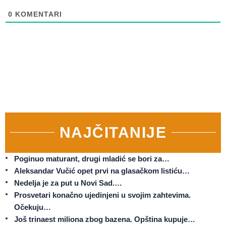
0
KOMENTARI
NAJČITANIJE
Poginuo maturant, drugi mladić se bori za…
Aleksandar Vučić opet prvi na glasačkom listiću…
Nedelja je za put u Novi Sad.…
Prosvetari konačno ujedinjeni u svojim zahtevima.
Očekuju…
Još trinaest miliona zbog bazena. Opština kupuje…