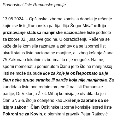
Podnosioci liste Rumunske partije
13.05.2024. – Opštinska izborna komisija donela je rešenje
kojim se listi „Rumunska partija- Ilija Šogor Miša“
odbija
priznavanje statusa manjinske nacionalne liste
podnete
za izbore 02. juna ove godine. U obrazloženju Rešenja se
kaže da je komisija razmatrala zahtev da se izbornoj listi
utvrdi status liste nacionalne manjine, ali zbog kršenja člana
75 Zakona o lokalnim izborima, to nije moguće. Naime,
sporni momenat u pomenutom članu je to što na manjinskoj
listi ne može da bude
lice za koje je o
pštepoznato da je
član neke druge stranke ili partije koja nije manjinska
. Za
kandidata liste pod rednim brojem 2 na listi Rumunske
partije, Dr Viktoriju Žikić Mihaj komisija je utvrdila da je i
član SNS-a, što je ocenjeno kao
„kršenje zabrane da se
izigra zakon“
.
Član
Opštinske izborne komisije ispred liste
Pokreni se za Kovin
, diplomirani pravnik Petar Ratković