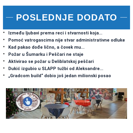
POSLEDNJE DODATO
Između ljubavi prema reci i stvarnosti koja…
Pomoć vatrogascima nije stvar administrativne odluke
Kad pakao dođe lično, a čovek mu…
Požar u Šumarku i Peščari ne staje
Aktivirao se požar u Deliblatskoj peščari
Dukić izgubio u SLAPP tužbi od Aleksandre…
„Gradcom build“ dobio još jedan milionski posao