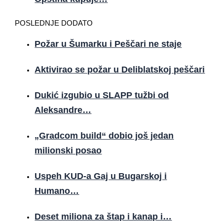
POSLEDNJE DODATO
Požar u Šumarku i Peščari ne staje
Aktivirao se požar u Deliblatskoj peščari
Dukić izgubio u SLAPP tužbi od
Aleksandre…
„Gradcom build“ dobio još jedan
milionski posao
Uspeh KUD-a Gaj u Bugarskoj i
Humano…
Deset miliona za štap i kanap i…