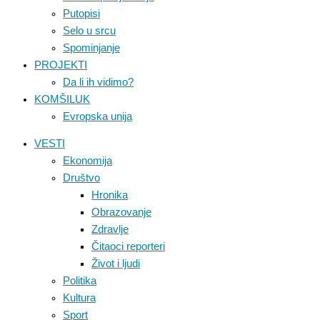
Putopisi
Selo u srcu
Spominjanje
PROJEKTI
Da li ih vidimo?
KOMŠILUK
Evropska unija
VESTI
Ekonomija
Društvo
Hronika
Obrazovanje
Zdravlje
Čitaoci reporteri
Život i ljudi
Politika
Kultura
Sport