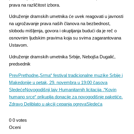
prava na različitost izbora.
Udruženje dramskih umetnika će uvek reagovati u javnosti
na ugrožavanje prava naših članova na bezbednost,
slobodu mišljenja, govora i okupljanja budući da je reč o
osnovnim ljudskim pravima koja su svima zagarantovana
Ustavom.
Udruženje dramskih umetnika Srbije, Nebojša Dugalić,
predsednik
Prev
Prethodne
„Srma“ festival tradicionalne muzike Srbije i
Makedonije u petak, 29. novembra u 19:00 časova
Sledeće
Novogodišnji lajv Humanitarnih licitacija .“Kovin
humano srce“ prikuplja donacije za novogodišnje paketiće.
Zdravo Deliblato u akciji cepanja ogreva
Sledeća
0
0
votes
Oceni