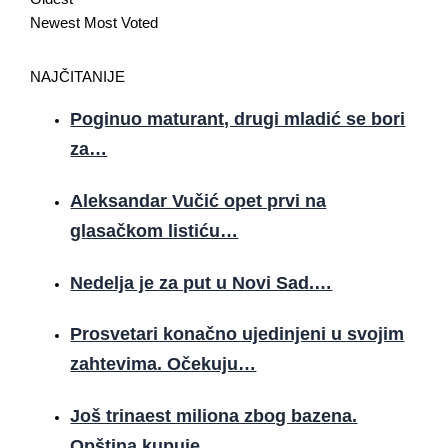
Newest
Most Voted
NAJČITANIJE
Poginuo maturant, drugi mladić se bori
za…
Aleksandar Vučić opet prvi na
glasačkom listiću…
Nedelja je za put u Novi Sad.…
Prosvetari konačno ujedinjeni u svojim
zahtevima. Očekuju…
Još trinaest miliona zbog bazena.
Opština kupuje…