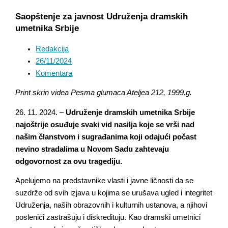
Saopštenje za javnost Udruženja dramskih
umetnika Srbije
Redakcija
26/11/2024
Komentara
Print skrin videa Pesma glumaca Ateljea 212, 1999.g.
26. 11. 2024. –
Udruženje dramskih umetnika Srbije
najoštrije osuđuje svaki vid nasilja koje se vrši nad
našim članstvom i sugrađanima koji odajući počast
nevino stradalima u Novom Sadu zahtevaju
odgovornost za ovu tragediju.
Apelujemo na predstavnike vlasti i javne ličnosti da se
suzdrže od svih izjava u kojima se urušava ugled i integritet
Udruženja, naših obrazovnih i kulturnih ustanova, a njihovi
poslenici zastrašuju i diskredituju. Kao dramski umetnici