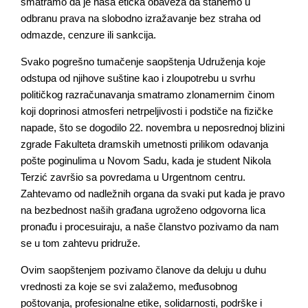
smatramo da je naša etička obaveza da stanemo u
odbranu prava na slobodno izražavanje bez straha od
odmazde, cenzure ili sankcija.
Svako pogrešno tumačenje saopštenja Udruženja koje
odstupa od njihove suštine kao i zloupotrebu u svrhu
političkog razračunavanja smatramo zlonamernim činom
koji doprinosi atmosferi netrpeljivosti i podstiče na fizičke
napade, što se dogodilo 22. novembra u neposrednoj blizini
zgrade Fakulteta dramskih umetnosti prilikom odavanja
pošte poginulima u Novom Sadu, kada je student Nikola
Terzić završio sa povredama u Urgentnom centru.
Zahtevamo od nadležnih organa da svaki put kada je pravo
na bezbednost naših građana ugroženo odgovorna lica
pronađu i procesuiraju, a naše članstvo pozivamo da nam
se u tom zahtevu pridruže.
Ovim saopštenjem pozivamo članove da deluju u duhu
vrednosti za koje se svi zalažemo, međusobnog
poštovanja, profesionalne etike, solidarnosti, podrške i