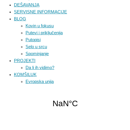
DEŠAVANJA
SERVISNE INFORMACIJE
BLOG
Kovin u fokusu
Putevi i priključenija
Putopisi
Selo u srcu
Spominjanje
PROJEKTI
Da li ih vidimo?
KOMŠILUK
Evropska unija