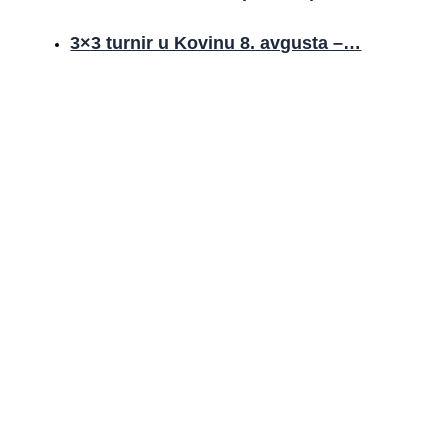
3×3 turnir u Kovinu 8. avgusta –…