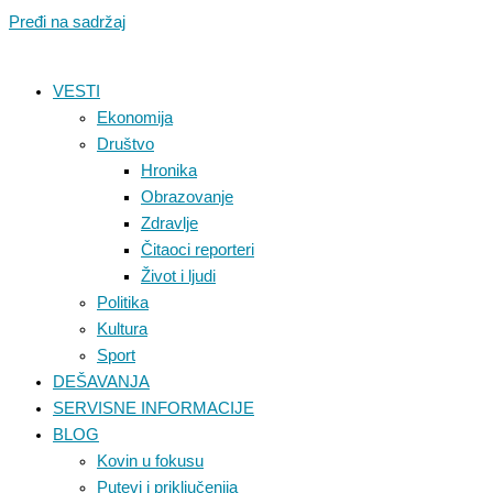
Pređi na sadržaj
VESTI
Ekonomija
Društvo
Hronika
Obrazovanje
Zdravlje
Čitaoci reporteri
Život i ljudi
Politika
Kultura
Sport
DEŠAVANJA
SERVISNE INFORMACIJE
BLOG
Kovin u fokusu
Putevi i priključenija