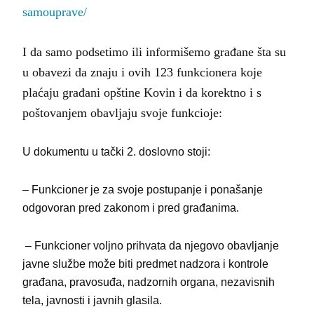
samouprave/
I da samo podsetimo ili informišemo građane šta su
u obavezi da znaju i ovih 123 funkcionera koje
plaćaju građani opštine Kovin i da korektno i s
poštovanjem obavljaju svoje funkcioje:
U dokumentu u tački 2. doslovno stoji:
–
Funkcioner je za svoje postupanje i ponašanje
odgovoran pred zakonom i pred građanima.
–
Funkcioner voljno prihvata da njegovo obavljanje
javne službe može biti predmet nadzora i kontrole
građana, pravosuđa, nadzornih organa, nezavisnih
tela, javnosti i javnih glasila.