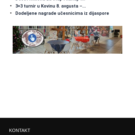
3×3 turnir u Kovinu 8. avgusta –…
Dodeljene nagrade učesnicima iz dijaspore
KONTAKT