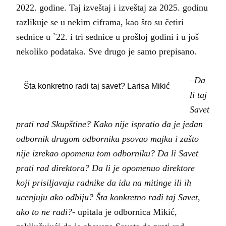
2022. godine. Taj izveštaj i izveštaj za 2025. godinu
razlikuje se u nekim ciframa, kao što su četiri
sednice u `22. i tri sednice u prošloj godini i u još
nekoliko podataka. Sve drugo je samo prepisano.
–
Da
Šta konkretno radi taj savet? Larisa Mikić
li taj
Savet
prati rad Skupštine? Kako nije ispratio da je jedan
odbornik drugom odborniku psovao majku i zašto
nije izrekao opomenu tom odborniku? Da li Savet
prati rad direktora? Da li je opomenuo direktore
koji prisiljavaju radnike da idu na mitinge ili ih
ucenjuju ako odbiju? Šta konkretno radi taj Savet,
ako to ne radi?-
upitala je odbornica Mikić,