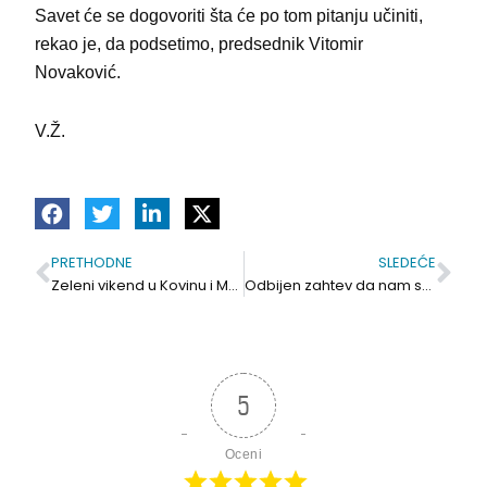
Savet će se dogovoriti šta će po tom pitanju učiniti,
rekao je, da podsetimo, predsednik Vitomir
Novaković.
V.Ž.
PRETHODNE
SLEDEĆE
Prev
Sle
Zeleni vikend u Kovinu i Mramorku i 90 novih sadnica
Odbijen zahtev da nam se omogući uvid u promotivni materijal
5
Oceni