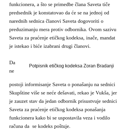
funkcionera, a što se primedbe člana Saveta tiče
predsednik je konstatovao da će se na jednoj od
narednih sednica članovi Saveta dogovoriti o
preduzimanju mera protiv odbornika. Ovom sazivu
Saveta za praćenje etičkog kodeksa, inače, mandat
je istekao i biće izabrani drugi članovi.
Da
Potpisnik etičkog kodeksa Zoran Bradanji
ne
postoji informisanje Saveta o ponašanju na sednici
Skupštine više se neće dešavati, rekao je Vukša, jer
je zauzet stav da jedan odbornik prisustvuje sednici
Saveta za praćenje etičkog kodeksa ponašanja
funkcionera kako bi se uspostavila veza i vodilo
računa da se kodeks poštuje.