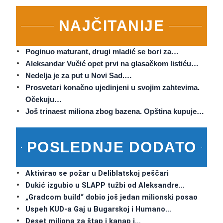
NAJČITANIJE
Poginuo maturant, drugi mladić se bori za…
Aleksandar Vučić opet prvi na glasačkom listiću…
Nedelja je za put u Novi Sad.…
Prosvetari konačno ujedinjeni u svojim zahtevima.
Očekuju…
Još trinaest miliona zbog bazena. Opština kupuje…
POSLEDNJE DODATO
Aktivirao se požar u Deliblatskoj peščari
Dukić izgubio u SLAPP tužbi od Aleksandre…
„Gradcom build“ dobio još jedan milionski posao
Uspeh KUD-a Gaj u Bugarskoj i Humano…
Deset miliona za štap i kanap i…