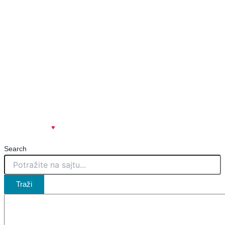
✉️
marketing@kovinskeinfo.rs
🌐
www.kovinskeinfo.rs
Impresum
Uslovi korišćenja
Politika privatnosti
Marketing
Kontakt
created with
♥
| spicy.rs
🌶️
Search
Traži