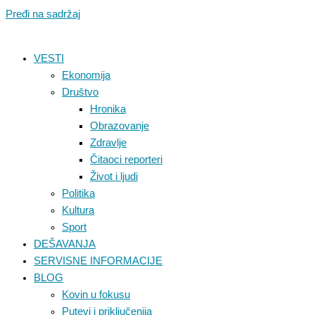
Pređi na sadržaj
VESTI
Ekonomija
Društvo
Hronika
Obrazovanje
Zdravlje
Čitaoci reporteri
Život i ljudi
Politika
Kultura
Sport
DEŠAVANJA
SERVISNE INFORMACIJE
BLOG
Kovin u fokusu
Putevi i priključenija