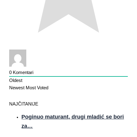
0
Komentari
Oldest
Newest
Most Voted
NAJČITANIJE
Poginuo maturant, drugi mladić se bori
za…