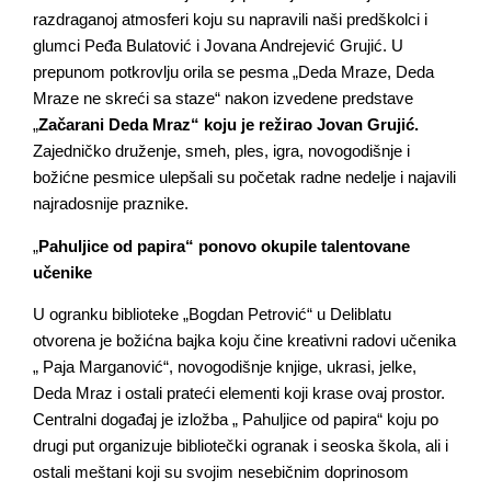
razdraganoj atmosferi koju su napravili naši predškolci i
glumci Peđa Bulatović i Jovana Andrejević Grujić. U
prepunom potkrovlju orila se pesma „Deda Mraze, Deda
Mraze ne skreći sa staze“ nakon izvedene predstave
„
Začarani Deda Mraz“ koju je režirao Jovan Grujić.
Zajedničko druženje, smeh, ples, igra, novogodišnje i
božićne pesmice ulepšali su početak radne nedelje i najavili
najradosnije praznike.
„
Pahuljice od papira“ ponovo okupile talentovane
učenike
U ogranku biblioteke „Bogdan Petrović“ u Deliblatu
otvorena je božićna bajka koju čine kreativni radovi učenika
„ Paja Marganović“, novogodišnje knjige, ukrasi, jelke,
Deda Mraz i ostali prateći elementi koji krase ovaj prostor.
Centralni događaj je izložba „ Pahuljice od papira“ koju po
drugi put organizuje bibliotečki ogranak i seoska škola, ali i
ostali meštani koji su svojim nesebičnim doprinosom