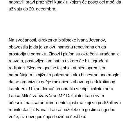
napravili pravi praznični kutak u kojem će posetioci moći da
uživaju do 20. decembra.
Na svečanosti, direktorka biblioteke Ivana Jovanov,
obavestila je da je za ovu namenu renovirana druga
prostorija u ogranku. Zidovi i plafon su okrečeni, urađena je
rasveta, postavljen laminat, a uskoro će biti ugrađeni
radijatori. Sledeće godine taj objekat biće opremljen
nameštajem i knjižnim policama kako bi nesmetano moglo
da se organizuju dečje radionice zabavnog i edukativnog
karaktera. U ime domaćina obratila se dipl.bibliotekarka
Larisa Mikić zahvalivši se MZ Deliblato, kao i svim
učesnicima i saradnicima-entuzijastima koji su podržali ovu
manifestaciju. Ivana i Larisa poželele su gostima ugodno
veče, uz novogodišnju i božićnu čestitku.