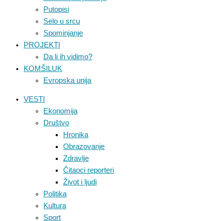
Putopisi
Selo u srcu
Spominjanje
PROJEKTI
Da li ih vidimo?
KOMŠILUK
Evropska unija
VESTI
Ekonomija
Društvo
Hronika
Obrazovanje
Zdravlje
Čitaoci reporteri
Život i ljudi
Politika
Kultura
Sport