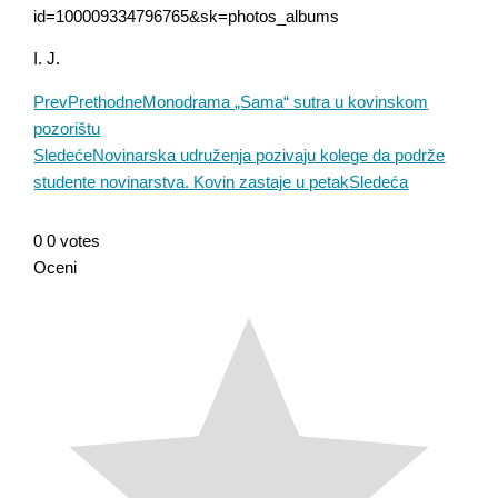
id=100009334796765&sk=photos_albums
I. J.
Prev
Prethodne
Monodrama „Sama“ sutra u kovinskom
pozorištu
Sledeće
Novinarska udruženja pozivaju kolege da podrže
studente novinarstva. Kovin zastaje u petak
Sledeća
0
0
votes
Oceni