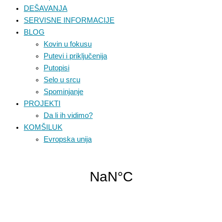
DEŠAVANJA
SERVISNE INFORMACIJE
BLOG
Kovin u fokusu
Putevi i priključenija
Putopisi
Selo u srcu
Spominjanje
PROJEKTI
Da li ih vidimo?
KOMŠILUK
Evropska unija