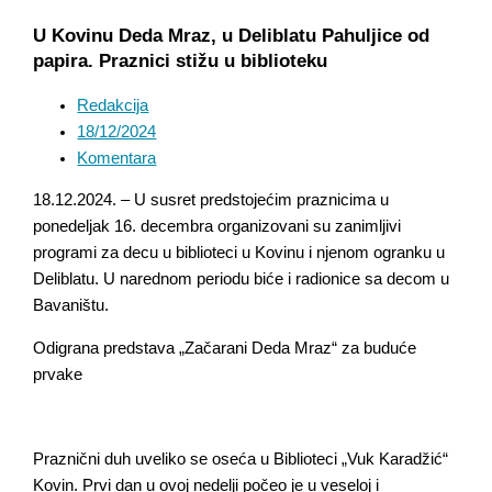
U Kovinu Deda Mraz, u Deliblatu Pahuljice od
papira. Praznici stižu u biblioteku
Redakcija
18/12/2024
Komentara
18.12.2024. – U susret predstojećim praznicima u
ponedeljak 16. decembra organizovani su zanimljivi
programi za decu u biblioteci u Kovinu i njenom ogranku u
Deliblatu. U narednom periodu biće i radionice sa decom u
Bavaništu.
Odigrana predstava „Začarani Deda Mraz“ za buduće
prvake
Praznični duh uveliko se oseća u Biblioteci „Vuk Karadžić“
Kovin. Prvi dan u ovoj nedelji počeo je u veseloj i