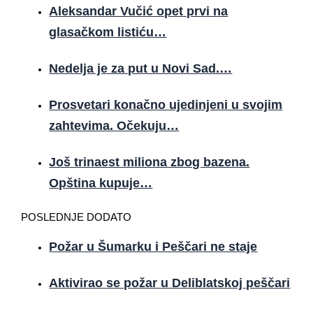
Aleksandar Vučić opet prvi na
glasačkom listiću…
Nedelja je za put u Novi Sad.…
Prosvetari konačno ujedinjeni u svojim
zahtevima. Očekuju…
Još trinaest miliona zbog bazena.
Opština kupuje…
POSLEDNJE DODATO
Požar u Šumarku i Peščari ne staje
Aktivirao se požar u Deliblatskoj peščari