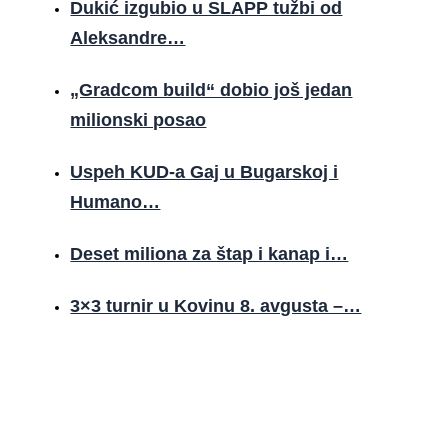
Dukić izgubio u SLAPP tužbi od
Aleksandre…
„Gradcom build“ dobio još jedan
milionski posao
Uspeh KUD-a Gaj u Bugarskoj i
Humano…
Deset miliona za štap i kanap i…
3×3 turnir u Kovinu 8. avgusta –…