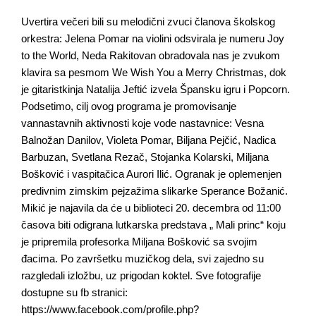
Uvertira večeri bili su melodični zvuci članova školskog
orkestra: Jelena Pomar na violini odsvirala je numeru Joy
to the World, Neda Rakitovan obradovala nas je zvukom
klavira sa pesmom We Wish You a Merry Christmas, dok
je gitaristkinja Natalija Jeftić izvela Špansku igru i Popcorn.
Podsetimo, cilj ovog programa je promovisanje
vannastavnih aktivnosti koje vode nastavnice: Vesna
Balnožan Danilov, Violeta Pomar, Biljana Pejčić, Nadica
Barbuzan, Svetlana Rezač, Stojanka Kolarski, Miljana
Bošković i vaspitačica Aurori Ilić. Ogranak je oplemenjen
predivnim zimskim pejzažima slikarke Sperance Božanić.
Mikić je najavila da će u biblioteci 20. decembra od 11:00
časova biti odigrana lutkarska predstava „ Mali princ“ koju
je pripremila profesorka Miljana Bošković sa svojim
đacima. Po završetku muzičkog dela, svi zajedno su
razgledali izložbu, uz prigodan koktel. Sve fotografije
dostupne su fb stranici:
https://www.facebook.com/profile.php?