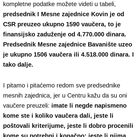
kompletne podatke možete videti u tabeli,
predsednik I Mesne zajednice Kovin je od
CSR preuzeo ukupno 1590 vaučera, to je
finansijsko zaduženje od 4.770.000 dinara.
Predsednik Mesne zajednice Bavanište uzeo
je ukupno 1506 vaučera ili 4.518.000 dinara. I
tako dalje.
I pitamo i pitaćemo redom sve predsednike
mesnih zajednica, jer u Centru kažu da su oni
vaučere preuzeli:
imate li negde napismeno
kome ste i koliko vaučera dali, jeste li
poštovali kriterijume, jeste li dobro procenili
kome su potrebni i konačno: jeste li njima