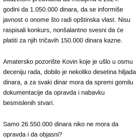
godini da 1.050.000 dinara, da se informiše
javnost o onome što radi opštinska vlast. Nisu
raspisali konkurs, nonšalantno svesni da će
platiti za njih tričavih 150.000 dinara kazne.
Amatersko pozorište Kovin koje je ušlo u osmu
deceniju rada, dobilo je nekoliko desetina hiljada
dinara, a za svaki dinar mora da spremi gomilu
dokumentacije da opravda i nabavku
besmislenih stvari.
Samo 26.550.000 dinara niko ne mora da
opravda i da objasni?