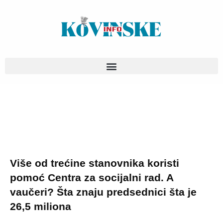
Pređi
na
sadržaj
Više od trećine stanovnika koristi
pomoć Centra za socijalni rad. A
vaučeri? Šta znaju predsednici šta je
26,5 miliona