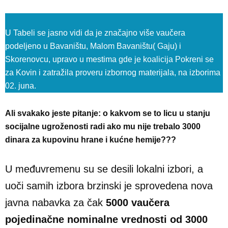
U Tabeli se jasno vidi da je značajno više vaučera
podeljeno u Bavaništu, Malom Bavaništu( Gaju) i
Skorenovcu, upravo u mestima gde je koalicija Pokreni se
za Kovin i zatražila proveru izbornog materijala, na izborima
02. juna.
Ali svakako jeste pitanje: o kakvom se to licu u stanju
socijalne ugroženosti radi ako mu nije trebalo 3000
dinara za kupovinu hrane i kućne hemije???
U međuvremenu su se desili lokalni izbori, a
uoči samih izbora brzinski je sprovedena nova
javna nabavka za čak
5000 vaučera
pojedinačne nominalne vrednosti od 3000