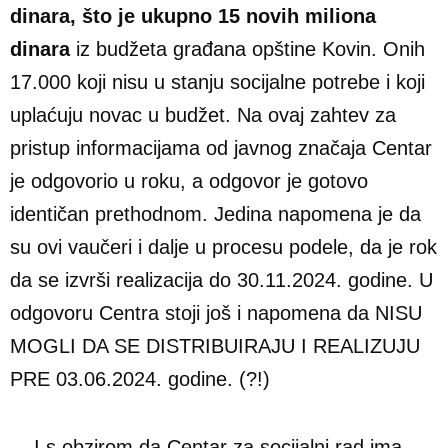
dinara, što je ukupno 15 novih miliona
dinara
iz budžeta građana opštine Kovin. Onih
17.000 koji nisu u stanju socijalne potrebe i koji
uplaćuju novac u budžet. Na ovaj zahtev za
pristup informacijama od javnog značaja Centar
je odgovorio u roku, a odgovor je gotovo
identičan prethodnom. Jedina napomena je da
su ovi vaučeri i dalje u procesu podele, da je rok
da se izvrši realizacija do 30.11.2024. godine. U
odgovoru Centra stoji još i napomena da NISU
MOGLI DA SE DISTRIBUIRAJU I REALIZUJU
PRE 03.06.2024. godine. (?!)
I s obzirom da Centar za socijalni rad ima