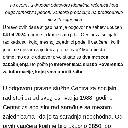
I u ovom i u drugom odgovoru identična rečenica koja
odgovornost za podelu vaučera prebacuje na predsednike
mesnih zajednica
Upravo ovih dana stigao nam je odgovor na zahtev upućen
04.04.2024
. godine, u kome smo pitali Centar za socijalni
rad kada su, kojoj mesnoj zajednici podelili vaučere i ko ih
je u ime mesnih zajednica preuzimao? Moramo da
primetimo da je odgovor prvo stigao sa
dva meseca
zakašnjenja
i to pošto je
intervenisala služba Poverenika
za informacije, kojoj smo uputili žalbu.
U odgovoru pravne službe Centra za socijalni
rad stoji da od svog osnivanja 1988. godine
Centar za socijalni rad sarađuje sa mesnim
zajednicama i da je ta saradnja neophodna. Od
prvih vaučera kojih je bilo ukupno 3850, po