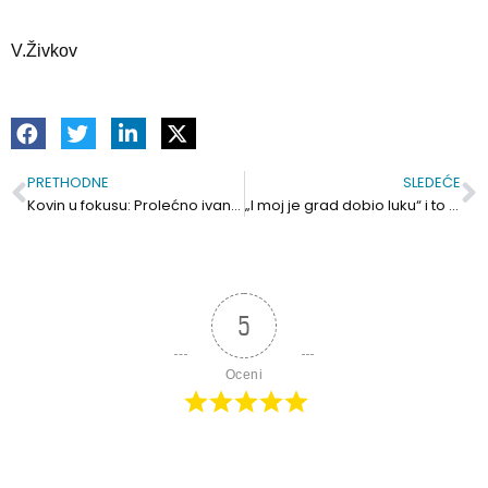
V.Živkov
PRETHODNE
SLEDEĆE
Prev
S
Kovin u fokusu: Prolećno ivanjsko cveće
„I moj je grad dobio luku“ i to najveću na Balkanu
5
Oceni