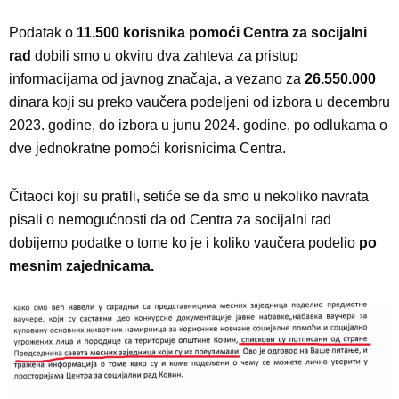
Podatak o
11.500 korisnika pomoći Centra za socijalni
rad
dobili smo u okviru dva zahteva za pristup
informacijama od javnog značaja, a vezano za
26.550.000
dinara koji su preko vaučera podeljeni od izbora u decembru
2023. godine, do izbora u junu 2024. godine, po odlukama o
dve jednokratne pomoći korisnicima Centra.
Čitaoci koji su pratili, setiće se da smo u nekoliko navrata
pisali o nemogućnosti da od Centra za socijalni rad
dobijemo podatke o tome ko je i koliko vaučera podelio
po
mesnim zajednicama.