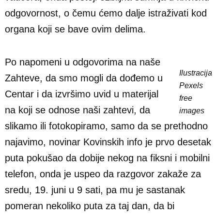
odgovornost, o čemu ćemo dalje istraživati kod
organa koji se bave ovim delima.
Po napomeni u odgovorima na naše
Ilustracija
Zahteve, da smo mogli da dođemo u
Pexels
Centar i da izvršimo uvid u materijal
free
na koji se odnose naši zahtevi, da
images
slikamo ili fotokopiramo, samo da se prethodno
najavimo, novinar Kovinskih info je prvo desetak
puta pokušao da dobije nekog na fiksni i mobilni
telefon, onda je uspeo da razgovor zakaže za
sredu, 19. juni u 9 sati, pa mu je sastanak
pomeran nekoliko puta za taj dan, da bi