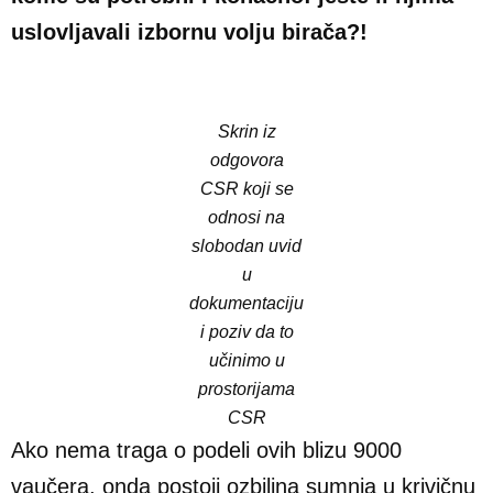
uslovljavali izbornu volju birača?!
Skrin iz
odgovora
CSR koji se
odnosi na
slobodan uvid
u
dokumentaciju
i poziv da to
učinimo u
prostorijama
CSR
Ako nema traga o podeli ovih blizu 9000
vaučera, onda postoji ozbiljna sumnja u krivičnu