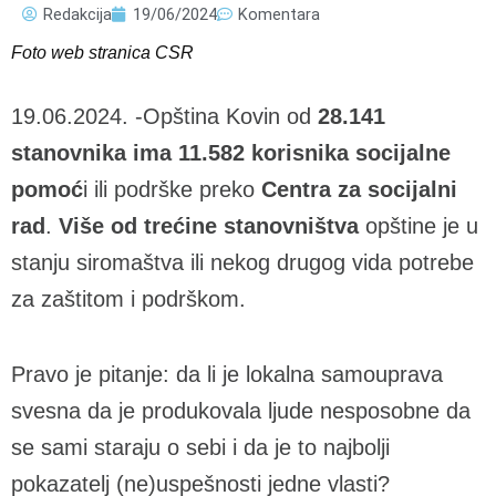
Redakcija
19/06/2024
Komentara
Foto web stranica CSR
19.06.2024. -Opština Kovin od
28.141
stanovnika ima 11.582 korisnika socijalne
pomoć
i ili podrške preko
Centra za socijalni
rad
.
Više od trećine stanovništva
opštine je u
stanju siromaštva ili nekog drugog vida potrebe
za zaštitom i podrškom.
Pravo je pitanje: da li je lokalna samouprava
svesna da je produkovala ljude nesposobne da
se sami staraju o sebi i da je to najbolji
pokazatelj (ne)uspešnosti jedne vlasti?