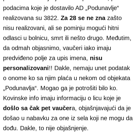
podacima koje je dostavilo AD „Podunavlje“
realizovana su 3822.
Za 28 se ne zna
zašto
nisu realizovani, ali se pominju mogući hitni
odlasci u bolnicu, smrt ili nešto drugo. Međutim,
da odmah objasnimo, vaučeri iako imaju
predviđeno polje za upis imena,
nisu
personalizovani
!! Dakle, nemaju unet podatak
o onome ko sa njim plaća u nekom od objekata
„Podunavlja“. Mogao ga je potrošiti bilo ko.
Kovinske info imaju informaciju o licu koje je
došlo sa čak pet vaučer
a, objašnjavajući da je
došao u nabavku za one iz sela koji ne mogu da
dođu. Dakle, to nije objašnjenje.