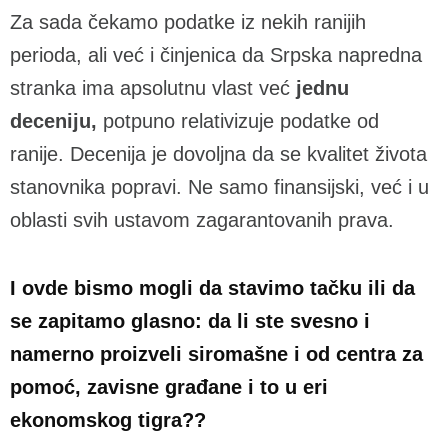
Za sada čekamo podatke iz nekih ranijih
perioda, ali već i činjenica da Srpska napredna
stranka ima apsolutnu vlast već
jednu
deceniju,
potpuno relativizuje podatke od
ranije. Decenija je dovoljna da se kvalitet života
stanovnika popravi. Ne samo finansijski, već i u
oblasti svih ustavom zagarantovanih prava.
I ovde bismo mogli da stavimo tačku ili da
se zapitamo glasno: da li ste svesno i
namerno proizveli siromašne i od centra za
pomoć, zavisne građane i to u eri
ekonomskog tigra??