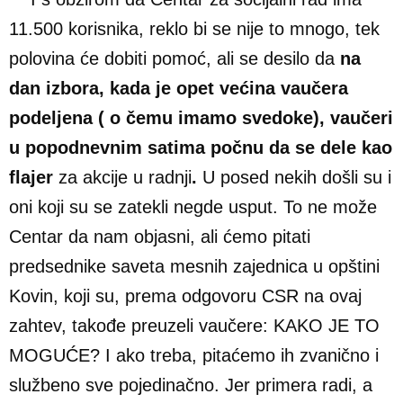
11.500 korisnika, reklo bi se nije to mnogo, tek
polovina će dobiti pomoć, ali se desilo da
na
dan izbora, kada je opet većina vaučera
podeljena ( o čemu imamo svedoke), vaučeri
u popodnevnim satima počnu da se dele kao
flajer
za akcije u radnji
.
U posed nekih došli su i
oni koji su se zatekli negde usput. To ne može
Centar da nam objasni, ali ćemo pitati
predsednike saveta mesnih zajednica u opštini
Kovin, koji su, prema odgovoru CSR na ovaj
zahtev, takođe preuzeli vaučere: KAKO JE TO
MOGUĆE? I ako treba, pitaćemo ih zvanično i
službeno sve pojedinačno. Jer primera radi, a