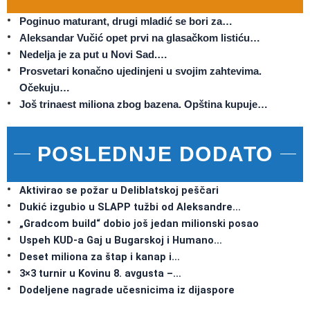
Poginuo maturant, drugi mladić se bori za…
Aleksandar Vučić opet prvi na glasačkom listiću…
Nedelja je za put u Novi Sad.…
Prosvetari konačno ujedinjeni u svojim zahtevima.
Očekuju…
Još trinaest miliona zbog bazena. Opština kupuje…
POSLEDNJE DODATO
Aktivirao se požar u Deliblatskoj peščari
Dukić izgubio u SLAPP tužbi od Aleksandre…
„Gradcom build“ dobio još jedan milionski posao
Uspeh KUD-a Gaj u Bugarskoj i Humano…
Deset miliona za štap i kanap i…
3×3 turnir u Kovinu 8. avgusta –…
Dodeljene nagrade učesnicima iz dijaspore