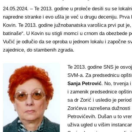
24.05.2024. – Te 2013. godine u proleće desili su se lokaln
napredne stranke i evo ušla je već u drugu deceniju. Prva l
Kovin. Te 2013. godine južnobanatska varošica prvi put je,
batinaše“. U Kovin su stigli momci u crnom da obezbede p
Vučić je odlučio da se oproba u jednom lokalu i započne s
zajednice, do stambenih zgrada.
Te 2013. godine SNS je osvoji
SVM-a. Za predsednicu opšti
Sanja Petrović
. No, trvenja
i zamenik predsednice opšti
sa dr Zorić i usledio je per
Zorićeva razrešena dužnosti 
Petrovićevih. Dušan u to vrem
uživa ugled u višim instanca