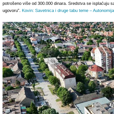
potrošeno više od 300.000 dinara. Sredstva se isplaćuju s
ugovoru”.
Kovin: Savetnica i druge tabu teme – Autonomija