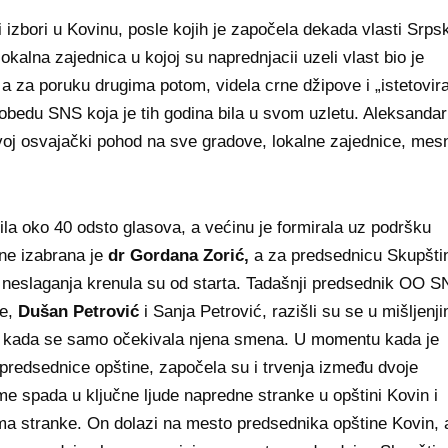
i izbori u Kovinu, posle kojih je započela dekada vlasti Srps
okalna zajednica u kojoj su naprednjacii uzeli vlast bio je
 a za poruku drugima potom, videla crne džipove i „istetovir
obedu SNS koja je tih godina bila u svom uzletu. Aleksandar
voj osvajački pohod na sve gradove, lokalne zajednice, mes
la oko 40 odsto glasova, a većinu je formirala uz podršku
ne izabrana je
dr Gordana Zorić,
a za predsednicu Skupšti
 i neslaganja krenula su od starta. Tadašnji predsednik OO 
ne,
Dušan Petrović
i Sanja Petrović, razišli su se u mišljenj
iod kada se samo očekivala njena smena. U momentu kada je
predsednice opštine, započela su i trvenja između dvoje
e spada u ključne ljude napredne stranke u opštini Kovin i
ma stranke. On dolazi na mesto predsednika opštine Kovin, 