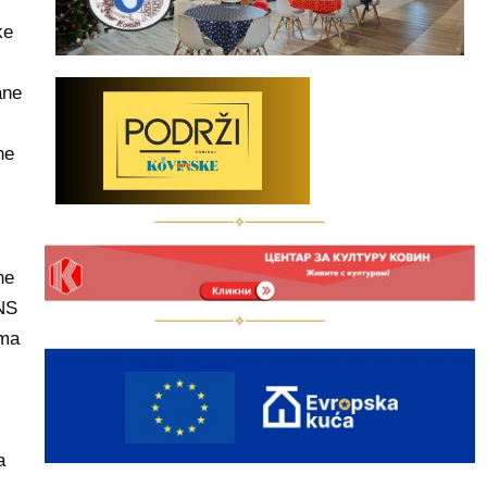
ke
ane
ne
ne
SNS
ima
a