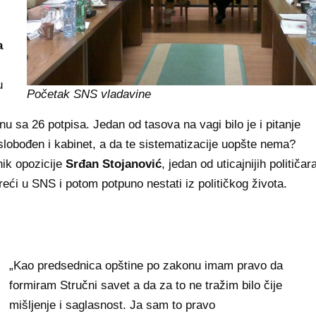
a
u
Početak SNS vladavine
nu sa 26 potpisa. Jedan od tasova na vagi bilo je i pitanje
oslobođen i kabinet, a da te sistematizacije uopšte nema?
nik opozicije
Srđan Stojanović
, jedan od uticajnijih političar
eći u SNS i potom potpuno nestati iz političkog života.
„Kao predsednica opštine po zakonu imam pravo da
formiram Stručni savet a da za to ne tražim bilo čije
mišljenje i saglasnost. Ja sam to pravo