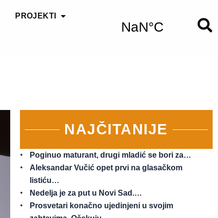
PROJEKTI
NAJČITANIJE
Poginuo maturant, drugi mladić se bori za…
Aleksandar Vučić opet prvi na glasačkom
listiću…
Nedelja je za put u Novi Sad.…
Prosvetari konačno ujedinjeni u svojim