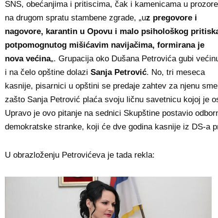
SNS, obećanjima i pritiscima, čak i kamenicama u prozore
na drugom spratu stambene zgrade, „u
z pregovore i
nagovore, karantin u Opovu i malo psihološkog pritisk
potpomognutog mišićavim navijačima, formirana je
nova većina
„. Grupacija oko Dušana Petrovića gubi većin
i na čelo opštine dolazi
Sanja Petrović
. No, tri meseca
kasnije, pisarnici u opštini se predaje zahtev za njenu sme
zašto Sanja Petrović plaća svoju ličnu savetnicu kojoj je 
Upravo je ovo pitanje na sednici Skupštine postavio odbor
demokratske stranke, koji će dve godina kasnije iz DS-a pr
U obrazloženju Petrovićeva je tada rekla: