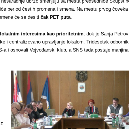
i nesaradnje ubrzo smenjuju sa mesta predsednice Skupštin
iće period čestih promena i smena. Na mestu prvog čoveka
smene će se desiti
čak PET puta
.
lokalnim interesima kao prioritetnim
, dok je Sanja Petrov
ke i centralizovano upravljanje lokalom. Tridesetak odborni
NS-a i osnovali Vojvođanski klub, a SNS tada postaje manjina 
a
iz