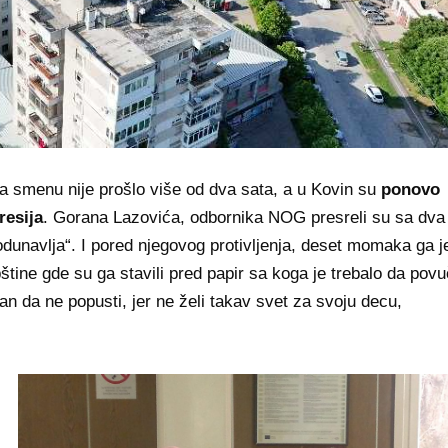
a smenu nije prošlo više od dva sata, a u Kovin su
ponovo
resija
. Gorana Lazovića, odbornika NOG presreli su sa dva
odunavlja“. I pored njegovog protivljenja, deset momaka ga j
pštine gde su ga stavili pred papir sa koga je trebalo da pov
čan da ne popusti, jer ne želi takav svet za svoju decu,