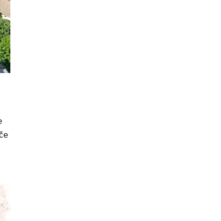
e
uče