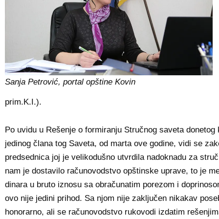
Sanja Petrović, portal opštine Kovin
prim.K.I.).
Po uvidu u Rešenje o formiranju Stručnog saveta donetog
jedinog člana tog Saveta, od marta ove godine, vidi se z
predsednica joj je velikodušno utvrdila nadoknadu za struč
nam je dostavilo računovodstvo opštinske uprave, to je m
dinara u bruto iznosu sa obračunatim porezom i doprinosom
ovo nije jedini prihod. Sa njom nije zaključen nikakav po
honorarno, ali se računovodstvo rukovodi izdatim rešenjim