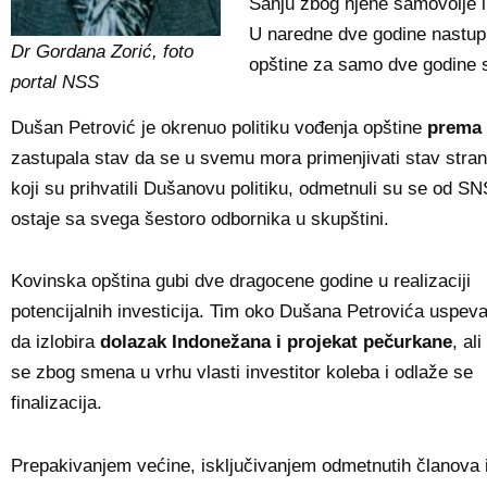
Sanju zbog njene samovolje 
U naredne dve godine nastup
Dr Gordana Zorić, foto
opštine za samo dve godine 
portal NSS
Dušan Petrović je okrenuo politiku vođenja opštine
prema 
zastupala stav da se u svemu mora primenjivati stav stran
koji su prihvatili Dušanovu politiku, odmetnuli su se od S
ostaje sa svega šestoro odbornika u skupštini.
Kovinska opština gubi dve dragocene godine u realizaciji
potencijalnih investicija. Tim oko Dušana Petrovića uspev
da izlobira
dolazak Indonežana i projekat pečurkane
, ali
se zbog smena u vrhu vlasti investitor koleba i odlaže se
finalizacija.
Prepakivanjem većine, isključivanjem odmetnutih članova 