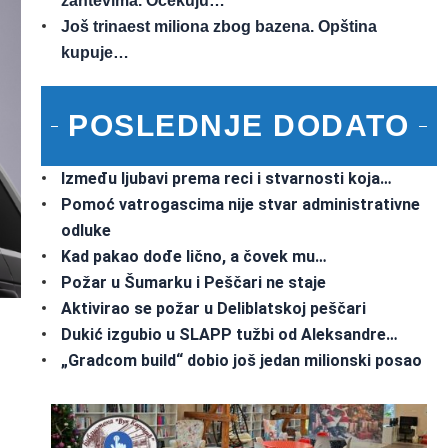
zahtevima. Očekuju…
Još trinaest miliona zbog bazena. Opština
kupuje…
POSLEDNJE DODATO
Između ljubavi prema reci i stvarnosti koja…
Pomoć vatrogascima nije stvar administrativne
odluke
Kad pakao dođe lično, a čovek mu…
Požar u Šumarku i Peščari ne staje
Aktivirao se požar u Deliblatskoj peščari
Dukić izgubio u SLAPP tužbi od Aleksandre…
„Gradcom build“ dobio još jedan milionski posao