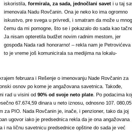
iskoristila,
formirala, za sada, jednočlani savet
i u taj sa
imenovala Nadu Rovčanin. Ona je neko ko ima ogromno
iskustvo, pre svega u privredi, i smatram da može u mno
čemu da mi pomogne, što se i pokazalo do sada kao tačn
Ja nisam opteretila budžet novim radnim mestom, jer
gospođa Nada radi honorarno! – rekla nam je Petrovićeva 
to je vreme još komunicirala sa medijima na lokalu-
 krajem februara i Rešenje o imenovanju Nade Rovčanin za
akonski osnov po kome je angažovana savetnica. Takođe,
ni rad u visini od
90% od svoje neto plate
. Po podacima ko
esečno 67.674,59 dinara u neto iznosu, odnosno 107. 080,05
 za PIO. Nada Rovčanin je, inače, i penzioner, tako da joj
seban ugovor iako je predsednica rekla da je ona angažovana
a i na ličnu savetnicu predsednice opštine do sada je već