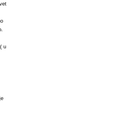
vet
go
o.
( u
je