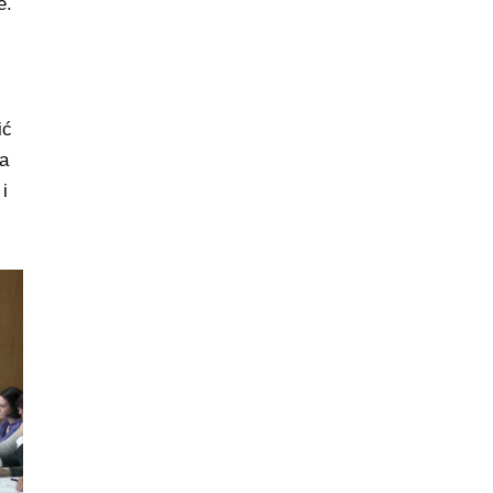
e.
ić
ka
i