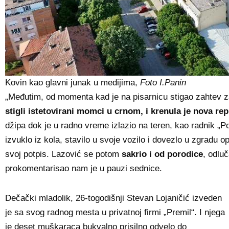
Kovin kao glavni junak u medijima,
Foto I.Panin
„Međutim, od momenta kad je na pisarnicu stigao zahtev z
stigli istetovirani momci u crnom, i krenula je nova rep
džipa dok je u radno vreme izlazio na teren, kao radnik „P
izvuklo iz kola, stavilo u svoje vozilo i dovezlo u zgradu o
svoj potpis. Lazović se potom
sakrio i od porodice
, odlu
prokomentarisao nam je u pauzi sednice.
Dečački mladolik, 26-togodišnji Stevan Lojaničić izveden
je sa svog radnog mesta u privatnoj firmi „Premil“. I njega
je deset muškaraca bukvalno prisilno odvelo do