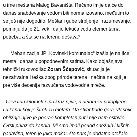
u ime meštana Malog Bavaništa. Rečeno im je da će do
danas snabdevanje vodom biti normalizovano, međutim to
se još nije dogodilo. Meštani gube strpljenje i razumevanje,
pominju da je 21. vek i da je tekuća voda elementarna
potreba, a šta se na terenu dešava?
Mehanizacija JP „Kovinski komunalac“ izašla je na lice
mesta i danas u popodnevnim satima. Kako objašnjava
tehnički rukovodilac
Zoran Šćepović
, situacija je
nezahvalna i teška zbog prirode terena i načina na koji je
pre više decenija razvučena vodovodna mreže.
–
Cevi iidu kilometar ipo kroz njive, a delom su potopljene
i u kanal koji je širok 15 metara. Da stvar bude gora, vlasnik
obližnje njive je poorao kompletan put i nije nam ostavio
čvrsti prilaz do kanala. Mi smo imali period snežnih i kišnih
padavina, teren je jako mokar, što nam je dodatno otežalo