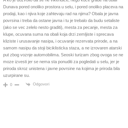
Dunava pored onoliko prostora u selu, i pored onoliko placeva na
prodaji, kao i njiva koje zahtevaju rad na njima? Obala je javna
povrsina i treba da ostane javna i tu je trebalo da budu setaliste
(ako se vec zelelo nesto graditi), mesta za pecanje, mesta za
klupe, ocuvana suma na obali koja drzi zemljiste i sprecava
kliziste i urusavanje nasipa, i ocuvanje rezervata prirode, a na
samom nasipu da stoji biciklisticka staza, a ne izrovaren atarski
put zbog voznje automobilima. Seoski turizam zbog ovoga se ne
moze izvesti jer se nema sta ponuditi za pogledati u selu, jer je
priroda skroz unistena i javne povrsine na kojima je priroda bila
uzurpirane su.
Odgovori
0