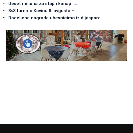
Deset miliona za štap i kanap i…
3×3 turnir u Kovinu 8. avgusta –…
Dodeljene nagrade učesnicima iz dijaspore