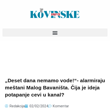
Pređi
na
sadržaj
„Deset dana nemamo vode!“- alarmiraju
meštani Malog Bavaništa. Čija je ideja
potapanje cevi u kanal?
Redakcija
02/02/2024
Komentar