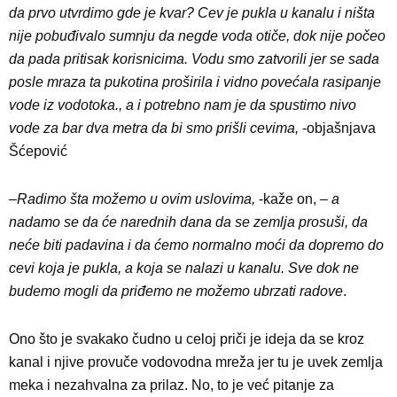
da prvo utvrdimo gde je kvar? Cev je pukla u kanalu i ništa
nije pobuđivalo sumnju da negde voda otiče, dok nije počeo
da pada pritisak korisnicima. Vodu smo zatvorili jer se sada
posle mraza ta pukotina proširila i vidno povećala rasipanje
vode iz vodotoka., a i potrebno nam je da spustimo nivo
vode za bar dva metra da bi smo prišli cevima,
-objašnjava
Šćepović
–
Radimo šta možemo u ovim uslovima,
-kaže on, –
a
nadamo se da će narednih dana da se zemlja prosuši, da
neće biti padavina i da ćemo normalno moći da dopremo do
cevi koja je pukla, a koja se nalazi u kanalu. Sve dok ne
budemo mogli da priđemo ne možemo ubrzati radove
.
Ono što je svakako čudno u celoj priči je ideja da se kroz
kanal i njive provuče vodovodna mreža jer tu je uvek zemlja
meka i nezahvalna za prilaz. No, to je već pitanje za