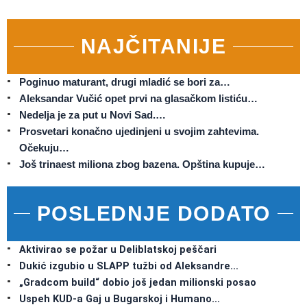
NAJČITANIJE
Poginuo maturant, drugi mladić se bori za…
Aleksandar Vučić opet prvi na glasačkom listiću…
Nedelja je za put u Novi Sad.…
Prosvetari konačno ujedinjeni u svojim zahtevima.
Očekuju…
Još trinaest miliona zbog bazena. Opština kupuje…
POSLEDNJE DODATO
Aktivirao se požar u Deliblatskoj peščari
Dukić izgubio u SLAPP tužbi od Aleksandre…
„Gradcom build“ dobio još jedan milionski posao
Uspeh KUD-a Gaj u Bugarskoj i Humano…