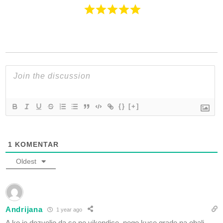
{}
[+]
1
KOMENTAR
Oldest
Andrijana
1 year ago
A ko je dozvolio da se ne vikendice, nego kuce grade na obali