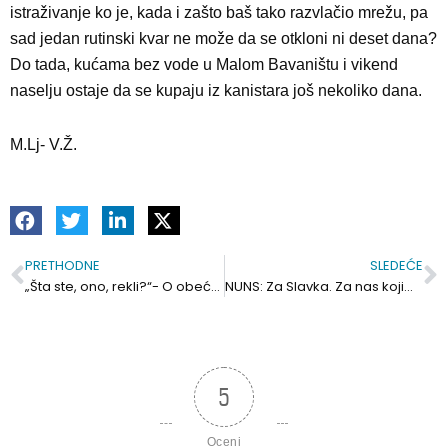
istraživanje ko je, kada i zašto baš tako razvlačio mrežu, pa
sad jedan rutinski kvar ne može da se otkloni ni deset dana?
Do tada, kućama bez vode u Malom Bavaništu i vikend
naselju ostaje da se kupaju iz kanistara još nekoliko dana.
M.Lj- V.Ž.
PRETHODNE
SLEDEĆE
Prev
S
„Šta ste, ono, rekli?“- O obećanjima, najavama, investitorima i drugim pričama…
NUNS: Za Slavka. Za nas kojima su izbili dah.
5
Oceni