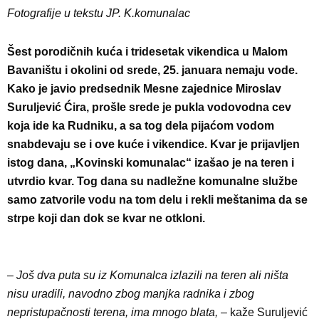
Fotografije u tekstu JP. K.komunalac
Šest porodičnih kuća i tridesetak vikendica u Malom
Bavaništu i okolini od srede, 25. januara nemaju vode.
Kako je javio predsednik Mesne zajednice Miroslav
Suruljević Ćira, prošle srede je pukla vodovodna cev
koja ide ka Rudniku, a sa tog dela pijaćom vodom
snabdevaju se i ove kuće i vikendice. Kvar je prijavljen
istog dana, „Kovinski komunalac“ izašao je na teren i
utvrdio kvar. Tog dana su nadležne komunalne službe
samo zatvorile vodu na tom delu i rekli meštanima da se
strpe koji dan dok se kvar ne otkloni.
–
Još dva puta su iz Komunalca izlazili na teren ali ništa
nisu uradili, navodno zbog manjka radnika i zbog
nepristupačnosti terena, ima mnogo blata,
– kaže Suruljević